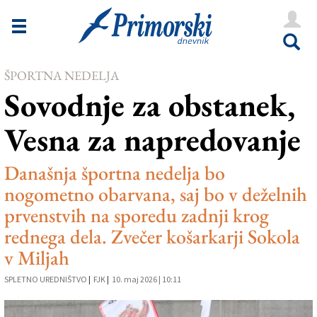
Novice
Tržaška
ŠPORTNA NEDELJA
Goriška
Sovodnje za obstanek,
Kultura
Vesna za napredovanje
Šport
Še
Današnja športna nedelja bo
nogometno obarvana, saj bo v deželnih
Vreme
prvenstvih na sporedu zadnji krog
V Kioskih
rednega dela. Zvečer košarkarji Sokola
v Miljah
SPLETNO UREDNIŠTVO
|
FJK
|
10. maj 2026 | 10:11
Uredništvo
Oglasi