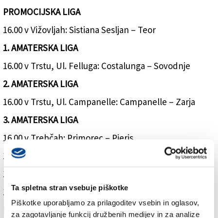
PROMOCIJSKA LIGA
16.00 v Vižovljah: Sistiana Sesljan – Teor
1. AMATERSKA LIGA
16.00 v Trstu, Ul. Felluga: Costalunga – Sovodnje
2. AMATERSKA LIGA
16.00 v Trstu, Ul. Campanelle: Campanelle – Zarja
3. AMATERSKA LIGA
16.00 v Trebčah: Primorec – Pieris
16.00 na Proseku, Rouna: Primorje 1924 – Domio B
16.00 v Gradišču: ISM Gradisca – Mladost
Ta spletna stran vsebuje piškotke
16.00 v Tržiču, Ul. Cosulich: Aris San Polo – Vesna
Piškotke uporabljamo za prilagoditev vsebin in oglasov,
KOŠARKA
za zagotavljanje funkcij družbenih medijev in za analize