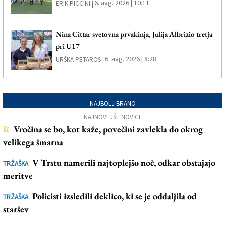
6. avg. 2026 | 10:11
ERIK PICCINI |
Nina Cittar svetovna prvakinja, Julija Albrizio tretja
pri U17
6. avg. 2026 | 8:28
URŠKA PETAROS |
NAJBOLJ BRANO
NAJNOVEJŠE NOVICE
Vročina se bo, kot kaže, povečini zavlekla do okrog
ŠE
velikega šmarna
V Trstu namerili najtoplejšo noč, odkar obstajajo
TRŽAŠKA
meritve
Policisti izsledili deklico, ki se je oddaljila od
TRŽAŠKA
staršev