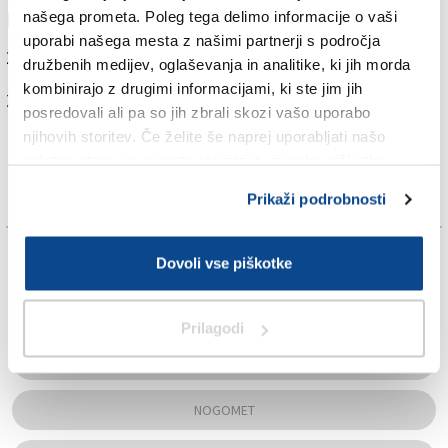
našega prometa. Poleg tega delimo informacije o vaši
DEŽELNA DIVIZIJA 2
uporabi našega mesta z našimi partnerji s področja
20.30 v Miljah: Interclub – Sokol Franco
družbenih medijev, oglaševanja in analitike, ki jih morda
kombinirajo z drugimi informacijami, ki ste jim jih
Za branje in pisanje komentarjev
je potrebna prijava
posredovali ali pa so jih zbrali skozi vašo uporabo
njihovih storitev. Če želite še naprej uporabljati našo
spletno stran, se morate strinjati z uporabo piškotkov.
Prikaži podrobnosti
TAGS:
Dovoli vse piškotke
FJK
Prilagodi
KOŠARKA
NOGOMET