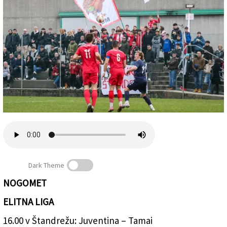
Založnik
Zadruga PD
Naročnine
Dark Theme
NOGOMET
Juventina bo dolgo in uspešno sezono zaključila pred
ELITNA LIGA
domačimi navijačli v Štandrežu (TIBALDI)
16.00 v Štandrežu: Juventina – Tamai