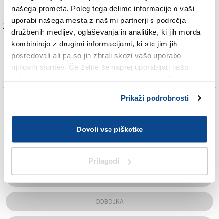
poškodoval (gleženj) Andrea Katalan.
našega prometa. Poleg tega delimo informacije o vaši
uporabi našega mesta z našimi partnerji s področja
Za branje in pisanje komentarjev
je potrebna prijava
družbenih medijev, oglaševanja in analitike, ki jih morda
kombinirajo z drugimi informacijami, ki ste jim jih
posredovali ali pa so jih zbrali skozi vašo uporabo
njihovih storitev. Če želite še naprej uporabljati našo
spletno stran, se morate strinjati z uporabo piškotkov.
Prikaži podrobnosti
TAGS:
AŠZ SOČA
Dovoli vse piškotke
JAN GRGIČ
Prilagodi
NABREŽINA
ODBOJKA