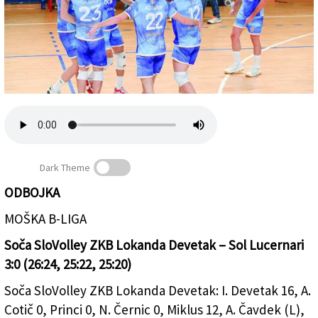
Založnik
Zadruga PD
Naročnine
Dark Theme
ODBOJKA
Veselje odbojkarjev Soče SloVolleyja na arhivski
MOŠKA B-LIGA
fotografiji (FOTODAMJ@N)
Soča SloVolley ZKB Lokanda Devetak – Sol Lucernari
3:0 (26:24, 25:22, 25:20)
Soča SloVolley ZKB Lokanda Devetak: I. Devetak 16, A.
Cotič 0, Princi 0, N. Černic 0, Miklus 12, A. Čavdek (L),