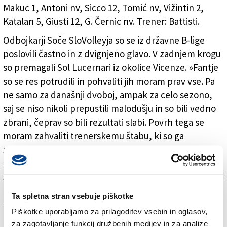
Makuc 1, Antoni nv, Sicco 12, Tomić nv, Vižintin 2,
Katalan 5, Giusti 12, G. Černic nv. Trener: Battisti.
Odbojkarji Soče SloVolleyja so se iz državne B-lige
poslovili častno in z dvignjeno glavo. V zadnjem krogu
so premagali Sol Lucernari iz okolice Vicenze. »Fantje
so se res potrudili in pohvaliti jih moram prav vse. Pa
ne samo za današnji dvoboj, ampak za celo sezono,
saj se niso nikoli prepustili malodušju in so bili vedno
zbrani, čeprav so bili rezultati slabi. Povrh tega se
moram zahvaliti trenerskemu štabu, ki so ga
sestavljali Luca Milocco, Luka Kovic in Martina Borsi.
Zahvala gre tudi vsem odbornikom, ki so nam stalno
stali ob strani, pokroviteljem (in primis ZKB in Lokandi
Devetak) ter navijačem, ki so nas bodrili tudi na zadnji
Ta spletna stran vsebuje piškotke
tekmi,« je po tekmi dejal trener Luciano Battisti.
Piškotke uporabljamo za prilagoditev vsebin in oglasov,
Negativna novica je le, da se je na današnji tekmi
za zagotavljanje funkcij družbenih medijev in za analize