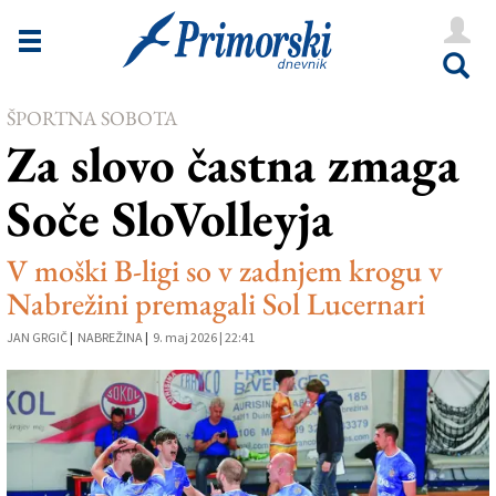
Novice
Tržaška
ŠPORTNA SOBOTA
Goriška
Za slovo častna zmaga
Kultura
Soče SloVolleyja
Šport
Še
V moški B-ligi so v zadnjem krogu v
Nabrežini premagali Sol Lucernari
Vreme
JAN GRGIČ
|
NABREŽINA
|
9. maj 2026 | 22:41
V Kioskih
Uredništvo
Oglasi