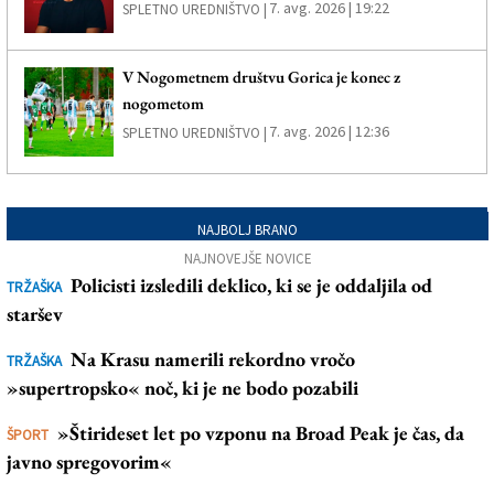
7. avg. 2026 | 19:22
SPLETNO UREDNIŠTVO |
V Nogometnem društvu Gorica je konec z
nogometom
7. avg. 2026 | 12:36
SPLETNO UREDNIŠTVO |
NAJBOLJ BRANO
NAJNOVEJŠE NOVICE
Policisti izsledili deklico, ki se je oddaljila od
TRŽAŠKA
staršev
Na Krasu namerili rekordno vročo
TRŽAŠKA
»supertropsko« noč, ki je ne bodo pozabili
»Štirideset let po vzponu na Broad Peak je čas, da
ŠPORT
javno spregovorim«