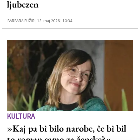
ljubezen
Založnik
Zadruga PD
13. maj 2026 | 10:34
BARBARA FUŽIR |
Naročnine
KULTURA
»Kaj pa bi bilo narobe, če bi bil
to roman samo za ženske?«