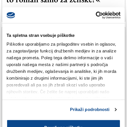
6. jul. 2024 | 12:52
BARBARA FUŽIR |
Ta spletna stran vsebuje piškotke
Piškotke uporabljamo za prilagoditev vsebin in oglasov,
za zagotavljanje funkcij družbenih medijev in za analize
našega prometa. Poleg tega delimo informacije o vaši
uporabi našega mesta z našimi partnerji s področja
družbenih medijev, oglaševanja in analitike, ki jih morda
kombinirajo z drugimi informacijami, ki ste jim jih
posredovali ali pa so jih zbrali skozi vašo uporabo
njihovih storitev. Če želite še naprej uporabljati našo
spletno stran, se morate strinjati z uporabo piškotkov.
ŠPORT
»Vi ste potomstvo Zarje«
Prikaži podrobnosti