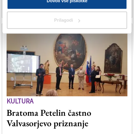
Dovoli vse piškotke
2. sep. 2023 | 8:33
BARBARA FUŽIR |
Prilagodi
KULTURA
Bratoma Petelin častno
Valvasorjevo priznanje