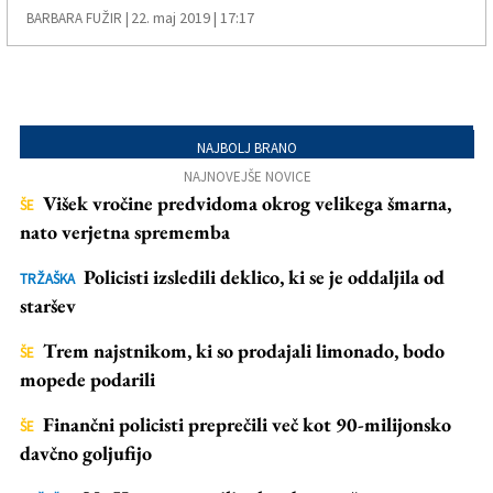
22. maj 2019 | 17:17
BARBARA FUŽIR |
NAJBOLJ BRANO
NAJNOVEJŠE NOVICE
Višek vročine predvidoma okrog velikega šmarna,
ŠE
nato verjetna sprememba
Policisti izsledili deklico, ki se je oddaljila od
TRŽAŠKA
staršev
Trem najstnikom, ki so prodajali limonado, bodo
ŠE
mopede podarili
Finančni policisti preprečili več kot 90-milijonsko
ŠE
davčno goljufijo