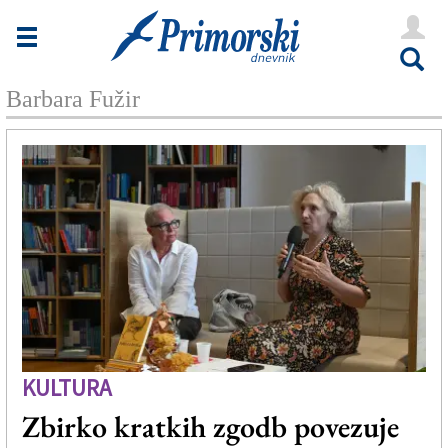
Novice
Tržaška
Barbara Fužir
Goriška
Kultura
Šport
Še
Vreme
V Kioskih
KULTURA
Uredništvo
Zbirko kratkih zgodb povezuje
Oglasi