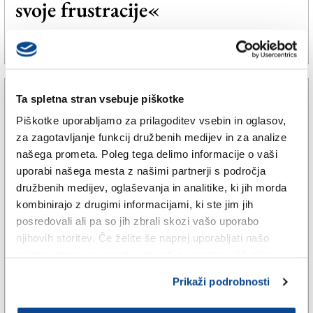
svoje frustracije«
Založnik
Zadruga PD
31. maj 2024 | 16:42
SPLETNO UREDNIŠTVO |
Naročnine
Ta spletna stran vsebuje piškotke
Piškotke uporabljamo za prilagoditev vsebin in oglasov,
za zagotavljanje funkcij družbenih medijev in za analize
našega prometa. Poleg tega delimo informacije o vaši
uporabi našega mesta z našimi partnerji s področja
družbenih medijev, oglaševanja in analitike, ki jih morda
kombinirajo z drugimi informacijami, ki ste jim jih
posredovali ali pa so jih zbrali skozi vašo uporabo
njihovih storitev. Če želite še naprej uporabljati našo
spletno stran, se morate strinjati z uporabo piškotkov.
TRŽAŠKA
Kaj lahko človeka nauči »šola
Prikaži podrobnosti
raka«