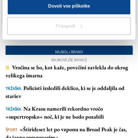
Dovoli vse piškotke
23. dec. 2020 | 11:28
URŠKA PETAROS |
Prilagodi
NAJBOLJ BRANO
NAJNOVEJŠE NOVICE
Vročina se bo, kot kaže, povečini zavlekla do okrog
ŠE
velikega šmarna
Policisti izsledili deklico, ki se je oddaljila od
TRŽAŠKA
staršev
Na Krasu namerili rekordno vročo
TRŽAŠKA
»supertropsko« noč, ki je ne bodo pozabili
»Štirideset let po vzponu na Broad Peak je čas,
ŠPORT
da javno spregovorim«