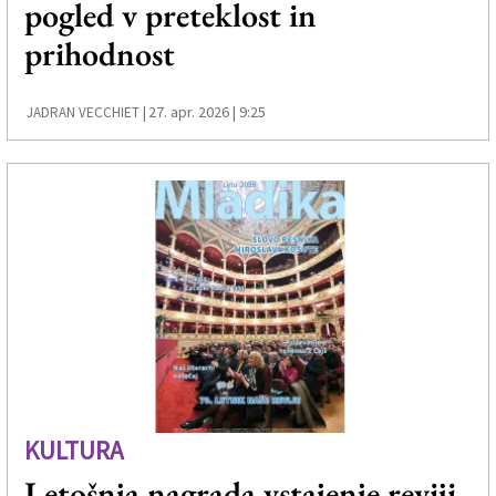
pogled v preteklost in
Založnik
prihodnost
Zadruga PD
Naročnine
27. apr. 2026 | 9:25
JADRAN VECCHIET |
KULTURA
Letošnja nagrada vstajenje reviji