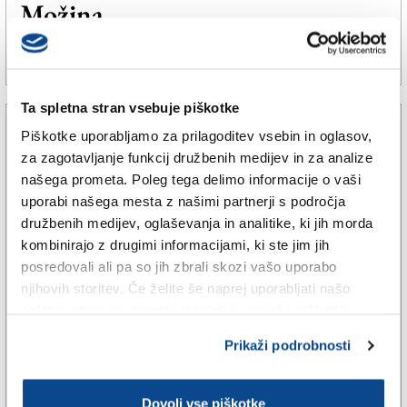
Možina
29. apr. 2025 | 16:26
ROSSANA PALIAGA |
Ta spletna stran vsebuje piškotke
Piškotke uporabljamo za prilagoditev vsebin in oglasov,
za zagotavljanje funkcij družbenih medijev in za analize
našega prometa. Poleg tega delimo informacije o vaši
uporabi našega mesta z našimi partnerji s področja
družbenih medijev, oglaševanja in analitike, ki jih morda
kombinirajo z drugimi informacijami, ki ste jim jih
posredovali ali pa so jih zbrali skozi vašo uporabo
njihovih storitev. Če želite še naprej uporabljati našo
spletno stran, se morate strinjati z uporabo piškotkov.
KULTURA
Prikaži podrobnosti
Nagrada vstajenje letos Andrejki
Možina
Dovoli vse piškotke