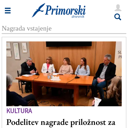
Novice
Tržaška
Nagrada vstajenje
Goriška
Kultura
Šport
Še
Vreme
V Kioskih
KULTURA
Uredništvo
Podelitev nagrade priložnost za
Oglasi