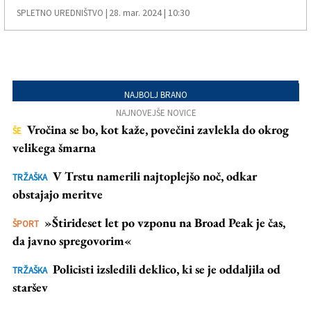
28. mar. 2024 | 10:30
SPLETNO UREDNIŠTVO |
NAJBOLJ BRANO
NAJNOVEJŠE NOVICE
Vročina se bo, kot kaže, povečini zavlekla do okrog
ŠE
velikega šmarna
V Trstu namerili najtoplejšo noč, odkar
TRŽAŠKA
obstajajo meritve
»Štirideset let po vzponu na Broad Peak je čas,
ŠPORT
da javno spregovorim«
Policisti izsledili deklico, ki se je oddaljila od
TRŽAŠKA
staršev