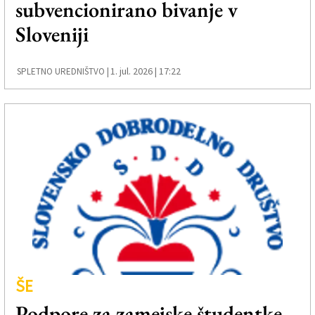
subvencionirano bivanje v
Založnik
Sloveniji
Zadruga PD
Naročnine
1. jul. 2026 | 17:22
SPLETNO UREDNIŠTVO |
ŠE
Podpore za zamejske študentke