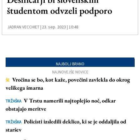
študentom odvzeli podporo
23. sep. 2023 | 10:48
JADRAN VECCHIET |
NAJBOLJ BRANO
NAJNOVEJŠE NOVICE
Vročina se bo, kot kaže, povečini zavlekla do okrog
ŠE
velikega šmarna
V Trstu namerili najtoplejšo noč, odkar
TRŽAŠKA
obstajajo meritve
Policisti izsledili deklico, ki se je oddaljila od
TRŽAŠKA
staršev