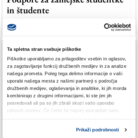
in študente
16. dec. 2025 | 16:47
SPLETNO UREDNIŠTVO |
Ta spletna stran vsebuje piškotke
Piškotke uporabljamo za prilagoditev vsebin in oglasov,
za zagotavljanje funkcij družbenih medijev in za analize
našega prometa. Poleg tega delimo informacije o vaši
uporabi našega mesta z našimi partnerji s področja
družbenih medijev, oglaševanja in analitike, ki jih morda
kombinirajo z drugimi informacijami, ki ste jim jih
posredovali ali pa so jih zbrali skozi vašo uporabo
njihovih storitev. Če želite še naprej uporabljati našo
spletno stran, se morate strinjati z uporabo piškotkov.
ŠE
Študentka in študent iz KSŠŠD:
Prikaži podrobnosti