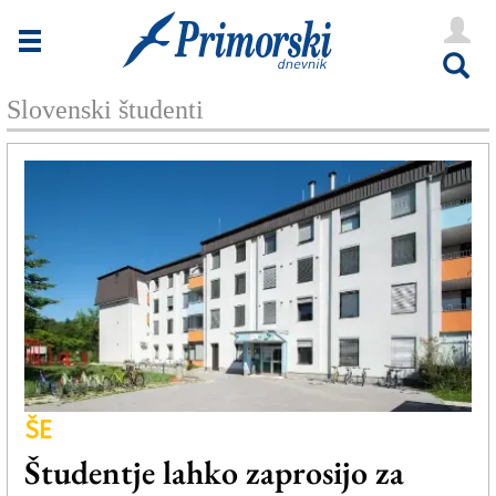
Novice
Tržaška
Slovenski študenti
Goriška
Kultura
Šport
Še
Vreme
V Kioskih
ŠE
Uredništvo
Študentje lahko zaprosijo za
Oglasi