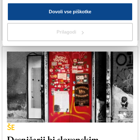
Bilo je mnenje drugih o nas, ne
Dovoli vse piškotke
pa naše
Prilagodi
9. avg. 2025 | 10:08
JADRAN VECCHIET |
ŠE
Desničarji bi slovenskim