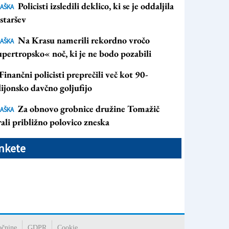
Policisti izsledili deklico, ki se je oddaljila
AŠKA
staršev
Na Krasu namerili rekordno vročo
AŠKA
pertropsko« noč, ki je ne bodo pozabili
Finančni policisti preprečili več kot 90-
ijonsko davčno goljufijo
Za obnovo grobnice družine Tomažič
AŠKA
ali približno polovico zneska
nkete
očnine
GDPR
Cookie