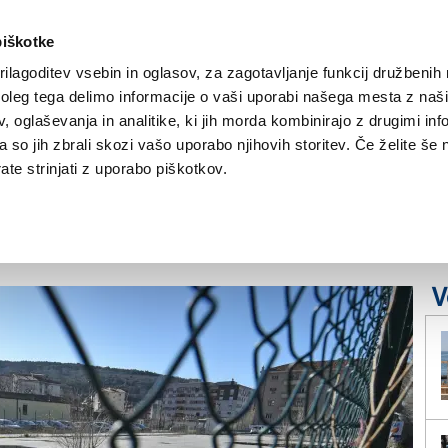
piškotke
ilagoditev vsebin in oglasov, za zagotavljanje funkcij družbenih 
leg tega delimo informacije o vaši uporabi našega mesta z našim
NOVICE
TRŽAŠKA
GORIŠKA
KULTURA
ŠPORT
ŠE
 oglaševanja in analitike, ki jih morda kombinirajo z drugimi inf
pa so jih zbrali skozi vašo uporabo njihovih storitev. Če želite še 
telovadnica,
te strinjati z uporabo piškotkov.
V