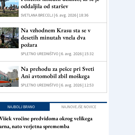
oddaljila od staršev
6. avg. 2026 | 18:36
SVETLANA BRECELJ |
Na vzhodnem Krasu sta se v
desetih minutah vnela dva
požara
6. avg. 2026 | 15:32
SPLETNO UREDNIŠTVO |
Na prehodu za pešce pri Sveti
Ani avtomobil zbil moškega
6. avg. 2026 | 12:53
SPLETNO UREDNIŠTVO |
NAJBOLJ BRANO
NAJNOVEJŠE NOVICE
Višek vročine predvidoma okrog velikega
arna, nato verjetna sprememba