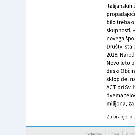
Pri Sv. Ivanu nova telovadnica, pravzaprav dv
italijanskih
propadajoč
bilo treba o
skupnosti. 
novega špor
Društvi sta 
2018: Narod
Novo leto p
deski Občine
sklop del n
ACT pri Sv. 
dvema telov
milijona, za
Za branje in
Uredništvo
Oglasi
Zgod