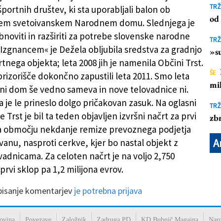
e
TRŽ
 športnih društev, ki sta uporabljali balon ob
od 
em svetoivanskem Narodnem domu. Slednjega je
bnoviti in razširiti za potrebe slovenske narodne
TRŽ
»Izgnancem« je Dežela obljubila sredstva za gradnjo
»su
tnega objekta; leta 2008 jih je namenila Občini Trst.
ŠE
prizorišče dokončno zapustili leta 2011. Smo leta
mil
ni dom še vedno sameva in nove telovadnice ni.
a je le prineslo dolgo pričakovan zasuk. Na oglasni
TRŽ
 Trst je bil ta teden objavljen izvršni načrt za prvi
zbr
a območju nekdanje remize prevoznega podjetja
A
Ivanu, nasproti cerkve, kjer bo nastal objekt z
adnicama. Za celoten načrt je na voljo 2,750
 prvi sklop pa 1,2 milijona evrov.
 pisanje komentarjev
je potrebna prijava
ovina
Povezave
Založnik
Zadruga PD
KD Bubnič Magajna
Nar