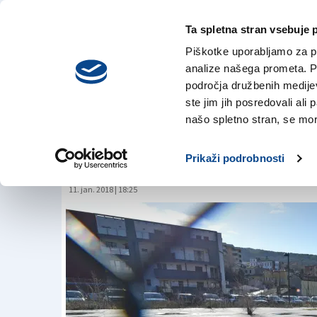
Ta spletna stran vsebuje 
VREME
četrtek,
DANES
Piškotke uporabljamo za pr
6. avgusta 2026
analize našega prometa. Po
področja družbenih medijev,
ste jim jih posredovali ali 
Pri Sv. Ivanu nova 
našo spletno stran, se mora
pravzaprav dve
Prikaži podrobnosti
11. jan. 2018 | 18:25