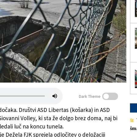
Dark Theme
dočaka. Društvi ASD Libertas (košarka) in ASD
Giovanni Volley, ki sta že dolgo brez doma, naj bi
ŠE
edali luč na koncu tunela.
šm
 je Dežela FJK sprejela odločitev o deložaciji