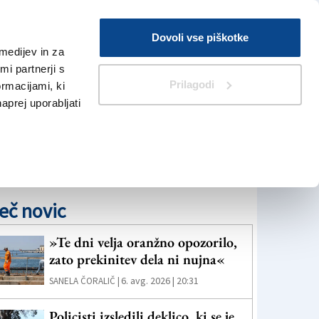
Prijava
Dovoli vse piškotke
medijev in za
Iskanje
V Kioskih
i partnerji s
Prilagodi
ormacijami, ki
naprej uporabljati
eč novic
»Te dni velja oranžno opozorilo,
zato prekinitev dela ni nujna«
6. avg. 2026 | 20:31
SANELA ČORALIČ |
Policisti izsledili deklico, ki se je