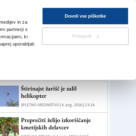
Prijava
Dovoli vse piškotke
medijev in za
Iskanje
V Kioskih
i partnerji s
Prilagodi
ormacijami, ki
naprej uporabljati
eč novic
Štirinajst žarišč je zalil
helikopter
4. avg. 2026 | 13:24
SPLETNO UREDNIŠTVO |
Preprečiti želijo izkoriščanje
kmetijskih delavcev