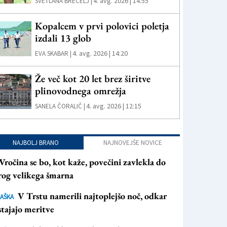
4. avg. 2026 | 14:55
SVETLANA BRECELJ |
Kopalcem v prvi polovici poletja
izdali 13 glob
4. avg. 2026 | 14:20
EVA SKABAR |
Že več kot 20 let brez širitve
plinovodnega omrežja
4. avg. 2026 | 12:15
SANELA ČORALIČ |
NAJBOLJ BRANO
NAJNOVEJŠE NOVICE
Vročina se bo, kot kaže, povečini zavlekla do
rog velikega šmarna
V Trstu namerili najtoplejšo noč, odkar
AŠKA
tajajo meritve