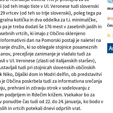
TRŽ
li (od teh imajo tiste v Ul. Veronese tudi slovenski
ma
29 vrtcev (od teh so trije slovenski), poleg tega pa
igralna kotička in dva oddelka za t.i. minimalčke,
ŠP
ča
pa je treba dodati še 176 mest v zasebnih jaslih in
asebnih vrtcih, ki imajo z Občino sklenjeno
ŠE
 Informativni dan na Pomorski postaji je naletel na
manje družin, ki so oblegale stojnice posameznih
A
tanov, precejšnje zanimanje je vladalo tudi za
sli v Ul. Veronese (zlasti od italijanskih staršev),
 ustavljali tudi pri stojnicah slovenskih občinskih
 Niko, Dijaški dom in Modri delfin, ob predstavitvi
je Občina poskrbela tudi za informativna srečanja
ju, prehrani in zdravju otrok v sodelovanju z
m podjetjem in Rdečim križem. Vsekakor bo za
v ponudbe čas tudi od 22. do 24. januarja, ko bodo v
slih in vrtcih potekali dnevi odprtih vrat.