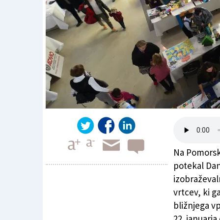
Na Pomorski 
potekal Dan
izobraževaln
vrtcev, ki g
Trst: jasli in vrtci so se predstavili
bližnjega vp
22. januarja