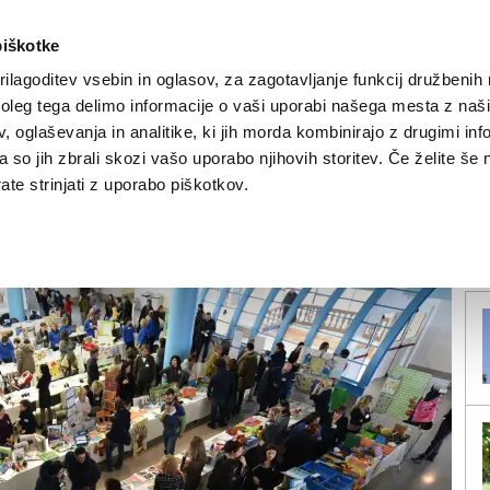
piškotke
ilagoditev vsebin in oglasov, za zagotavljanje funkcij družbenih 
leg tega delimo informacije o vaši uporabi našega mesta z našim
NOVICE
TRŽAŠKA
GORIŠKA
KULTURA
ŠPORT
ŠE
 oglaševanja in analitike, ki jih morda kombinirajo z drugimi inf
pa so jih zbrali skozi vašo uporabo njihovih storitev. Če želite še 
so se predstavili
te strinjati z uporabo piškotkov.
V