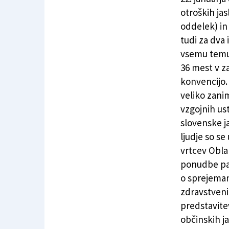
otroških jas
oddelek) in 
tudi za dva 
vsemu temu 
36 mest v z
konvencijo.
veliko zani
vzgojnih us
slovenske ja
ljudje so se
vrtcev Oblak
ponudbe pa 
o sprejeman
zdravstveni
predstavite
občinskih ja