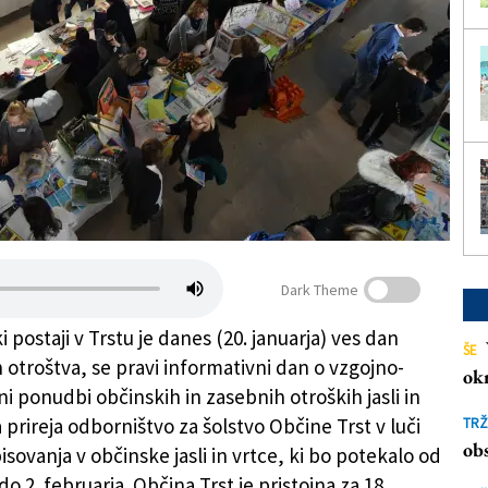
Dark Theme
postaji v Trstu je danes (20. januarja) ves dan
ŠE
 otroštva, se pravi informativni dan o vzgojno-
ok
i ponudbi občinskih in zasebnih otroških jasli in
a prireja odborništvo za šolstvo Občine Trst v luči
TRŽ
obs
isovanja v občinske jasli in vrtce, ki bo potekalo od
 do 2. februarja. Občina Trst je pristojna za 18