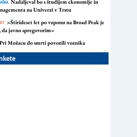
Nadaljeval bo s študijem ekonomije in
AŠKA
nagementa na Univerzi v Trstu
»Štirideset let po vzponu na Broad Peak je
ORT
s, da javno spregovorim«
Pri Možacu do smrti povozili voznika
nkete