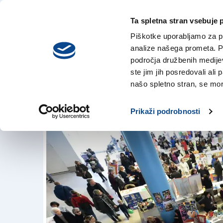
Ta spletna stran vsebuje 
VREME
sreda,
DANES
Piškotke uporabljamo za pr
5. avgusta 2026
analize našega prometa. Po
področja družbenih medijev,
ste jim jih posredovali ali 
Trst: jasli in vrtci 
našo spletno stran, se mora
20. jan. 2018 | 15:40
Prikaži podrobnosti