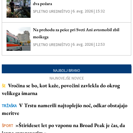
dva požara
6. avg. 2026 | 15:32
SPLETNO UREDNIŠTVO |
Na prehodu za pešce pri Sveti Ani avtomobil zbil
moškega
6. avg. 2026 | 12:53
SPLETNO UREDNIŠTVO |
NAJBOLJ BRANO
NAJNOVEJŠE NOVICE
Vročina se bo, kot kaže, povečini zavlekla do okrog
ŠE
velikega šmarna
V Trstu namerili najtoplejšo noč, odkar obstajajo
TRŽAŠKA
meritve
»Štirideset let po vzponu na Broad Peak je čas, da
ŠPORT
javno spregovorim«