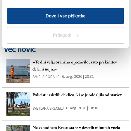
Dovoli vse piškotke
Prilagodi
Več novic
»Te dni velja oranžno opozorilo, zato prekinitev
dela ni nujna«
6. avg. 2026 | 20:31
SANELA ČORALIČ |
Policisti izsledili deklico, ki se je oddaljila od staršev
6. avg. 2026 | 18:36
SVETLANA BRECELJ |
Na vzhodnem Krasu sta se v desetih minutah vnela