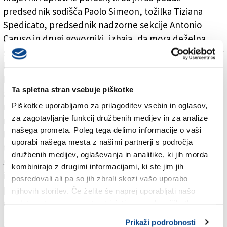
predsednik sodišča Paolo Simeon, tožilka Tiziana
Spedicato, predsednik nadzorne sekcije Antonio
Caruso in drugi govorniki, izhaja, da mora deželna
sekcija delovati z nezadostnim številom tako sodnikov
kot upravnega osebja, kljub temu pa je v minulem
letu 2017 dosegla precejšnje rezultate: število
Ta spletna stran vsebuje piškotke
zaključenih postopkov je dejansko enako številu
Piškotke uporabljamo za prilagoditev vsebin in oglasov,
novih prijav, tožilstvo je zahtevalo skoraj sedem
za zagotavljanje funkcij družbenih medijev in za analize
milijonov evrov kazni, kar je precej več kot v prejšnjih
našega prometa. Poleg tega delimo informacije o vaši
letih, sodišče pa je izterjalo več kot milijona evrov, od
uporabi našega mesta z našimi partnerji s področja
tega dobrih 222.000 že v fazi preiskave, dobrih 314.000
družbenih medijev, oglaševanja in analitike, ki jih morda
so posamezniki spontano vrnili, dobrih 22.000 evrov
kombinirajo z drugimi informacijami, ki ste jim jih
izhaja iz plačila na podlagi skrajšanega sodnega
posredovali ali pa so jih zbrali skozi vašo uporabo
postopka, dobrih 482.000 evrov pa so izterjali s prvo in
njihovih storitev. Če želite še naprej uporabljati našo
drugostopenjskimi obsodbami.
spletno stran, se morate strinjati z uporabo piškotkov.
Prikaži podrobnosti
Za branje in pisanje komentarjev
je potrebna prijava