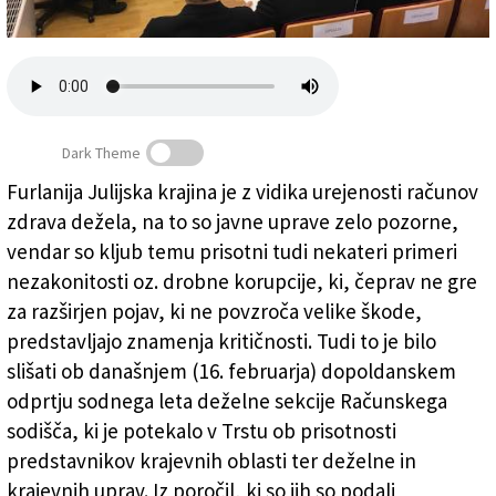
Založnik
Zadruga PD
Naročnine
Dark Theme
Furlanija Julijska krajina je z vidika urejenosti računov
zdrava dežela, na to so javne uprave zelo pozorne,
FJK zdrava, a pozor na drobno korupcijo
vendar so kljub temu prisotni tudi nekateri primeri
nezakonitosti oz. drobne korupcije, ki, čeprav ne gre
za razširjen pojav, ki ne povzroča velike škode,
predstavljajo znamenja kritičnosti. Tudi to je bilo
slišati ob današnjem (16. februarja) dopoldanskem
odprtju sodnega leta deželne sekcije Računskega
sodišča, ki je potekalo v Trstu ob prisotnosti
predstavnikov krajevnih oblasti ter deželne in
krajevnih uprav. Iz poročil, ki so jih so podali