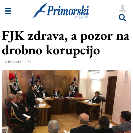
Novice
Tržaška
FJK zdrava, a pozor na
Goriška
drobno korupcijo
Kultura
Šport
16. feb. 2018 | 11:54
Še
Vreme
V Kioskih
Uredništvo
Oglasi