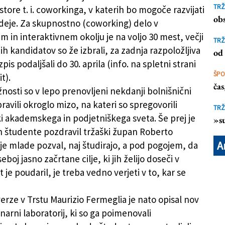
petence
TRŽ
tore t. i. coworkinga, v katerih bo mogoče razvijati
obs
ideje. Za skupnostno (coworking) delo v
m in interaktivnem okolju je na voljo 30 mest, večji
TRŽ
h kandidatov so že izbrali, za zadnja razpoložljiva
od 
pis podaljšali do 30. aprila (info. na spletni strani
ŠP
t).
ča
žnosti so v lepo prenovljeni nekdanji bolnišnični
pravili okroglo mizo, na kateri so spregovorili
TRŽ
i akademskega in podjetniškega sveta. Še prej je
»su
n študente pozdravil tržaški župan Roberto
A
 je mlade pozval, naj študirajo, a pod pogojem, da
eboj jasno začrtane cilje, ki jih želijo doseči v
ot je poudaril, je treba vedno verjeti v to, kar se
erze v Trstu Maurizio Fermeglia je nato opisal nov
inarni laboratorij, ki so ga poimenovali