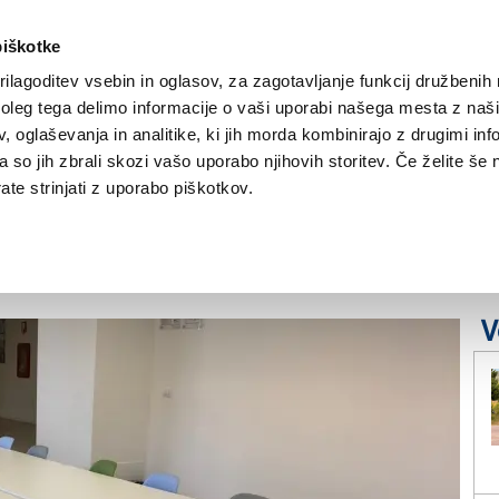
piškotke
ilagoditev vsebin in oglasov, za zagotavljanje funkcij družbenih 
leg tega delimo informacije o vaši uporabi našega mesta z našim
NOVICE
TRŽAŠKA
GORIŠKA
KULTURA
ŠPORT
ŠE
 oglaševanja in analitike, ki jih morda kombinirajo z drugimi inf
pa so jih zbrali skozi vašo uporabo njihovih storitev. Če želite še 
erem spodbujajo nove
te strinjati z uporabo piškotkov.
V