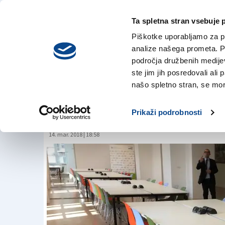
Ta spletna stran vsebuje 
VREME
sreda,
DANES
Piškotke uporabljamo za pr
5. avgusta 2026
analize našega prometa. Po
področja družbenih medijev,
ste jim jih posredovali ali 
Laboratorij, v kat
našo spletno stran, se mora
kompetence
Prikaži podrobnosti
14. mar. 2018 | 18:58