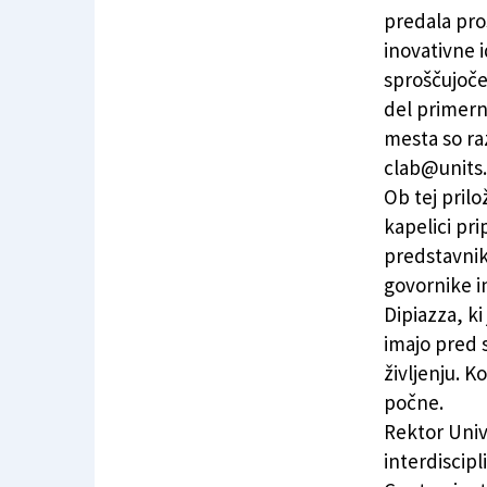
Laboratorij, v katerem spodbujajo nove kom
predala pros
inovativne 
sproščujoče
del primerni
mesta so raz
clab@units.i
Ob tej prilo
kapelici pri
predstavnik
govornike i
Dipiazza, ki
imajo pred s
življenju. K
počne.
Rektor Univ
interdiscipl