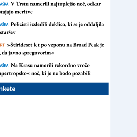
V Trstu namerili najtoplejšo noč, odkar
AŠKA
tajajo meritve
Policisti izsledili deklico, ki se je oddaljila
AŠKA
staršev
»Štirideset let po vzponu na Broad Peak je
ORT
s, da javno spregovorim«
Na Krasu namerili rekordno vročo
AŠKA
pertropsko« noč, ki je ne bodo pozabili
nkete