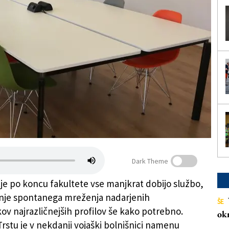
Dark Theme
je po koncu fakultete vse manjkrat dobijo službo,
nje spontanega mreženja nadarjenih
ŠE
v najrazličnejših profilov še kako potrebno.
ok
Trstu je v nekdanji vojaški bolnišnici namenu