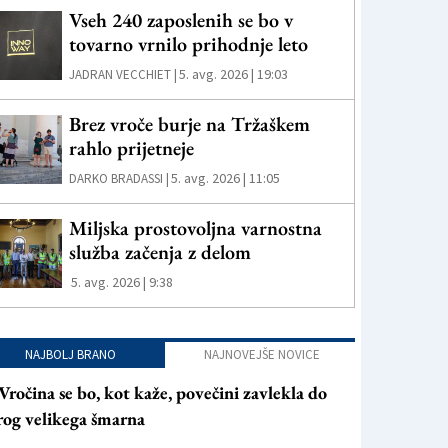
Vseh 240 zaposlenih se bo v
tovarno vrnilo prihodnje leto
5. avg. 2026 | 19:03
JADRAN VECCHIET |
Brez vroče burje na Tržaškem
rahlo prijetneje
5. avg. 2026 | 11:05
DARKO BRADASSI |
Miljska prostovoljna varnostna
služba začenja z delom
5. avg. 2026 | 9:38
NAJBOLJ BRANO
NAJNOVEJŠE NOVICE
Vročina se bo, kot kaže, povečini zavlekla do
rog velikega šmarna