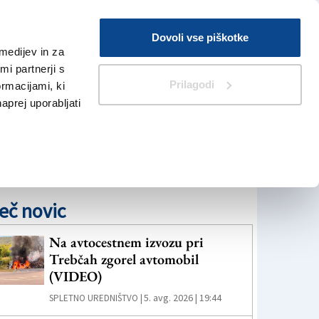
Prijava
Dovoli vse piškotke
medijev in za
Iskanje
V Kioskih
i partnerji s
Prilagodi
ormacijami, ki
naprej uporabljati
eč novic
Na avtocestnem izvozu pri
Trebčah zgorel avtomobil
(VIDEO)
5. avg. 2026 | 19:44
SPLETNO UREDNIŠTVO |