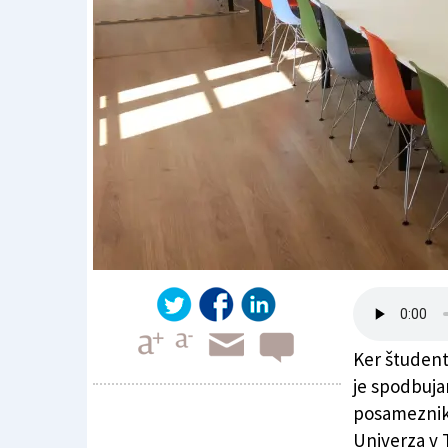
Ker študent
je spodbuja
posamezniko
Univerza v 