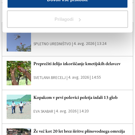
Več novic
Prilagodi
Štirinajst žarišč je zalil helikopter
4. avg. 2026 | 13:24
SPLETNO UREDNIŠTVO |
Preprečiti želijo izkoriščanje kmetijskih delavcev
4. avg. 2026 | 14:55
SVETLANA BRECELJ |
Kopalcem v prvi polovici poletja izdali 13 glob
4. avg. 2026 | 14:20
EVA SKABAR |
Že več kot 20 let brez širitve plinovodnega omrežja