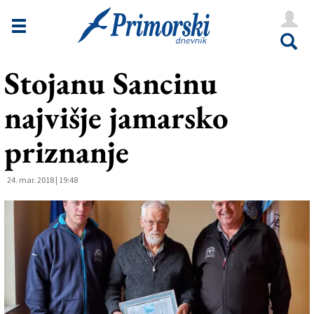
Novice
Tržaška
Stojanu Sancinu
Goriška
najvišje jamarsko
Kultura
Šport
priznanje
Še
24. mar. 2018 | 19:48
Vreme
V Kioskih
Uredništvo
Oglasi