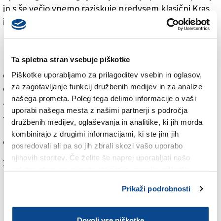
in s še večjo vnemo raziskuje predvsem klasični Kras,
izraz spoštovanja za njegovo dolgoletno in neutrudno
prostovoljno delo.
Leta 1947 v Logu rojenega Sancina, upokojenega
Ta spletna stran vsebuje piškotke
profesorja na nižji srednji šoli in nekdanjega
občinskega upravitelja v Dolini, so jame privlačile že v
Piškotke uporabljamo za prilagoditev vsebin in oglasov,
za zagotavljanje funkcij družbenih medijev in za analize
otroštvu. Leta 1976 je pripomogel k ustanovitvi
našega prometa. Poleg tega delimo informacije o vaši
Jamarskega odseka pri SPDT, ki je navezal stike tudi z
uporabi našega mesta z našimi partnerji s področja
Jamarsko zvezo Slovenije in do danes v njen kataster
družbenih medijev, oglaševanja in analitike, ki jih morda
prispeval dokumentacijo o več kot 500 novih jamah na
kombinirajo z drugimi informacijami, ki ste jim jih
ozemlju Republike Slovenije.
posredovali ali pa so jih zbrali skozi vašo uporabo
njihovih storitev. Če želite še naprej uporabljati našo
Za branje in pisanje komentarjev
je potrebna prijava
spletno stran, se morate strinjati z uporabo piškotkov.
Prikaži podrobnosti
Dovoli vse piškotke