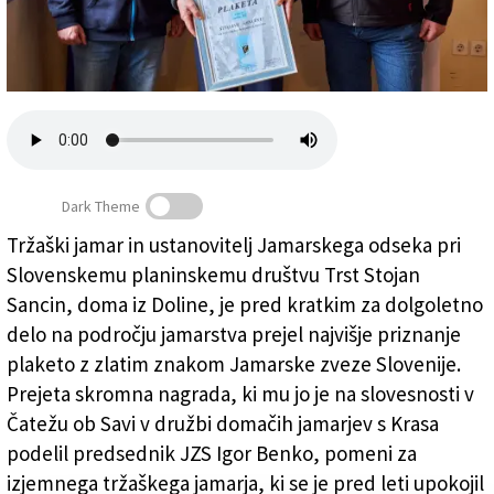
Založnik
Zadruga PD
Naročnine
Dark Theme
Tržaški jamar in ustanovitelj Jamarskega odseka pri
Slovenskemu planinskemu društvu Trst Stojan
Stojanu Sancinu najvišje jamarsko priznanje
Sancin, doma iz Doline, je pred kratkim za dolgoletno
delo na področju jamarstva prejel najvišje priznanje
plaketo z zlatim znakom Jamarske zveze Slovenije.
Prejeta skromna nagrada, ki mu jo je na slovesnosti v
Čatežu ob Savi v družbi domačih jamarjev s Krasa
podelil predsednik JZS Igor Benko, pomeni za
izjemnega tržaškega jamarja, ki se je pred leti upokojil