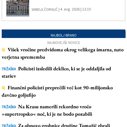
4. avg. 2026 | 12:15
SANELA ČORALIČ |
NAJBOLJ BRANO
NAJNOVEJŠE NOVICE
Višek vročine predvidoma okrog velikega šmarna, nato
ŠE
verjetna sprememba
Policisti izsledili deklico, ki se je oddaljila od
TRŽAŠKA
staršev
Finančni policisti preprečili več kot 90-milijonsko
ŠE
davčno goljufijo
Na Krasu namerili rekordno vročo
TRŽAŠKA
»supertropsko« noč, ki je ne bodo pozabili
Za obnovo grobnice družine Tomažič zbrali
TRŽAŠKA