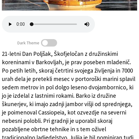
Založnik
Zadruga PD
Naročnine
Dark Theme
21-letni Dan Poljšak, Škofjeločan z družinskimi
koreninami v Barkovljah, je prav poseben mladenič.
Pet let in 7000 ur dela za leseno jadrnico
Po petih letih, skoraj četrtini svojega življenja in 7000
urah dela je pretekli mesec v portoroški marini splavil
sedem metrov in pol dolgo leseno dvojambornico, ki
jo je izdelal z lastnimi rokami. Barko iz družine
škunerjev, ki imajo zadnji jambor višji od sprednjega,
je poimenoval Cassiopeia, kot ozvezdje na severni
nebesni polobli. Pri gradnji je uporabil skoraj
pozabljene obrtne tehnike in s tem oživel
tradicionalno ladjedelstvo. Julija je bil nominiran tudi