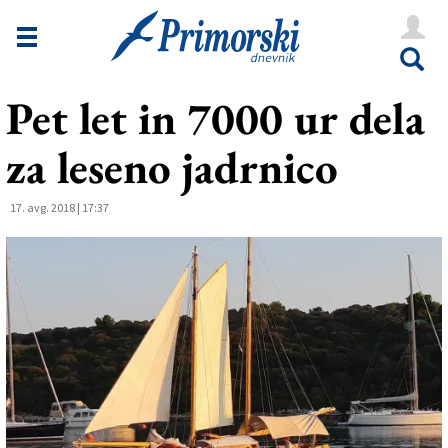
Novice
Tržaška
Pet let in 7000 ur dela
Goriška
za leseno jadrnico
Kultura
Šport
17. avg. 2018 | 17:37
Še
Vreme
V Kioskih
Uredništvo
Oglasi