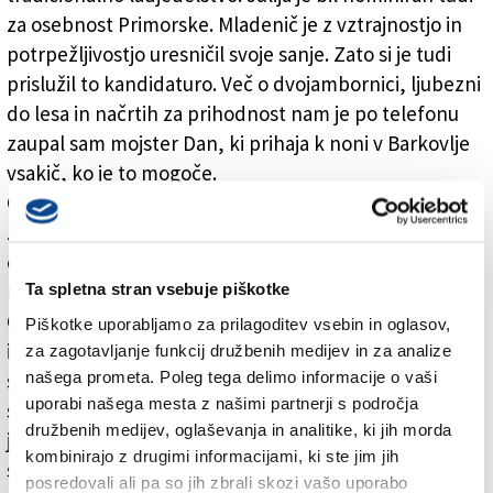
za osebnost Primorske. Mladenič je z vztrajnostjo in
potrpežljivostjo uresničil svoje sanje. Zato si je tudi
prislužil to kandidaturo. Več o dvojambornici, ljubezni
do lesa in načrtih za prihodnost nam je po telefonu
zaupal sam mojster Dan, ki prihaja k noni v Barkovlje
vsakič, ko je to mogoče.
Čestitke Dan za tako lep dosežek in odmeven projekt.
Zaradi njega ste si prislužili tudi nominacijo za
osebnost Primorske. Kaj vam sploh pomenijo takšni
nazivi?
Ta spletna stran vsebuje piškotke
Čisto iskreno vam povem, da sem za nominacijo
Piškotke uporabljamo za prilagoditev vsebin in oglasov,
izvedel kakšen teden potem. Zadeve nisem
za zagotavljanje funkcij družbenih medijev in za analize
našega prometa. Poleg tega delimo informacije o vaši
spremljal, o njej me je obvestila žlahta iz Trsta. Na te
uporabi našega mesta z našimi partnerji s področja
stvari osebno ne dam dosti. Vem, da je barka, ki sem
družbenih medijev, oglaševanja in analitike, ki jih morda
jo zgradil zelo lepa, a je nisem gradil zato, da bi užival
kombinirajo z drugimi informacijami, ki ste jim jih
slavo, temveč zato, ker so mi lesene jadrnice všeč.
posredovali ali pa so jih zbrali skozi vašo uporabo