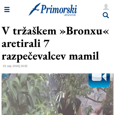
Novice
Tržaška
V tržaškem »Bronxu«
Goriška
aretirali 7
Kultura
Šport
razpečevalcev mamil
Še
19. sep. 2018 | 16:02
Vreme
V Kioskih
Uredništvo
Oglasi