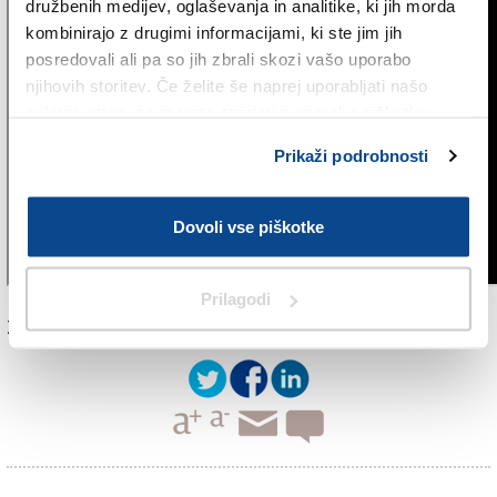
družbenih medijev, oglaševanja in analitike, ki jih morda
kombinirajo z drugimi informacijami, ki ste jim jih
posredovali ali pa so jih zbrali skozi vašo uporabo
njihovih storitev. Če želite še naprej uporabljati našo
spletno stran, se morate strinjati z uporabo piškotkov.
Prikaži podrobnosti
Dovoli vse piškotke
Prilagodi
Za branje in pisanje komentarjev
je potrebna prijava