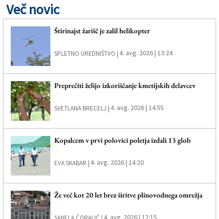
Več novic
Štirinajst žarišč je zalil helikopter
4. avg. 2026 | 13:24
SPLETNO UREDNIŠTVO |
Preprečiti želijo izkoriščanje kmetijskih delavcev
4. avg. 2026 | 14:55
SVETLANA BRECELJ |
Kopalcem v prvi polovici poletja izdali 13 glob
4. avg. 2026 | 14:20
EVA SKABAR |
Že več kot 20 let brez širitve plinovodnega omrežja
4. avg. 2026 | 12:15
SANELA ČORALIČ |