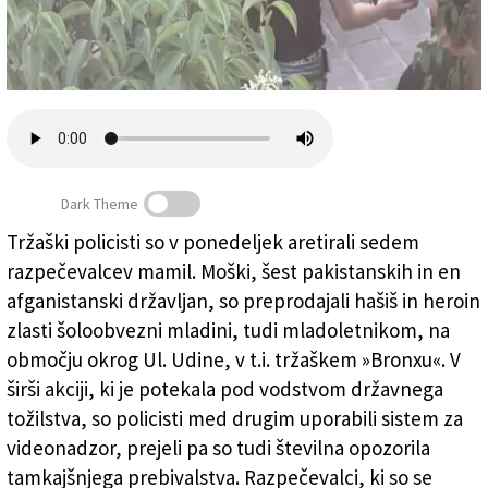
Založnik
Zadruga PD
Naročnine
Dark Theme
Tržaški policisti so v ponedeljek aretirali sedem
razpečevalcev mamil. Moški, šest pakistanskih in en
V tržaškem »Bronxu« aretirali 7 razpečevalcev mamil
afganistanski državljan, so preprodajali hašiš in heroin
zlasti šoloobvezni mladini, tudi mladoletnikom, na
območju okrog Ul. Udine, v t.i. tržaškem »Bronxu«. V
širši akciji, ki je potekala pod vodstvom državnega
tožilstva, so policisti med drugim uporabili sistem za
videonadzor, prejeli pa so tudi številna opozorila
tamkajšnjega prebivalstva. Razpečevalci, ki so se