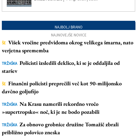
NAJBOLJ BRANO
NAJNOVEJŠE NOVICE
Višek vročine predvidoma okrog velikega šmarna, nato
ŠE
verjetna sprememba
Policisti izsledili deklico, ki se je oddaljila od
TRŽAŠKA
staršev
Finančni policisti preprečili več kot 90-milijonsko
ŠE
davčno goljufijo
Na Krasu namerili rekordno vročo
TRŽAŠKA
»supertropsko« noč, ki je ne bodo pozabili
Za obnovo grobnice družine Tomažič zbrali
TRŽAŠKA
približno polovico zneska