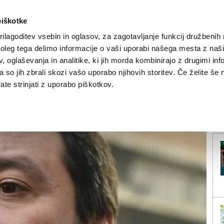
piškotke
ilagoditev vsebin in oglasov, za zagotavljanje funkcij družbenih 
leg tega delimo informacije o vaši uporabi našega mesta z našim
NOVICE
TRŽAŠKA
GORIŠKA
KULTURA
ŠPORT
ŠE
 oglaševanja in analitike, ki jih morda kombinirajo z drugimi inf
pa so jih zbrali skozi vašo uporabo njihovih storitev. Če želite še 
roti Casa Pound
te strinjati z uporabo piškotkov.
V