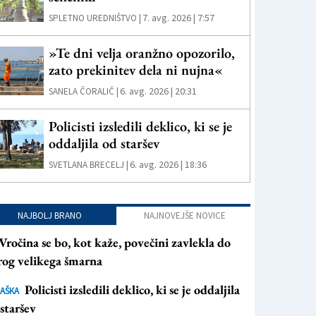
7. avg. 2026 | 7:57
SPLETNO UREDNIŠTVO |
»Te dni velja oranžno opozorilo,
zato prekinitev dela ni nujna«
6. avg. 2026 | 20:31
SANELA ČORALIČ |
Policisti izsledili deklico, ki se je
oddaljila od staršev
6. avg. 2026 | 18:36
SVETLANA BRECELJ |
NAJBOLJ BRANO
NAJNOVEJŠE NOVICE
Vročina se bo, kot kaže, povečini zavlekla do
rog velikega šmarna
Policisti izsledili deklico, ki se je oddaljila
AŠKA
staršev