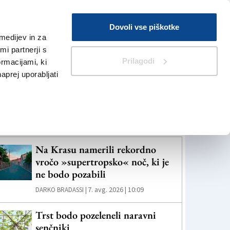
Prijava
Dovoli vse piškotke
medijev in za
Iskanje
V Kioskih
i partnerji s
Prilagodi
ormacijami, ki
naprej uporabljati
eč novic
Na Krasu namerili rekordno
vročo »supertropsko« noč, ki je
ne bodo pozabili
7. avg. 2026 | 10:09
DARKO BRADASSI |
Trst bodo pozeleneli naravni
senčniki