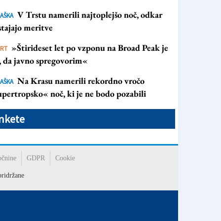
V Trstu namerili najtoplejšo noč, odkar
AŠKA
tajajo meritve
»Štirideset let po vzponu na Broad Peak je
ORT
s, da javno spregovorim«
Na Krasu namerili rekordno vročo
AŠKA
pertropsko« noč, ki je ne bodo pozabili
nkete
očnine
GDPR
Cookie
ridržane