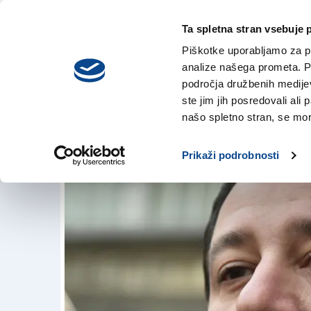
Ta spletna stran vsebuje 
VREME
petek,
DANES
Piškotke uporabljamo za pr
7. avgusta 2026
analize našega prometa. Po
področja družbenih medijev,
ste jim jih posredovali ali 
Salvini nima nič p
našo spletno stran, se mora
24. sep. 2018 | 16:13
Prikaži podrobnosti