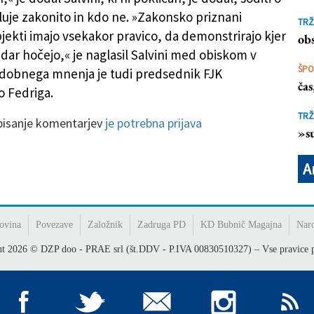
uje zakonito in kdo ne. »Zakonsko priznani
TRŽ
bjekti imajo vsekakor pravico, da demonstrirajo kjer
obs
adar hočejo,« je naglasil Salvini med obiskom v
ŠP
Podobnega mnenja je tudi predsednik FJK
ča
o Fedriga.
TRŽ
 pisanje komentarjev
je potrebna prijava
»su
A
ovina
Povezave
Založnik
Zadruga PD
KD Bubnič Magajna
Nar
ht
2026
© DZP doo - PRAE srl (št.DDV - P.IVA 00830510327) – Vse pravice p