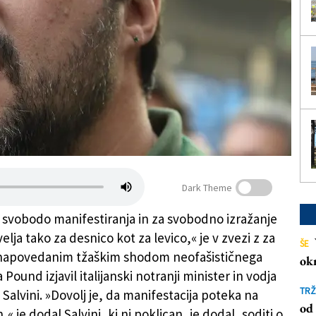
Dark Theme
 svobodo manifestiranja in za svobodno izražanje
 velja tako za desnico kot za levico,« je v zvezi z za
ŠE
apovedanim tžaškim shodom neofašističnega
ok
 Pound izjavil italijanski notranji minister in vodja
TRŽ
Salvini. »Dovolj je, da manifestacija poteka na
od 
,« je dodal Salvini, ki ni poklican, je dodal, soditi o