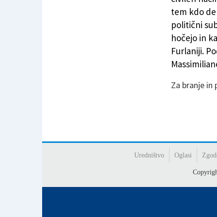
tem kdo del
politični su
hočejo in k
Furlaniji. 
Massimilian
Za branje in
Uredništvo
Oglasi
Zgod
Copyrig