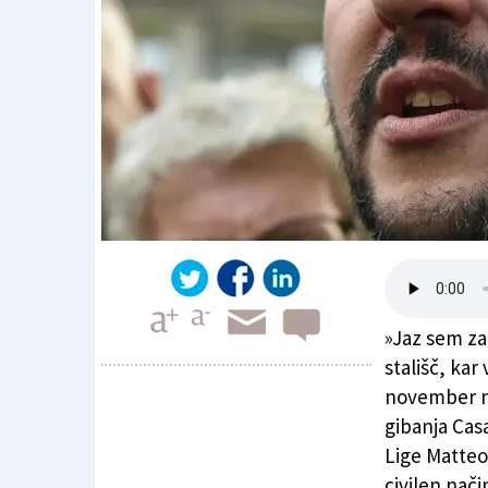
»Jaz sem za
stališč, kar
november n
gibanja Casa
Salvini nima nič proti Casa Pound
Lige Matteo 
civilen način