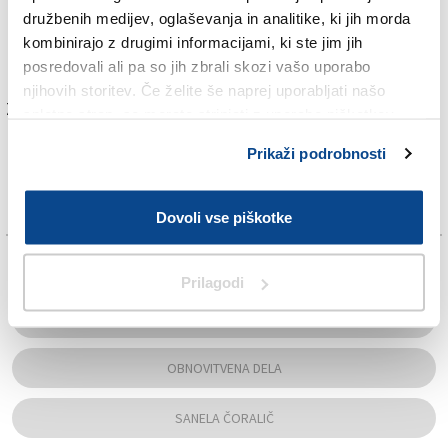
kraljevali pred začetkom prenove. Te so so letos
družbenih medijev, oglaševanja in analitike, ki jih morda
pozimi kljub drugačnim obljubam vse po vrsti
kombinirajo z drugimi informacijami, ki ste jim jih
posekali.
posredovali ali pa so jih zbrali skozi vašo uporabo
njihovih storitev. Če želite še naprej uporabljati našo
Za branje in pisanje komentarjev
je potrebna prijava
spletno stran, se morate strinjati z uporabo piškotkov.
Prikaži podrobnosti
Dovoli vse piškotke
TAGS:
Prilagodi
GRLJAN
OBNOVITVENA DELA
SANELA ČORALIČ