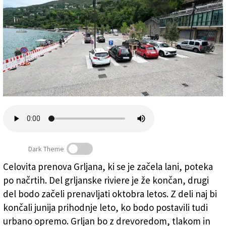
Založnik
Zadruga PD
Naročnine
Dark Theme
Celovita prenova Grljana, ki se je začela lani, poteka
po načrtih. Del grljanske riviere je že končan, drugi
Prenovljeno parkirišče v Grljanu (FOTODAMJ@N)
del bodo začeli prenavljati oktobra letos. Z deli naj bi
končali junija prihodnje leto, ko bodo postavili tudi
urbano opremo. Grljan bo z drevoredom, tlakom in