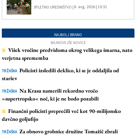
8. avg. 2026 | 10:31
SPLETNO UREDNIŠTVO |
NAJBOLJ BRANO
NAJNOVEJŠE NOVICE
Višek vročine predvidoma okrog velikega šmarna, nato
ŠE
verjetna sprememba
Policisti izsledili deklico, ki se je oddaljila od
TRŽAŠKA
staršev
Na Krasu namerili rekordno vročo
TRŽAŠKA
»supertropsko« noč, ki je ne bodo pozabili
Finančni policisti preprečili več kot 90-milijonsko
ŠE
davčno goljufijo
Za obnovo grobnice družine Tomažič zbrali
TRŽAŠKA