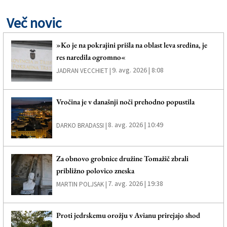
Več novic
»Ko je na pokrajini prišla na oblast leva sredina, je
res naredila ogromno«
9. avg. 2026 | 8:08
JADRAN VECCHIET |
Vročina je v današnji noči prehodno popustila
8. avg. 2026 | 10:49
DARKO BRADASSI |
Za obnovo grobnice družine Tomažič zbrali
približno polovico zneska
7. avg. 2026 | 19:38
MARTIN POLJSAK |
Proti jedrskemu orožju v Avianu prirejajo shod