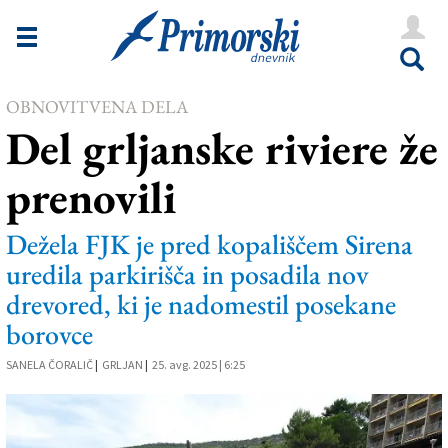
Novice
Tržaška
OBNOVITVENA DELA
Goriška
Del grljanske riviere že
Kultura
prenovili
Šport
Še
Dežela FJK je pred kopališčem Sirena
uredila parkirišča in posadila nov
Vreme
drevored, ki je nadomestil posekane
V Kioskih
borovce
SANELA ČORALIČ
|
GRLJAN
|
25. avg. 2025 | 6:25
Uredništvo
Oglasi