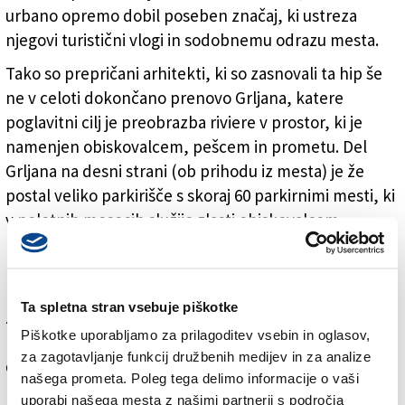
urbano opremo dobil poseben značaj, ki ustreza
njegovi turistični vlogi in sodobnemu odrazu mesta.
Tako so prepričani arhitekti, ki so zasnovali ta hip še
ne v celoti dokončano prenovo Grljana, katere
poglavitni cilj je preobrazba riviere v prostor, ki je
namenjen obiskovalcem, pešcem in prometu. Del
Grljana na desni strani (ob prihodu iz mesta) je že
postal veliko parkirišče s skoraj 60 parkirnimi mesti, ki
v poletnih mesecih služijo zlasti obiskovalcem
kopališča Sirena. Cestno površino so tlakovali s
kamnitimi kockicami, parkirna mesta pa so ločili na
nekaterih delih s kamnitimi ploščami, na nekaterih pa
Ta spletna stran vsebuje piškotke
z rečnim kamenjem. Tam, kjer so se odločili za ta
Piškotke uporabljamo za prilagoditev vsebin in oglasov,
material, so posadili mlada drevesa. Teh je več kot
za zagotavljanje funkcij družbenih medijev in za analize
deset in so v tej fazi še tako majhna, da so skoraj
našega prometa. Poleg tega delimo informacije o vaši
neopazna in v popolnem nasprotju z borovci, ki so tu
uporabi našega mesta z našimi partnerji s področja