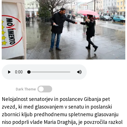
Založnik
Zadruga PD
Naročnine
Dark Theme
Parlamentarci G5Z bi morali podpreti Draghijevo vlado,
Nelojalnost senatorjev in poslancev Gibanja pet
menijo krajevni predstavniki gibanja, fotografija je
zvezd, ki med glasovanjem v senatu in poslanski
simbolična (ARHIV)
zbornici kljub predhodnemu spletnemu glasovanju
niso podprli vlade Maria Draghija, je povzročila razkol