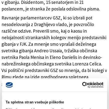
v gibanju. Disidentom, 15 senatorjem in 21
poslancem, je stranka že poslala odslovilna pisma.
Ravnanje parlamentarcev G5Z, ki so izbrali pot
nesodelovanja z Draghijevo vlado, je povzročilo
različne odzive. Preverili smo, kaj o kaosu in
nelojalnosti strankarskih kolegov menijo predstavniki
gibanja v FJK. Za mnenje smo vprašali deželnega
svetnika gibanja Andreo Ussaia, tržaška občinska
svetnika Paola Menisa in Eleno Danielis in devinsko-
nabrežinskega občinskega svetnika Lorenza Celica.
Vsi politični predstavniki G5Z so mnenja, da bi kolegi v
Rimu glede na izide predhodnega spletnega
glasovanja morali podpreti vlado nekdanjega
predsednika Evropske centralne banke Draghija, niso
pa vsi na platformi za spletno glasovanje Rousseau
Ta spletna stran vsebuje piškotke
podprli nastajajočo vlado.