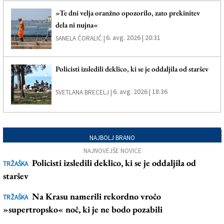
»Te dni velja oranžno opozorilo, zato prekinitev
dela ni nujna«
6. avg. 2026 | 20:31
SANELA ČORALIČ |
Policisti izsledili deklico, ki se je oddaljila od staršev
6. avg. 2026 | 18:36
SVETLANA BRECELJ |
NAJBOLJ BRANO
NAJNOVEJŠE NOVICE
Policisti izsledili deklico, ki se je oddaljila od
TRŽAŠKA
staršev
Na Krasu namerili rekordno vročo
TRŽAŠKA
»supertropsko« noč, ki je ne bodo pozabili