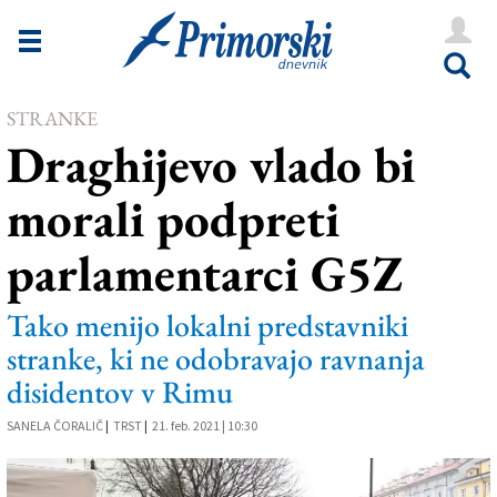
Novice
Tržaška
STRANKE
Goriška
Draghijevo vlado bi
Kultura
morali podpreti
Šport
parlamentarci G5Z
Še
Vreme
Tako menijo lokalni predstavniki
stranke, ki ne odobravajo ravnanja
V Kioskih
disidentov v Rimu
SANELA ČORALIČ
|
TRST
|
21. feb. 2021 | 10:30
Uredništvo
Oglasi