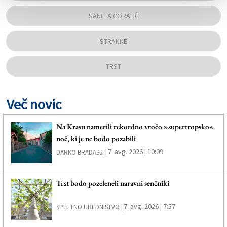
SANELA ČORALIČ
STRANKE
TRST
Več novic
Na Krasu namerili rekordno vročo »supertropsko«
noč, ki je ne bodo pozabili
7. avg. 2026 | 10:09
DARKO BRADASSI |
Trst bodo pozeleneli naravni senčniki
7. avg. 2026 | 7:57
SPLETNO UREDNIŠTVO |