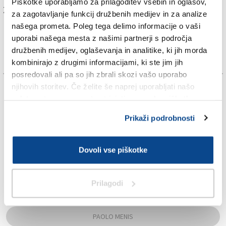
Piškotke uporabljamo za prilagoditev vsebin in oglasov,
Za branje in pisanje komentarjev
je potrebna prijava
za zagotavljanje funkcij družbenih medijev in za analize
našega prometa. Poleg tega delimo informacije o vaši
uporabi našega mesta z našimi partnerji s področja
družbenih medijev, oglaševanja in analitike, ki jih morda
kombinirajo z drugimi informacijami, ki ste jim jih
posredovali ali pa so jih zbrali skozi vašo uporabo
njihovih storitev. Če želite še naprej uporabljati našo
TAGS:
spletno stran, se morate strinjati z uporabo piškotkov.
ANDREA USSAI
Prikaži podrobnosti
ELENA DANIELIS
Dovoli vse piškotke
ITALIJANSKA VLADA
Prilagodi
LORENZO CELIC
PAOLO MENIS