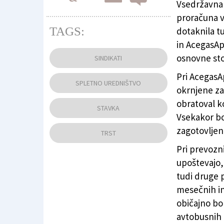
Vsedržavna s
proračuna v
TAGS:
dotaknila tu
in AcegasAp
Sindikat CGIL je za jutri oklical vsedržavno s
osnovne sto
SINDIKATI
Pri AcegasA
SPLETNO UREDNIŠTVO
okrnjene za 
obratoval ko
STAVKA
Vsekakor bo
zagotovljen
TRST
Pri prevozni
upoštevajo,
tudi druge p
mesečnih in 
običajno bo
avtobusnih 