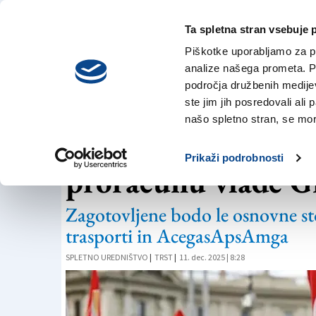
Ta spletna stran vsebuje 
VREME
sobota,
DANES
Piškotke uporabljamo za pr
8. avgusta 2026
analize našega prometa. Po
področja družbenih medijev,
ste jim jih posredovali ali 
STAVKA
našo spletno stran, se mora
Jutri vsedržavna s
Prikaži podrobnosti
proračunu vlade G
Zagotovljene bodo le osnovne sto
trasporti in AcegasApsAmga
SPLETNO UREDNIŠTVO
|
TRST
|
11. dec. 2025 | 8:28