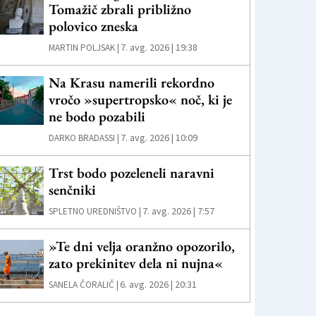
Tomažič zbrali približno
polovico zneska
7. avg. 2026 | 19:38
MARTIN POLJSAK |
Na Krasu namerili rekordno
vročo »supertropsko« noč, ki je
ne bodo pozabili
7. avg. 2026 | 10:09
DARKO BRADASSI |
Trst bodo pozeleneli naravni
senčniki
7. avg. 2026 | 7:57
SPLETNO UREDNIŠTVO |
»Te dni velja oranžno opozorilo,
zato prekinitev dela ni nujna«
6. avg. 2026 | 20:31
SANELA ČORALIČ |