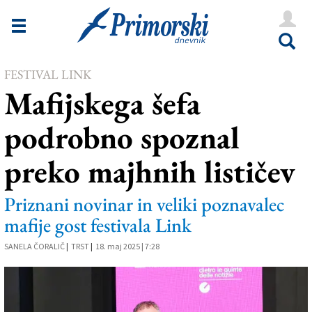
Novice
Tržaška
FESTIVAL LINK
Goriška
Mafijskega šefa
Kultura
podrobno spoznal
Šport
preko majhnih lističev
Še
Vreme
Priznani novinar in veliki poznavalec
mafije gost festivala Link
V Kioskih
SANELA ČORALIČ
|
TRST
|
18. maj 2025 | 7:28
Uredništvo
Oglasi