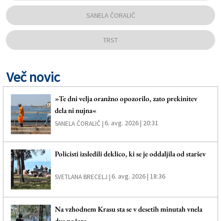
SANELA ČORALIČ
TRST
Več novic
»Te dni velja oranžno opozorilo, zato prekinitev
dela ni nujna«
6. avg. 2026 | 20:31
SANELA ČORALIČ |
Policisti izsledili deklico, ki se je oddaljila od staršev
6. avg. 2026 | 18:36
SVETLANA BRECELJ |
Na vzhodnem Krasu sta se v desetih minutah vnela
dva požara