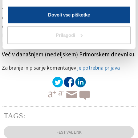
ženskah, ki so ga spremljale v njegovem življenju.
Dovoli vse piškotke
Gost festivala je spomnil, da zapiski zajemajo 13-letno
obdobje, ti pa so po njegovem jasen poskus
manipulacije, v sklopu katere je želel mafijski šef s
Prilagodi
pisano besedo ponarejati resnico.
Več v današnjem (nedeljskem) Primorskem dnevniku.
Za branje in pisanje komentarjev
je potrebna prijava
TAGS:
FESTIVAL LINK