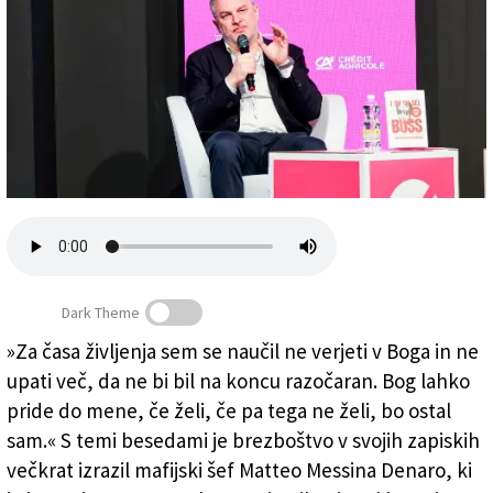
Založnik
Zadruga PD
Naročnine
Dark Theme
»Za časa življenja sem se naučil ne verjeti v Boga in ne
Novinarja Liria Abbateja morajo zaradi pisanja o mafiji
upati več, da ne bi bil na koncu razočaran. Bog lahko
varovati (LUCA TEDESCHI/FOTODAMJ@N)
pride do mene, če želi, če pa tega ne želi, bo ostal
sam.« S temi besedami je brezboštvo v svojih zapiskih
večkrat izrazil mafijski šef Matteo Messina Denaro, ki