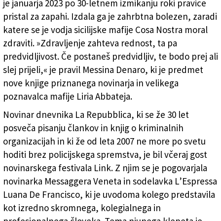
je januarja 2023 po 30-letnem izmikanju roki pravice
pristal za zapahi. Izdala ga je zahrbtna bolezen, zaradi
katere se je vodja sicilijske mafije Cosa Nostra moral
zdraviti. »Zdravljenje zahteva rednost, ta pa
predvidljivost. Če postaneš predvidljiv, te bodo prej ali
slej prijeli,« je pravil Messina Denaro, ki je predmet
nove knjige priznanega novinarja in velikega
poznavalca mafije Liria Abbateja.
Novinar dnevnika La Repubblica, ki se že 30 let
posveča pisanju člankov in knjig o kriminalnih
organizacijah in ki že od leta 2007 ne more po svetu
hoditi brez policijskega spremstva, je bil včeraj gost
novinarskega festivala Link. Z njim se je pogovarjala
novinarka Messaggera Veneta in sodelavka L’Espressa
Luana De Francisco, ki je uvodoma kolego predstavila
kot izredno skromnega, kolegialnega in