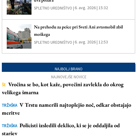
6. avg. 2026 | 15:32
SPLETNO UREDNIŠTVO |
Na prehodu za pešce pri Sveti Ani avtomobil zbil
moškega
6. avg. 2026 | 12:53
SPLETNO UREDNIŠTVO |
NAJBOLJ BRANO
NAJNOVEJŠE NOVICE
Vročina se bo, kot kaže, povečini zavlekla do okrog
ŠE
velikega šmarna
V Trstu namerili najtoplejšo noč, odkar obstajajo
TRŽAŠKA
meritve
Policisti izsledili deklico, ki se je oddaljila od
TRŽAŠKA
staršev