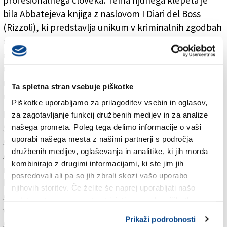
profesionalnega človeka. Tema njunega klepeta je
bila Abbatejeva knjiga z naslovom I Diari del Boss
(Rizzoli), ki predstavlja unikum v kriminalnih zgodbah
o mafijcih, saj ta v fokus postavlja intimno plat
človeka, ki je bil do prijetja pred dvema letoma kar tri
desetletja številka ena na italijanskem seznamu
najbolj iskanih kriminalcev, pri čemer je bila njegova
Ta spletna stran vsebuje piškotke
edina znana fotografija z začetka devetdesetih let.
Piškotke uporabljamo za prilagoditev vsebin in oglasov,
In kako je lahko naslednik velikih šefov Cose Nostre,
za zagotavljanje funkcij družbenih medijev in za analize
našega prometa. Poleg tega delimo informacije o vaši
Salvatoreja »Tota« Riine in Bernarda Provenzana, ki
uporabi našega mesta z našimi partnerji s področja
sta umrla v zaporu v letih 2016 in 2017, sploh intimen.
družbenih medijev, oglaševanja in analitike, ki jih morda
Avtor knjige je intimnost zadnjega botra sicilijanske
kombinirajo z drugimi informacijami, ki ste jim jih
mafije, ki so ga poznali tudi pod vzdevkom Diabolik, in
posredovali ali pa so jih zbrali skozi vašo uporabo
ki je podlegel devet mesecev po aretaciji, podrobno
njihovih storitev. Če želite še naprej uporabljati našo
spoznal preko majhnih lističev, na katere je »boss« z
spletno stran, se morate strinjati z uporabo piškotkov.
velikimi tiskanimi črkami, v skoraj manično urejenem
Prikaži podrobnosti
slogu, zapisoval svoje misli, spomine in zapiske o