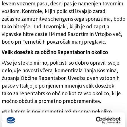
levem voznem pasu, desni pas je namenjen tovornim
vozilom. Kontrole, ki jih policisti izvajajo zaradi
začasne zamrznitve schengenskega sporazuma, bodo
tako hitrejše. Tudi tovornjaki, ki jih je od zaprtja
vipavske hitre ceste H4 med Razdrtim in Vrtojbo več,
bodo pri Fernetičih povzročali manj preglavic.
Velik dosežek za občino Repentabor in okolico
»Vse je steklo mirno, policisti so dobro opravili svoje
delo,« je novosti včeraj komentirala Tanja Kosmina,
županja Občine Repentabor. Uvedba dveh vstopnih
pasov v Italijo je po njenem mnenju velik dosežek
tako za repentabrsko občino kot za vso okolico, ki je
močno občutila prometno preobremenitev.
»Nekatere je nov prometni režim sprva nekoliko
zmedel,« je še dejala županja. »Policisti bodo ob domu
za ostarele postavili dodatno signalizacijo, tudi