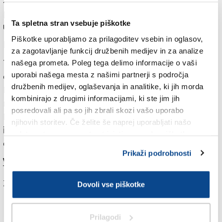
podjetje ANAS pa bo poskrbelo za table, ki bodo
Ta spletna stran vsebuje piškotke
usmerjale voznike.«
Piškotke uporabljamo za prilagoditev vsebin in oglasov,
Kako po novem
za zagotavljanje funkcij družbenih medijev in za analize
Tovornjaki po novem na italijansko avtocestno
našega prometa. Poleg tega delimo informacije o vaši
uporabi našega mesta z našimi partnerji s področja
omrežje pridejo po običajnem priključku pri
družbenih medijev, oglaševanja in analitike, ki jih morda
Fernetičih. Avtomobili in avtobusi pa morajo
kombinirajo z drugimi informacijami, ki ste jim jih
nadaljevati pot po Fernetičih do odcepa za terminal
posredovali ali pa so jih zbrali skozi vašo uporabo
Interporto, tam zavijejo na območje tovorne ploščadi
njihovih storitev. Če želite še naprej uporabljati našo
in se po na novo asfaltirani cesti vrnejo na avtocestno
spletno stran, se morate strinjati z uporabo piškotkov.
omrežje.
Prikaži podrobnosti
Več v današnjem (torkovem) Primorskem dnevniku
Za branje in pisanje komentarjev
je potrebna prijava
Dovoli vse piškotke
Prilagodi