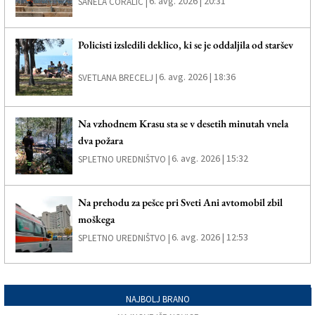
6. avg. 2026 | 20:31
SANELA ČORALIČ |
Policisti izsledili deklico, ki se je oddaljila od staršev
6. avg. 2026 | 18:36
SVETLANA BRECELJ |
Na vzhodnem Krasu sta se v desetih minutah vnela
dva požara
6. avg. 2026 | 15:32
SPLETNO UREDNIŠTVO |
Na prehodu za pešce pri Sveti Ani avtomobil zbil
moškega
6. avg. 2026 | 12:53
SPLETNO UREDNIŠTVO |
NAJBOLJ BRANO