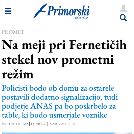
Novice
Tržaška
PROMET
Goriška
Na meji pri Fernetičih
Kultura
stekel nov prometni
Šport
režim
Še
Vreme
Policisti bodo ob domu za ostarele
postavili dodatno signalizacijo, tudi
V Kioskih
podjetje ANAS pa bo poskrbelo za
table, ki bodo usmerjale voznike
Uredništvo
MARTIN POLJSAK
|
FERNETIČI
|
7. okt. 2025 | 11:00
Oglasi