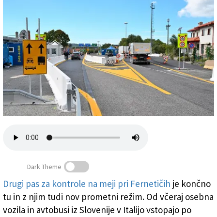
Založnik
Zadruga PD
Naročnine
Dark Theme
Nov prometni režim na mejnem prehodu pri Fernetičih,
avtomobili in avtobusi vstopajo po levem voznem pasu,
Drugi pas za kontrole na meji pri Fernetičih
je končno
desni pas pa je namenjen tovornim vozilom
tu in z njim tudi nov prometni režim. Od včeraj osebna
(FOTODAMJ@N)
vozila in avtobusi iz Slovenije v Italijo vstopajo po