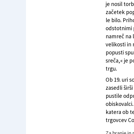
je nosil tor
začetek pop
le bilo. Pri
odstotnimi p
namreč na l
velikosti i
popusti spus
sreča,« je 
trgu.
Ob 19. uri s
zasedli širš
pustile odp
obiskovalci.
katera ob te
trgovcev C
Za branje in