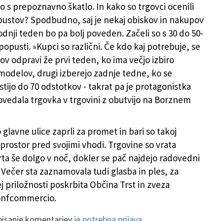
bo s prepoznavno škatlo. In kako so trgovci ocenili
ustov? Spodbudno, saj je nekaj obiskov in nakupov
hodnji teden bo pa bolj poveden. Začeli so s 30 do 50-
opusti. »Kupci so različni. Če kdo kaj potrebuje, se
ov odpravi že prvi teden, ko ima večjo izbiro
n modelov, drugi izberejo zadnje tedne, ko se
tijo do 70 odstotkov - takrat pa je protagonistka
povedala trgovka v trgovini z obutvijo na Borznem
o glavne ulice zaprli za promet in bari so takoj
i prostor pred svojimi vhodi. Trgovine so vrata
rta še dolgo v noč, dokler se pač najdejo radovedni
 Večer sta zaznamovala tudi glasba in ples, za
j priložnosti poskrbita Občina Trst in zveza
onfcommercio.
 pisanje komentarjev
je potrebna prijava