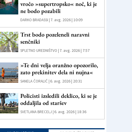
vročo »supertropsko« noč, ki je
ne bodo pozabili
7. avg. 2026 | 10:09
DARKO BRADASSI |
Trst bodo pozeleneli naravni
senčniki
7. avg. 2026 | 7:57
SPLETNO UREDNIŠTVO |
»Te dni velja oranžno opozorilo,
zato prekinitev dela ni nujna«
6. avg. 2026 | 20:31
SANELA ČORALIČ |
Policisti izsledili deklico, ki se je
oddaljila od staršev
6. avg. 2026 | 18:36
SVETLANA BRECELJ |