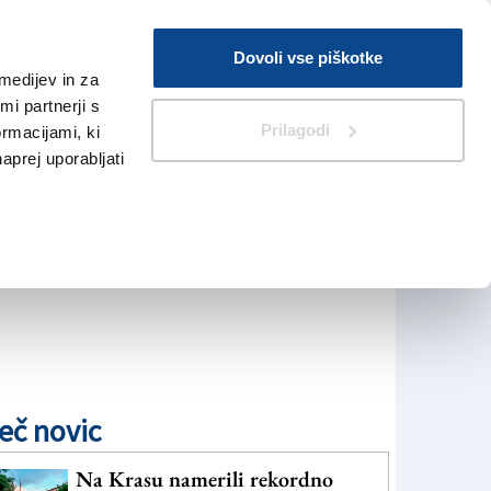
Prijava
Dovoli vse piškotke
medijev in za
Iskanje
V Kioskih
i partnerji s
Prilagodi
ormacijami, ki
naprej uporabljati
eč novic
Na Krasu namerili rekordno