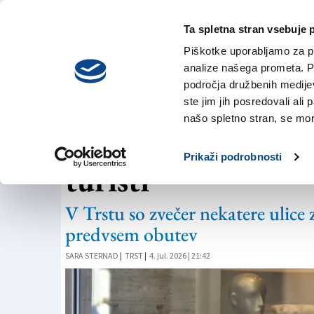
Ta spletna stran vsebuje 
VREME
petek,
DANES
Piškotke uporabljamo za pr
7. avgusta 2026
analize našega prometa. Po
področja družbenih medijev,
ste jim jih posredovali ali 
NOČ RAZPRODAJ
našo spletno stran, se mora
Ob začetku razprod
Prikaži podrobnosti
turisti
V Trstu so zvečer nekatere ulice 
predvsem obutev
SARA STERNAD
|
TRST
|
4. jul. 2026 | 21:42