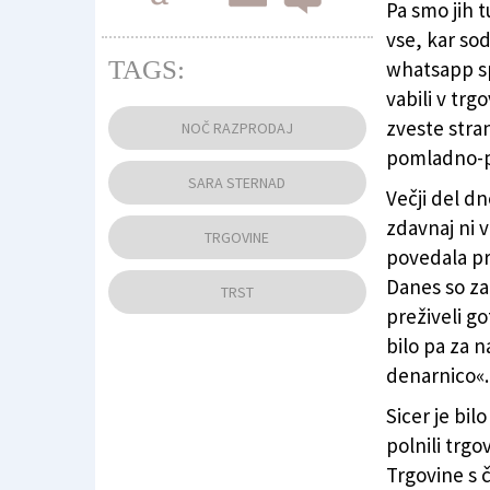
Pa smo jih 
vse, kar so
TAGS:
whatsapp sp
vabili v tr
Nekateri izkoristijo prvi teden popustov, drug
zveste stra
NOČ RAZPRODAJ
pomladno-p
SARA STERNAD
Večji del d
zdavnaj ni 
TRGOVINE
povedala pr
Danes so za
TRST
preživeli go
bilo pa za n
denarnico«.
Sicer je bi
polnili trgo
Trgovine s č