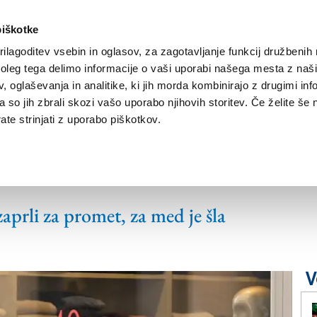
piškotke
ilagoditev vsebin in oglasov, za zagotavljanje funkcij družbenih 
leg tega delimo informacije o vaši uporabi našega mesta z našim
NOVICE
TRŽAŠKA
GORIŠKA
KULTURA
ŠPORT
ŠE
 oglaševanja in analitike, ki jih morda kombinirajo z drugimi inf
pa so jih zbrali skozi vašo uporabo njihovih storitev. Če želite še 
te strinjati z uporabo piškotkov.
aj kupovali zlasti
zaprli za promet, za med je šla
V