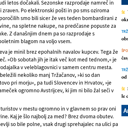
tudi letos dočakali. Sezonske razprodaje namreč in
di zraven. Po elektronski pošti in po sms oziroma
ŠE
oročilih smo bili sicer že ves teden bombardirani z
ok
govine, na spletne nakupe, na predčasne popuste za
i čakajo dlje
(
Fotodamj@n
)
TRŽ
nke. Z današnjim dnem pa so razprodaje s
obs
oletnim blagom na voljo vsem.
neva je minil brez epohalnih navalov kupcev. Tega že
ŠP
ča
več. »Ob sobotah jih je itak več kot med tednom,« je
odajalka v veleblagovnici v samem centru mesta.
TRŽ
beležili nekoliko manj Tržačanov, »ki so dan
od 
tovo pri morju«, pa tudi Slovencev in Hrvatov, »je
ŠE
ameček ogromno Avstrijcev, ki jim ni bilo žal seči v
le
lo turistov v mestu ogromno in v glavnem so prav oni
A
vine. Kaj je šlo najbolj za med? Brez dvoma obutev.
evlji so bile polne, vsak drugi sprehajalec na ulici pa