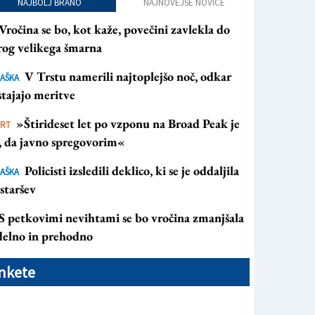
NAJBOLJ BRANO
NAJNOVEJŠE NOVICE
Vročina se bo, kot kaže, povečini zavlekla do
rog velikega šmarna
V Trstu namerili najtoplejšo noč, odkar
AŠKA
tajajo meritve
»Štirideset let po vzponu na Broad Peak je
ORT
s, da javno spregovorim«
Policisti izsledili deklico, ki se je oddaljila
AŠKA
staršev
S petkovimi nevihtami se bo vročina zmanjšala
 delno in prehodno
nkete