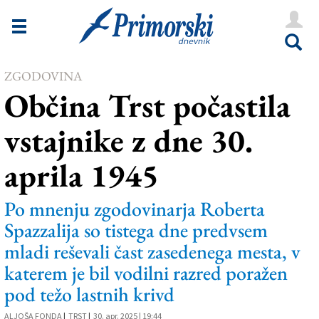
Novice
Tržaška
ZGODOVINA
Goriška
Občina Trst počastila
Kultura
vstajnike z dne 30.
Šport
aprila 1945
Še
Vreme
Po mnenju zgodovinarja Roberta
Spazzalija so tistega dne predvsem
V Kioskih
mladi reševali čast zasedenega mesta, v
katerem je bil vodilni razred poražen
Uredništvo
pod težo lastnih krivd
Oglasi
ALJOŠA FONDA
|
TRST
|
30. apr. 2025 | 19:44