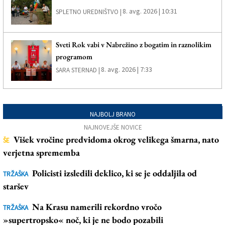
8. avg. 2026 | 10:31
SPLETNO UREDNIŠTVO |
Sveti Rok vabi v Nabrežino z bogatim in raznolikim
programom
8. avg. 2026 | 7:33
SARA STERNAD |
NAJBOLJ BRANO
NAJNOVEJŠE NOVICE
Višek vročine predvidoma okrog velikega šmarna, nato
ŠE
verjetna sprememba
Policisti izsledili deklico, ki se je oddaljila od
TRŽAŠKA
staršev
Na Krasu namerili rekordno vročo
TRŽAŠKA
»supertropsko« noč, ki je ne bodo pozabili