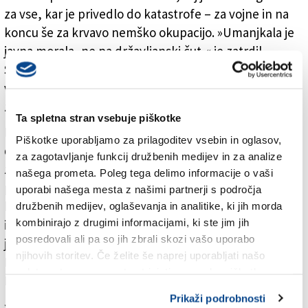
za vse, kar je privedlo do katastrofe – za vojne in na
koncu še za krvavo nemško okupacijo. »Umanjkala je
javna morala, ne pa državljanski čut,« je zatrdil
Spazzali in med drugim spomnil na vlogo krajevnih
verskih oblasti, ki so pod fašizmom najprej skušale
zaščititi Slovence, nato pa Jude.
Ta spletna stran vsebuje piškotke
Potreben je bil zasuk v drugo smer, ob izteku vojne je
Piškotke uporabljamo za prilagoditev vsebin in oglasov,
do tega prišlo, pa čeprav le delno, predvsem po
za zagotavljanje funkcij družbenih medijev in za analize
zaslugi mladih. Upor, ki je presenetil tako Nemce kot
našega prometa. Poleg tega delimo informacije o vaši
partizane, ni bil zelo uspešen, »brez njega pa ne bi
uporabi našega mesta z našimi partnerji s področja
bilo 12. junija 1945 (odhoda partizanov iz Trsta, op. ur.)
družbenih medijev, oglaševanja in analitike, ki jih morda
kombinirajo z drugimi informacijami, ki ste jim jih
in niti 5. oktobra 1954 (londonskega memoranduma),
posredovali ali pa so jih zbrali skozi vašo uporabo
je prepričan Spazzali. Izpostavil je vlogo Edoarda
njihovih storitev. Če želite še naprej uporabljati našo
Marzarija, Antonia Fonde Savia in poznejšega župana
spletno stran, se morate strinjati z uporabo piškotkov.
Marcella Spaccinija.
Prikaži podrobnosti
»Protagonistov tistega dne ni več. Dolga desetletja jih