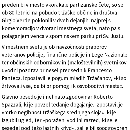
(FotoDamj@n)
preden bi v mesto vkorakale partizanske čete, so se
ob 80-letnici na pobudo tržaške občine in društva
Girgio Verde poklonili v dveh dejanjih: najprej s
komemoracijo v dvorani mestnega sveta, nato pa s
polaganjem venca v spominskem parku pri Sv. Justu.
V mestnem svetu je ob navzočnosti praporov
veteranov policije, finančne policije in Lege Nazionale
ter občinskih odbornikov in (maloštevilnih) svetnikov
uvodni pozdrav prinesel predsednik Francesco
Panteca. Izpostavil je pogum mladih Tržačanov, »ki so
žrtvovali vse, da bi pripomogli k osvoboditvi mesta«.
Glavno besedo je imel nato zgodovinar Roberto
Spazzali, ki je povzel tedanje dogajanje. Izpostavil je
»mrko negibnost tržaškega srednjega sloja«, ki je
izgubil ugled, ter »poraženi vodilni razred, ki se je
sesedel pod težo lastnih krivd«, saj je bil soodgovoren