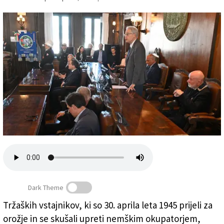
Založnik
Zadruga PD
Naročnine
Dark Theme
Tržaških vstajnikov, ki so 30. aprila leta 1945 prijeli za
Govor Roberta Spazzalija v mestnem svetu
orožje in se skušali upreti nemškim okupatorjem,