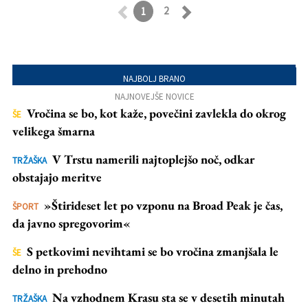
2
1
Retroceder
Avanzar
NAJBOLJ BRANO
NAJNOVEJŠE NOVICE
Vročina se bo, kot kaže, povečini zavlekla do okrog
ŠE
velikega šmarna
V Trstu namerili najtoplejšo noč, odkar
TRŽAŠKA
obstajajo meritve
»Štirideset let po vzponu na Broad Peak je čas,
ŠPORT
da javno spregovorim«
S petkovimi nevihtami se bo vročina zmanjšala le
ŠE
delno in prehodno
Na vzhodnem Krasu sta se v desetih minutah
TRŽAŠKA