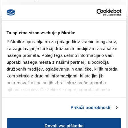
25. avg. 2025 | 10:18
DUŠAN KALC |
Ta spletna stran vsebuje piškotke
Piškotke uporabljamo za prilagoditev vsebin in oglasov,
za zagotavljanje funkcij družbenih medijev in za analize
našega prometa. Poleg tega delimo informacije o vaši
uporabi našega mesta z našimi partnerji s področja
družbenih medijev, oglaševanja in analitike, ki jih morda
kombinirajo z drugimi informacijami, ki ste jim jih
posredovali ali pa so jih zbrali skozi vašo uporabo
njihovih storitev. Če želite še naprej uporabljati našo
GORIŠKA
spletno stran, se morate strinjati z uporabo piškotkov.
Nekdanji bunker v Dolini Korna
Prikaži podrobnosti
bodo uredili za obiskovalce
Dovoli vse piškotke