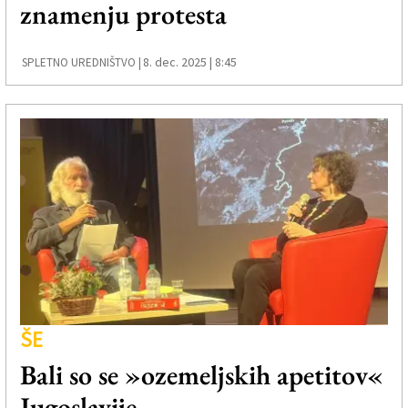
znamenju protesta
8. dec. 2025 | 8:45
SPLETNO UREDNIŠTVO |
ŠE
Bali so se »ozemeljskih apetitov«
Jugoslavije