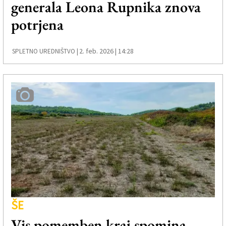
generala Leona Rupnika znova
Založnik
potrjena
Zadruga PD
Naročnine
2. feb. 2026 | 14:28
SPLETNO UREDNIŠTVO |
ŠE
Vis pomemben kraj spomina