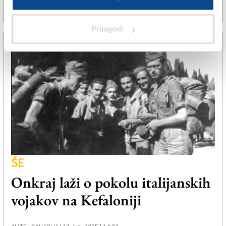
6. avg. 2025 | 6:25
PETRA CIGLIC |
Prilagodi
ŠE
Onkraj laži o pokolu italijanskih
vojakov na Kefaloniji