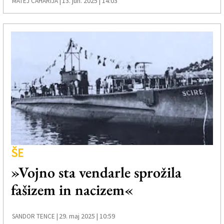
13. jun. 2025 | 14:03
MATEJ CAHARIJA |
ŠE
»Vojno sta vendarle sprožila
fašizem in nacizem«
29. maj 2025 | 10:59
SANDOR TENCE |