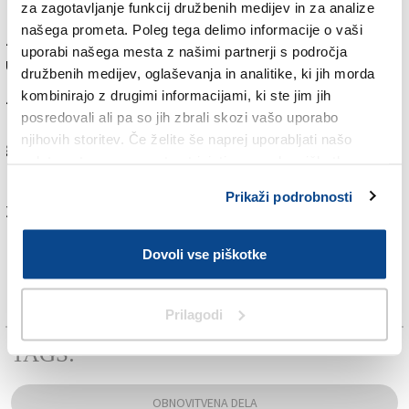
za zagotavljanje funkcij družbenih medijev in za analize
na konstrukcijah, medtem ko je ob visoki plimi za
našega prometa. Poleg tega delimo informacije o vaši
zahtevnejše posege potrebna pomoč posebej
uporabi našega mesta z našimi partnerji s področja
usposobljenih potapljačev.
družbenih medijev, oglaševanja in analitike, ki jih morda
kombinirajo z drugimi informacijami, ki ste jim jih
Zaradi teh okoliščin so najugodnejše razmere pogosto
posredovali ali pa so jih zbrali skozi vašo uporabo
ponoči in v zgodnjih jutranjih urah, ko je morska
njihovih storitev. Če želite še naprej uporabljati našo
gladina najnižja. Organizacija gradbišča zato zahteva
spletno stran, se morate strinjati z uporabo piškotkov.
natančno načrtovanje in veliko prilagodljivosti.
Prikaži podrobnosti
Za branje in pisanje komentarjev
je potrebna prijava
Dovoli vse piškotke
Prilagodi
TAGS:
OBNOVITVENA DELA