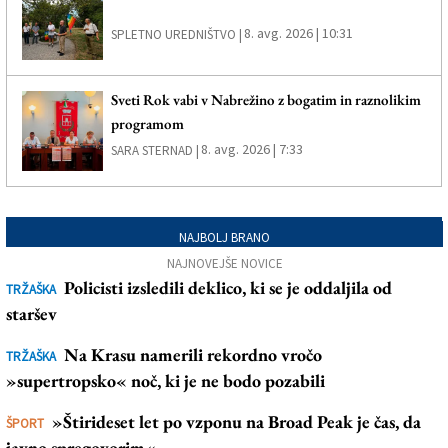
8. avg. 2026 | 10:31
SPLETNO UREDNIŠTVO |
Sveti Rok vabi v Nabrežino z bogatim in raznolikim
programom
8. avg. 2026 | 7:33
SARA STERNAD |
NAJBOLJ BRANO
NAJNOVEJŠE NOVICE
Policisti izsledili deklico, ki se je oddaljila od
TRŽAŠKA
staršev
Na Krasu namerili rekordno vročo
TRŽAŠKA
»supertropsko« noč, ki je ne bodo pozabili
»Štirideset let po vzponu na Broad Peak je čas, da
ŠPORT
javno spregovorim«