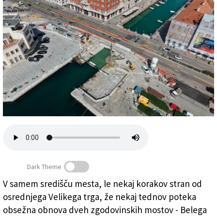
Založnik
Zadruga PD
Naročnine
Dark Theme
V samem središču mesta, le nekaj korakov stran od
Trenutno poteka obnova Belega mostu, dela na
osrednjega Velikega trga, že nekaj tednov poteka
Zelenem mostu bodo stekla jeseni (FOTODAMJ@N)
obsežna obnova dveh zgodovinskih mostov - Belega