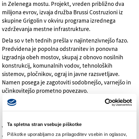
in Zelenega mostu. Projekt, vreden približno dva
milijona evrov, izvaja družba Brussi Costruzioni iz
skupine Grigolin v okviru programa izrednega
vzdrževanja mestne infrastrukture.
Dela so v teh tednih prešla v najintenzivnejšo fazo.
Predvidena je popolna odstranitev in ponovna
izgradnja obeh mostov, skupaj z obnovo nosilnih
konstrukcij, komunalnih vodov, tehnoloških
sistemov, pločnikov, ograj in javne razsvetljave.
Namen posega je zagotoviti sodobnejšo, varnejšo in
učinkovitejšo prometno povezavo.
Posebnost gradbišča je njegova tesna odvisnost od
morskega plimovanja. Nove temelje namreč gradijo
pod gladino morja, zato morajo izvajalci delo
Ta spletna stran vsebuje piškotke
vsakodnevno prilagajati ritmu plime in oseke. Med
Piškotke uporabljamo za prilagoditev vsebin in oglasov,
oseko lahko ekipe neposredno izvajajo gradbena dela