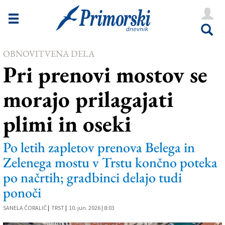
Novice
Tržaška
OBNOVITVENA DELA
Goriška
Pri prenovi mostov se
Kultura
morajo prilagajati
Šport
plimi in oseki
Še
Vreme
Po letih zapletov prenova Belega in
Zelenega mostu v Trstu končno poteka
V Kioskih
po načrtih; gradbinci delajo tudi
ponoči
Uredništvo
SANELA ČORALIČ
|
TRST
|
10. jun. 2026 | 8:03
Oglasi