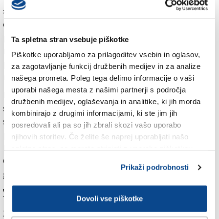
»končni cilj je mestni sistem, ki stremi po popolni
dekarbonizaciji.« Tonel je spomnila, da si za zeleni
prehod prizadeva marsikatera družba, na primer
Ta spletna stran vsebuje piškotke
mestni prevoznik Trieste Trasporti, ki je pravkar
Piškotke uporabljamo za prilagoditev vsebin in oglasov,
predal namenu svoj prvi večji sistem samostojnega
za zagotavljanje funkcij družbenih medijev in za analize
napajanja električnih avtobusov.
našega prometa. Poleg tega delimo informacije o vaši
uporabi našega mesta z našimi partnerji s področja
Da je konzorcij Coselag pridobil novo orodje, ki bo kot
družbenih medijev, oglaševanja in analitike, ki jih morda
strokovna podlaga pripomoglo k oblikovanju novih
kombinirajo z drugimi informacijami, ki ste jim jih
strateških načrtov in energetskega razvoja, je
posredovali ali pa so jih zbrali skozi vašo uporabo
prepričana njegova predsednica Sandra Primiceri.
njihovih storitev. Če želite še naprej uporabljati našo
Prav tako navezani na okoljsko zdravje so pri Fundaciji
spletno stran, se morate strinjati z uporabo piškotkov.
CRTrieste, ki podpira projekt. Včeraj jo je zastopal
Prikaži podrobnosti
generalni sekretar Paolo Santangelo.
Več v današnjem (sredinem) Primorskem dnevniku.
Dovoli vse piškotke
Za branje in pisanje komentarjev
je potrebna prijava