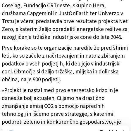
Projekt so včeraj predstavili v Mestni hiši (OBČINA
Coselag, Fundacijo CRTrieste, skupino Hera,
TRST)
družbama Capgemini in JustOnEarth ter Univerzo v
Trstu je včeraj predstavila prve rezultate projekta Net
Zero, s katerim želijo opredeliti energetske rešitve za
razogljičenje tržaške industrijske cone do leta 2045.
Prve korake so te organizacije naredile že pred štirimi
leti, ko so začele z načrtovanjem in nato z zbiranjem
podatkov o vseh podjetjih, ki delujejo v industrijski
coni. Območje si delijo tržaška, miljska in dolinska
občina, na je 900 podjetij.
»Projekt je nastal med prvo energetsko krizo in je
danes še bolj aktualen. Ciljamo na drastično
zmanjšanje emisij CO2 s pomočjo naprednih
tehnologij in iščemo prave strategije, s katerimi
podpreti zeleno in konkurenčno gospodarstvo,» je
včeraj povedala tržaška podžupanja Serena Tonel,