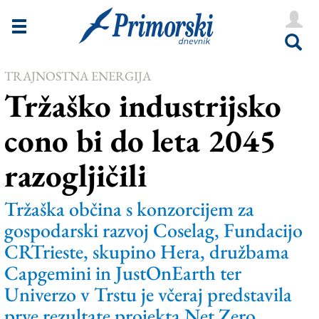
Novice
Tržaška
TRAJNOSTNA ENERGIJA
Goriška
Tržaško industrijsko
Kultura
cono bi do leta 2045
Šport
razogljičili
Še
Vreme
Tržaška občina s konzorcijem za
gospodarski razvoj Coselag, Fundacijo
V Kioskih
CRTrieste, skupino Hera, družbama
Capgemini in JustOnEarth ter
Uredništvo
Univerzo v Trstu je včeraj predstavila
prve rezultate projekta Net Zero
Oglasi