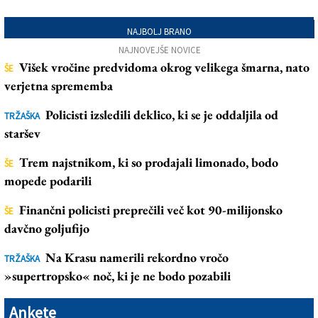
NAJBOLJ BRANO
NAJNOVEJŠE NOVICE
Višek vročine predvidoma okrog velikega šmarna, nato
ŠE
verjetna sprememba
Policisti izsledili deklico, ki se je oddaljila od
TRŽAŠKA
staršev
Trem najstnikom, ki so prodajali limonado, bodo
ŠE
mopede podarili
Finančni policisti preprečili več kot 90-milijonsko
ŠE
davčno goljufijo
Na Krasu namerili rekordno vročo
TRŽAŠKA
»supertropsko« noč, ki je ne bodo pozabili
Ankete