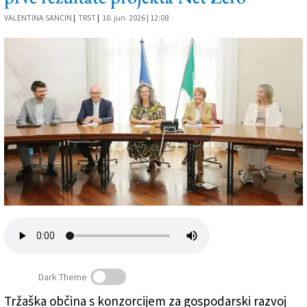
Založnik
VALENTINA SANCIN
|
TRST
|
10. jun. 2026 | 12:08
Zadruga PD
Naročnine
Dark Theme
Tržaška občina s konzorcijem za gospodarski razvoj