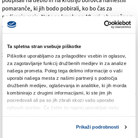
pomaranče, ki jih bodo pobirali, ko bo čas za
podiranje maja. Nato so kmalu po 19. uri, ob sončnem
zahodu, z vrvmi poskrbeli za čaroben trenutek, ko se
maj vzravna in – z rdečo prvomajsko zastavo na vrhu –
postavi v središče vaškega dogajanja.
Ta spletna stran vsebuje piškotke
Za branje in pisanje komentarjev
je potrebna prijava
Piškotke uporabljamo za prilagoditev vsebin in oglasov,
za zagotavljanje funkcij družbenih medijev in za analize
našega prometa. Poleg tega delimo informacije o vaši
uporabi našega mesta z našimi partnerji s področja
družbenih medijev, oglaševanja in analitike, ki jih morda
kombinirajo z drugimi informacijami, ki ste jim jih
posredovali ali pa so jih zbrali skozi vašo uporabo
TAGS:
njihovih storitev. Če želite še naprej uporabljati našo
spletno stran, se morate strinjati z uporabo piškotkov.
MAJI
Prikaži podrobnosti
PREBENEG