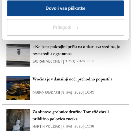
Dovoli vse piškotke
SPLETNO UREDNIŠTVO
Prilagodi
Več novic
»Ko je na pokrajini prišla na oblast leva sredina, je
res naredila ogromno«
9. avg. 2026 | 8:08
JADRAN VECCHIET |
Vročina je v današnji noči prehodno popustila
8. avg. 2026 | 10:49
DARKO BRADASSI |
Za obnovo grobnice družine Tomažič zbrali
približno polovico zneska
7. avg. 2026 | 19:38
MARTIN POLJSAK |