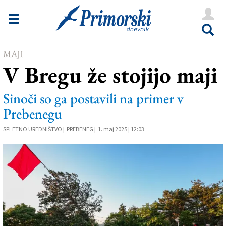
Novice
Tržaška
MAJI
Goriška
V Bregu že stojijo maji
Kultura
Sinoči so ga postavili na primer v
Šport
Prebenegu
Še
SPLETNO UREDNIŠTVO
|
PREBENEG
|
1. maj 2025 | 12:03
Vreme
V Kioskih
Uredništvo
Oglasi