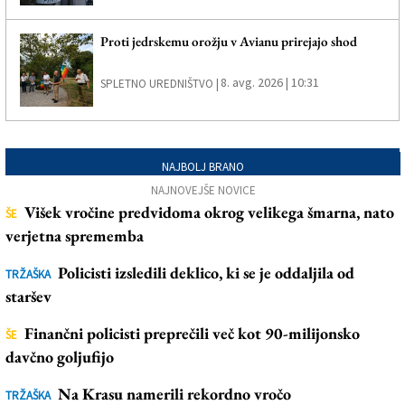
Proti jedrskemu orožju v Avianu prirejajo shod
8. avg. 2026 | 10:31
SPLETNO UREDNIŠTVO |
NAJBOLJ BRANO
NAJNOVEJŠE NOVICE
Višek vročine predvidoma okrog velikega šmarna, nato
ŠE
verjetna sprememba
Policisti izsledili deklico, ki se je oddaljila od
TRŽAŠKA
staršev
Finančni policisti preprečili več kot 90-milijonsko
ŠE
davčno goljufijo
Na Krasu namerili rekordno vročo
TRŽAŠKA