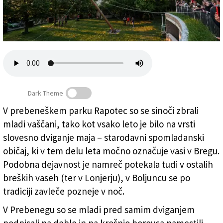
Založnik
Zadruga PD
Naročnine
Dark Theme
V prebeneškem parku Rapotec so se sinoči zbrali
mladi vaščani, tako kot vsako leto je bilo na vrsti
Dviganje maja v Prebenegu (TEDESCHI/FOTODAMJ@N)
slovesno dviganje maja – starodavni spomladanski
običaj, ki v tem delu leta močno označuje vasi v Bregu.
Podobna dejavnost je namreč potekala tudi v ostalih
breških vaseh (ter v Lonjerju), v Boljuncu se po
tradiciji zavleče pozneje v noč.
V Prebenegu so se mladi pred samim dviganjem
podpisali na deblo in na krošnjo borovca namestili