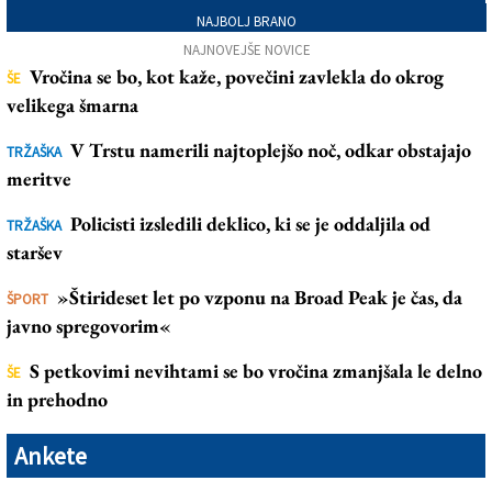
NAJBOLJ BRANO
NAJNOVEJŠE NOVICE
Vročina se bo, kot kaže, povečini zavlekla do okrog
ŠE
velikega šmarna
V Trstu namerili najtoplejšo noč, odkar obstajajo
TRŽAŠKA
meritve
Policisti izsledili deklico, ki se je oddaljila od
TRŽAŠKA
staršev
»Štirideset let po vzponu na Broad Peak je čas, da
ŠPORT
javno spregovorim«
S petkovimi nevihtami se bo vročina zmanjšala le delno
ŠE
in prehodno
Ankete