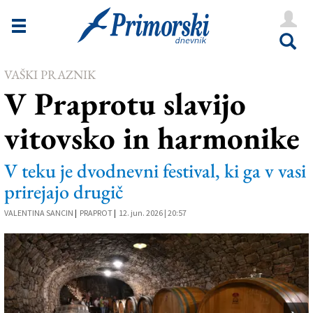
Novice
Tržaška
VAŠKI PRAZNIK
Goriška
V Praprotu slavijo
Kultura
vitovsko in harmonike
Šport
Še
V teku je dvodnevni festival, ki ga v vasi
prirejajo drugič
Vreme
VALENTINA SANCIN
|
PRAPROT
|
12. jun. 2026 | 20:57
V Kioskih
Uredništvo
Oglasi