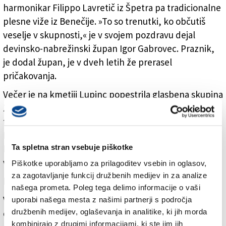
harmonikar Filippo Lavretič iz Špetra pa tradicionalne
plesne viže iz Benečije. »To so trenutki, ko občutiš
veselje v skupnosti,« je v svojem pozdravu dejal
devinsko-nabrežinski župan Igor Gabrovec. Praznik,
je dodal župan, je v dveh letih že prerasel
pričakovanja.
Večer je na kmetiji Lupinc popestrila glasbena skupina
Zingelci s plesnimi melodijami iz kraške in istrske
tradicije. Nato pa se je dogajanje preselilo na vrt
Rezidence Gruden, kjer se je predstavil furlanski
Ta spletna stran vsebuje piškotke
harmonikarski orkester Ensemble Flocco Fiori, ki ga
vodi Massimo Pividori.
Piškotke uporabljamo za prilagoditev vsebin in oglasov,
za zagotavljanje funkcij družbenih medijev in za analize
Med glasbo in peko
našega prometa. Poleg tega delimo informacije o vaši
V soboto bo poleg odprtih osmic mogoče ponovno
uporabi našega mesta z našimi partnerji s področja
družbenih medijev, oglaševanja in analitike, ki jih morda
obiskati kleti Zidarich in Skerk (po predhodni
kombinirajo z drugimi informacijami, ki ste jim jih