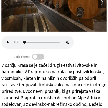
Založnik
Zadruga PD
Naročnine
Dark Theme
V osrčju Krasa se je začel drugi Festival vitovske in
Festival je tudi priložnost za ogled praprovskih vinskih
harmonike. V Praprotu so na »placu« postavili kioske,
kleti (FotoDamj@n)
v osmicah, kleteh in na hišnih dvoriščih pa odprli
razstave ter povabili obiskovalce na koncerte in druge
prireditve. Dvodnevni praznik, ki ga prirejata Vaška
skupnost Praprot in društvo Accordion Alpe Adria v
sodelovanju z devinsko-nabrežinsko občino, Deželo