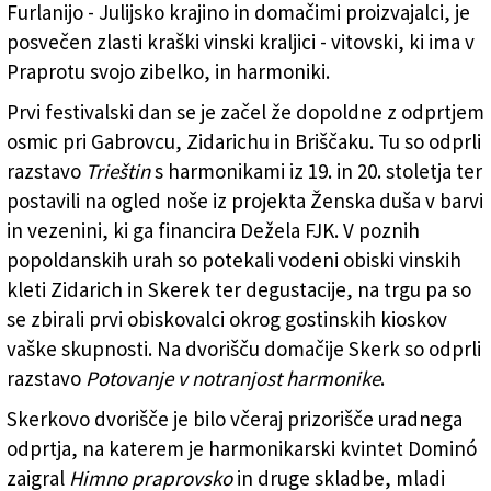
Furlanijo - Julijsko krajino in domačimi proizvajalci, je
posvečen zlasti kraški vinski kraljici - vitovski, ki ima v
Praprotu svojo zibelko, in harmoniki.
Prvi festivalski dan se je začel že dopoldne z odprtjem
osmic pri Gabrovcu, Zidarichu in Briščaku. Tu so odprli
razstavo
Trieštin
s harmonikami iz 19. in 20. stoletja ter
postavili na ogled noše iz projekta Ženska duša v barvi
in vezenini, ki ga financira Dežela FJK. V poznih
popoldanskih urah so potekali vodeni obiski vinskih
kleti Zidarich in Skerek ter degustacije, na trgu pa so
se zbirali prvi obiskovalci okrog gostinskih kioskov
vaške skupnosti. Na dvorišču domačije Skerk so odprli
razstavo
Potovanje v notranjost harmonike
.
Skerkovo dvorišče je bilo včeraj prizorišče uradnega
odprtja, na katerem je harmonikarski kvintet Dominó
zaigral
Himno praprovsko
in druge skladbe, mladi