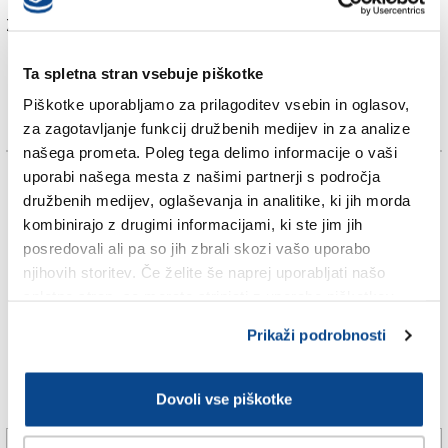
Za branje in pisanje komentarjev
je potrebna prijava
Ta spletna stran vsebuje piškotke
Piškotke uporabljamo za prilagoditev vsebin in oglasov,
za zagotavljanje funkcij družbenih medijev in za analize
našega prometa. Poleg tega delimo informacije o vaši
TAGS:
uporabi našega mesta z našimi partnerji s področja
družbenih medijev, oglaševanja in analitike, ki jih morda
kombinirajo z drugimi informacijami, ki ste jim jih
KRONIKA
posredovali ali pa so jih zbrali skozi vašo uporabo
njihovih storitev. Če želite še naprej uporabljati našo
SPLETNO UREDNIŠTVO
spletno stran, se morate strinjati z uporabo piškotkov.
TRST
Prikaži podrobnosti
Dovoli vse piškotke
Več novic