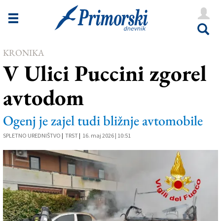
Novice
Tržaška
KRONIKA
Goriška
V Ulici Puccini zgorel
Kultura
avtodom
Šport
Še
Ogenj je zajel tudi bližnje avtomobile
SPLETNO UREDNIŠTVO
Vreme
|
TRST
|
16. maj 2026 | 10:51
V Kioskih
Uredništvo
Oglasi