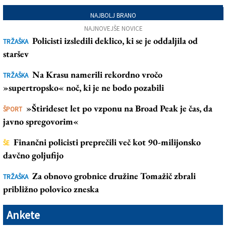
NAJBOLJ BRANO
NAJNOVEJŠE NOVICE
Policisti izsledili deklico, ki se je oddaljila od
TRŽAŠKA
staršev
Na Krasu namerili rekordno vročo
TRŽAŠKA
»supertropsko« noč, ki je ne bodo pozabili
»Štirideset let po vzponu na Broad Peak je čas, da
ŠPORT
javno spregovorim«
Finančni policisti preprečili več kot 90-milijonsko
ŠE
davčno goljufijo
Za obnovo grobnice družine Tomažič zbrali
TRŽAŠKA
približno polovico zneska
Ankete