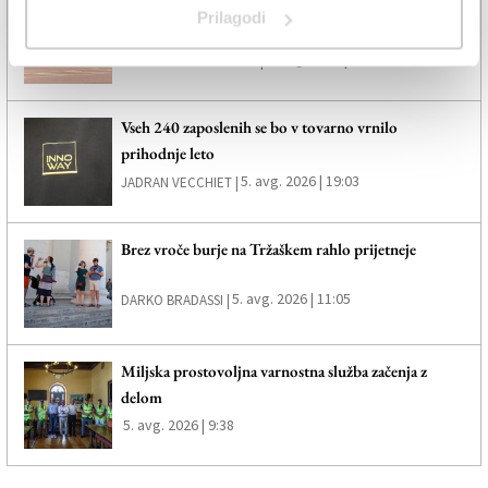
Na avtocestnem izvozu pri Trebčah zgorel avtomobil
Prilagodi
(VIDEO)
5. avg. 2026 | 19:44
SPLETNO UREDNIŠTVO |
Vseh 240 zaposlenih se bo v tovarno vrnilo
prihodnje leto
5. avg. 2026 | 19:03
JADRAN VECCHIET |
Brez vroče burje na Tržaškem rahlo prijetneje
5. avg. 2026 | 11:05
DARKO BRADASSI |
Miljska prostovoljna varnostna služba začenja z
delom
5. avg. 2026 | 9:38