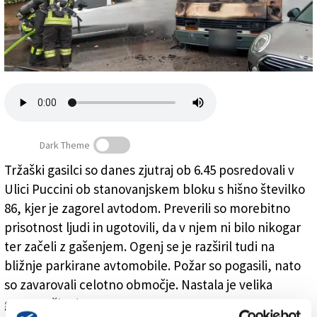
Založnik
Zadruga PD
Naročnine
Dark Theme
Tržaški gasilci so danes zjutraj ob 6.45 posredovali v
Ulici Puccini ob stanovanjskem bloku s hišno številko
Prizorišče požara (GASILCI)
86, kjer je zagorel avtodom. Preverili so morebitno
prisotnost ljudi in ugotovili, da v njem ni bilo nikogar
ter začeli z gašenjem. Ogenj se je razširil tudi na
bližnje parkirane avtomobile. Požar so pogasili, nato
so zavarovali celotno območje. Nastala je velika
gmotna škoda.