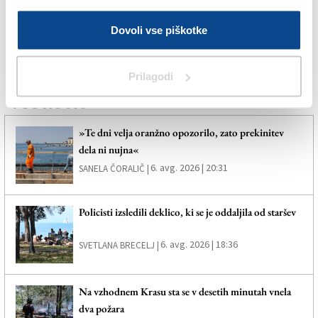
DEVINŠČINA
Dovoli vse piškotke
SPLETNO UREDNIŠTVO
Prilagodi
Več novic
»Te dni velja oranžno opozorilo, zato prekinitev
dela ni nujna«
6. avg. 2026 | 20:31
SANELA ČORALIČ |
Policisti izsledili deklico, ki se je oddaljila od staršev
6. avg. 2026 | 18:36
SVETLANA BRECELJ |
Na vzhodnem Krasu sta se v desetih minutah vnela
dva požara