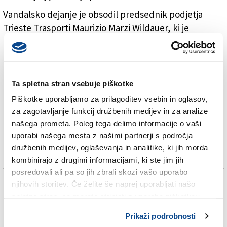
Vandalsko dejanje je obsodil predsednik podjetja
Trieste Trasporti Maurizio Marzi Wildauer, ki je
izpostavil, da so krivci s tem naredili škodo celi
skupnosti, saj so onesposobili vozila, namenjena
potnikom v lokalnem javnem prometu. Osebju
podjetja je izrazil solidarnost in zahvalo.
Ta spletna stran vsebuje piškotke
Piškotke uporabljamo za prilagoditev vsebin in oglasov,
Za branje in pisanje komentarjev
je potrebna prijava
za zagotavljanje funkcij družbenih medijev in za analize
našega prometa. Poleg tega delimo informacije o vaši
uporabi našega mesta z našimi partnerji s področja
družbenih medijev, oglaševanja in analitike, ki jih morda
kombinirajo z drugimi informacijami, ki ste jim jih
posredovali ali pa so jih zbrali skozi vašo uporabo
TAGS:
njihovih storitev. Če želite še naprej uporabljati našo
spletno stran, se morate strinjati z uporabo piškotkov.
ČRNA KRONIKA
Prikaži podrobnosti