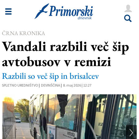
Novice
Tržaška
ČRNA KRONIKA
Goriška
Vandali razbili več šip
Kultura
avtobusov v remizi
Šport
Še
Razbili so več šip in brisalcev
SPLETNO UREDNIŠTVO
Vreme
|
DEVINŠČINA
|
8. maj 2026 | 12:27
V Kioskih
Uredništvo
Oglasi