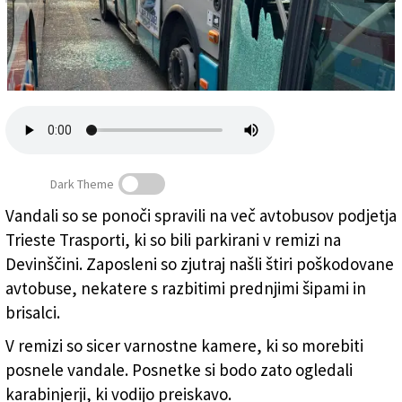
Založnik
Zadruga PD
Naročnine
Dark Theme
Vandali so se ponoči spravili na več avtobusov podjetja
Trieste Trasporti, ki so bili parkirani v remizi na
Poškodovani avtobus (TRIESTE PRIMA)
Devinščini. Zaposleni so zjutraj našli štiri poškodovane
avtobuse, nekatere s razbitimi prednjimi šipami in
brisalci.
V remizi so sicer varnostne kamere, ki so morebiti
posnele vandale. Posnetke si bodo zato ogledali
karabinjerji, ki vodijo preiskavo.