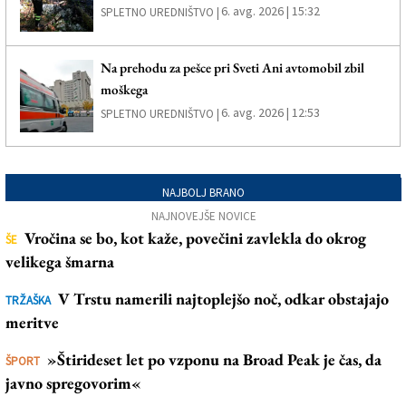
6. avg. 2026 | 15:32
SPLETNO UREDNIŠTVO |
Na prehodu za pešce pri Sveti Ani avtomobil zbil
moškega
6. avg. 2026 | 12:53
SPLETNO UREDNIŠTVO |
NAJBOLJ BRANO
NAJNOVEJŠE NOVICE
Vročina se bo, kot kaže, povečini zavlekla do okrog
ŠE
velikega šmarna
V Trstu namerili najtoplejšo noč, odkar obstajajo
TRŽAŠKA
meritve
»Štirideset let po vzponu na Broad Peak je čas, da
ŠPORT
javno spregovorim«