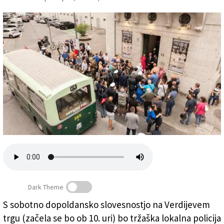
Založnik
Zadruga PD
Naročnine
Dark Theme
S sobotno dopoldansko slovesnostjo na Verdijevem
Z odprtja razstave o lokalni policiji v dvorani Veruda
trgu (začela se bo ob 10. uri) bo tržaška lokalna policija