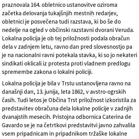
(Občina Trst)
praznovala 164. obletnico ustanovitve oziroma
začetka delovanja tukajšnjih mestnih redarjev,
obletnici je posvečena tudi razstava, ki bo še do
nedelje na ogled v občinski razstavni dvorani Veruda.
Lokalna policija je ob tej priložnosti podala obračun
dela v zadnjem letu, ravno dan pred slovesnostjo pa
je na nacionalni ravni potekala stavka, ki so jo nekateri
sindikati oklicali iz protesta proti vladnem predlogu
spremembe zakona o lokalni policiji.
Lokalna policija je bila v Trstu ustanovljena ravno na
današnji dan, 13. junija, leta 1862, v avstro-ogrskih
časih. Tudi letos je Občina Trst priložnost izkoristila za
predstavitev obračuna dela lokalne policije v zadnjih
dvanajstih mesecih. Pristojna odbornica Caterina de
Gavardo se je na četrtkovi predstavitvi javno zahvalila
vsem pripadnicam in pripadnikom tržaške lokalne