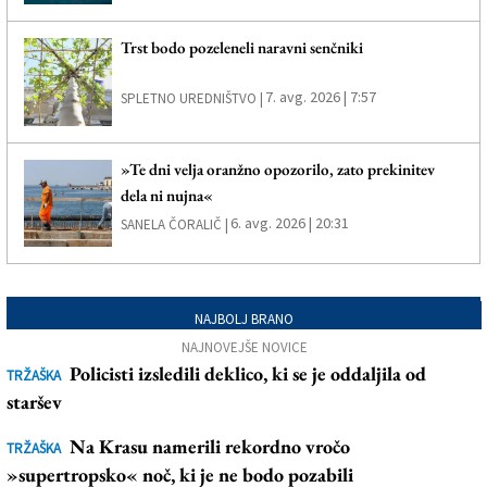
Trst bodo pozeleneli naravni senčniki
7. avg. 2026 | 7:57
SPLETNO UREDNIŠTVO |
»Te dni velja oranžno opozorilo, zato prekinitev
dela ni nujna«
6. avg. 2026 | 20:31
SANELA ČORALIČ |
NAJBOLJ BRANO
NAJNOVEJŠE NOVICE
Policisti izsledili deklico, ki se je oddaljila od
TRŽAŠKA
staršev
Na Krasu namerili rekordno vročo
TRŽAŠKA
»supertropsko« noč, ki je ne bodo pozabili