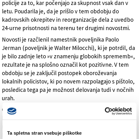
policije za to, kar počenjajo za skupnost vsak dan v
letu. Poudarila je, da je prišlo v tem obdobju do
kadrovskih okrepitev in reorganizacije dela z uvedbo
24-urne prisotnosti na terenu ter drugimi novostmi.
Novosti je razčlenil namestnik poveljnika Paolo
Jerman (poveljnik je Walter Milocchi), ki je potrdil, da
je bilo zadnje leto »v znamenju globokih sprememb«,
rezultate je na splošno označil kot pozitivne. V tem
obdobju se je zaključil postopek oboroževanja
lokalnih policistov, ki po novem razpolagajo s pištolo,
posledica tega pa je možnost delovanja tudi v nočnih
urah.
Omenil je tudi nekaj izstopajočih dejanj, za katere
bodo lokalni policisti na današnjem dogodku
nagrajeni. To so: Luca Caramuta, Erik Haligogna,
Ta spletna stran vsebuje piškotke
Maurizio Benco, Alessandro Zecchin, Francesco