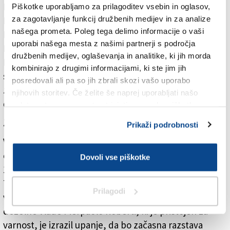
D’Aniello, Tiziano Puzzer, Andrea Nardini, Mario
Piškotke uporabljamo za prilagoditev vsebin in oglasov,
za zagotavljanje funkcij družbenih medijev in za analize
Placanica, Erik Sterle, Paolo Bandi, Simone
našega prometa. Poleg tega delimo informacije o vaši
Lacalamita, Enrico Barbiani, Benedetto Manno, Paolo
uporabi našega mesta z našimi partnerji s področja
Burdi, Eleonora Calcina, Meghi Callegaris, Anna
družbenih medijev, oglaševanja in analitike, ki jih morda
Pellegrini, Matteo Trussini, Michele Zollia ter enoti, ki
kombinirajo z drugimi informacijami, ki ste jim jih
skrbita za informiranje in centralne službe (ti dve
posredovali ali pa so jih zbrali skozi vašo uporabo
zaradi dejavnosti ob deaktiviranju bombe iz obdobja
njihovih storitev. Če želite še naprej uporabljati našo
druge svetovne vojne).
spletno stran, se morate strinjati z uporabo piškotkov.
Zgodovinski pogled
Prikaži podrobnosti
V dvorani Veruda na Malem trgu je še do nedelje na
ogled zgodovinska razstava o lokalni policiji (od 10. do
Dovoli vse piškotke
13. in od 17. do 20. ure). Uredil jo je krožek Roberto
Tommasi, eksponati opisujejo razvoj tega mestnega
Prilagodi
varnostnega organa od leta 1862 do danes. Član
deželne vlade Pierpaolo Roberti, ki je pristojen za
varnost, je izrazil upanje, da bo začasna razstava