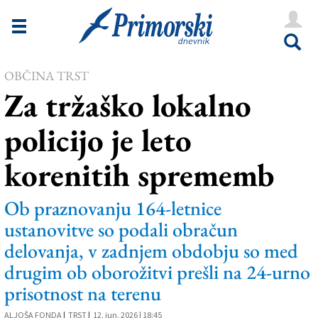
Novice
Tržaška
OBČINA TRST
Goriška
Za tržaško lokalno
Kultura
policijo je leto
Šport
korenitih sprememb
Še
Vreme
Ob praznovanju 164-letnice
ustanovitve so podali obračun
V Kioskih
delovanja, v zadnjem obdobju so med
drugim ob oborožitvi prešli na 24-urno
Uredništvo
prisotnost na terenu
Oglasi
ALJOŠA FONDA
|
TRST
|
12. jun. 2026 | 18:45