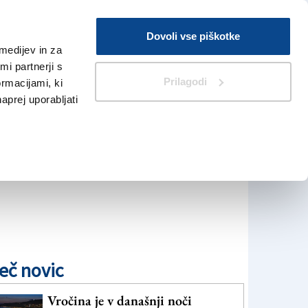
Prijava
Dovoli vse piškotke
medijev in za
Iskanje
V Kioskih
i partnerji s
Prilagodi
ormacijami, ki
naprej uporabljati
eč novic
Vročina je v današnji noči