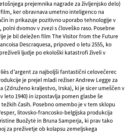
letošnjega prejemnika nagrade za življenjsko delo)
ta film, ker obravnava umetno inteligenco na
in in prikazuje pozitivno uporabo tehnologije v
, polni dvomov v zvezi s človeško raso. Posebne
je je bil deležen film The Visitor from the Future
ancoisa Descraquesa, pripoved o letu 2555, ko
reživeli ljudje po ekološki katastrofi živeli v
iès d’argent za najboljši fantastični celovečerec
odukcije je prejel mladi režiser Andrew Legge za
la (Združeno kraljestvo, Irska), ki je sicer umeščen v
(v leto 1940) in izpostavlja pomen glasbe še
 težkih časih. Posebno omembo je v tem sklopu
 Vesper, litovsko-francosko-belgijska produkcija
Kristine Buožytė in Bruna Samperja, ki prav tako
oj za preživetje ob kolapsu zemeljskega