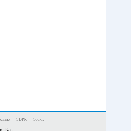
očnine
GDPR
Cookie
ridržane