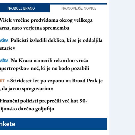
NAJBOLJ BRANO
NAJNOVEJŠE NOVICE
Višek vročine predvidoma okrog velikega
arna, nato verjetna sprememba
Policisti izsledili deklico, ki se je oddaljila
AŠKA
staršev
Na Krasu namerili rekordno vročo
AŠKA
pertropsko« noč, ki je ne bodo pozabili
»Štirideset let po vzponu na Broad Peak je
ORT
s, da javno spregovorim«
Finančni policisti preprečili več kot 90-
ijonsko davčno goljufijo
nkete