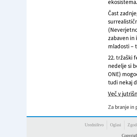
ekosistema
Čast zadnje
surrealistič
(Neverjetno
zabaven in 
mladosti – 
22. tržaški 
nedelje si 
ONE) mogoče
tudi nekaj d
Več v jutri
Za branje in
Uredništvo
Oglasi
Zgod
Copyrig