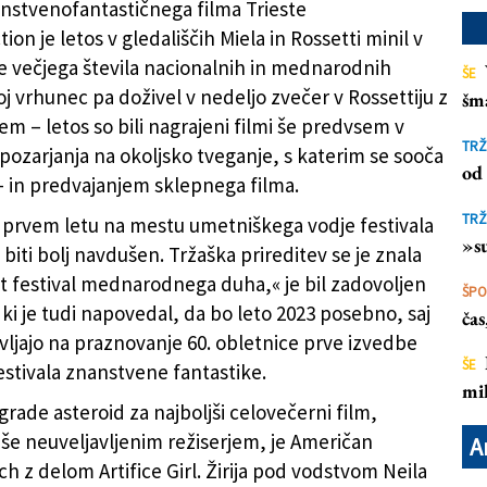
anstvenofantastičnega filma Trieste
ion je letos v gledališčih Miela in Rossetti minil v
 večjega števila nacionalnih in mednarodnih
ŠE
oj vrhunec pa doživel v nedeljo zvečer v Rossettiju z
šm
m – letos so bili nagrajeni filmi še predvsem v
TRŽ
ozarjanja na okoljsko tveganje, s katerim se sooča
od 
– in predvajanjem sklepnega filma.
TRŽ
prvem letu na mestu umetniškega vodje festivala
»su
biti bolj navdušen. Tržaška prireditev se je znala
kot festival mednarodnega duha,« je bil zadovoljen
ŠP
 ki je tudi napovedal, da bo leto 2023 posebno, saj
ča
avljajo na praznovanje 60. obletnice prve izvedbe
ŠE
estivala znanstvene fantastike.
mil
rade asteroid za najboljši celovečerni film,
e neuveljavljenim režiserjem, je Američan
A
ch z delom Artifice Girl. Žirija pod vodstvom Neila