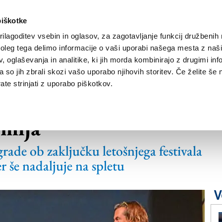
piškotke
ilagoditev vsebin in oglasov, za zagotavljanje funkcij družbenih 
leg tega delimo informacije o vaši uporabi našega mesta z našim
NOVICE
TRŽAŠKA
GORIŠKA
KULTURA
ŠPORT
ŠE
 oglaševanja in analitike, ki jih morda kombinirajo z drugimi inf
pa so jih zbrali skozi vašo uporabo njihovih storitev. Če želite še 
te strinjati z uporabo piškotkov.
ka se prepleta s
emlja
grade ob zaključku letošnjega festivala
er še nadaljuje na spletu
V