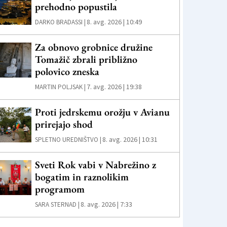
prehodno popustila
8. avg. 2026 | 10:49
DARKO BRADASSI |
Za obnovo grobnice družine
Tomažič zbrali približno
polovico zneska
7. avg. 2026 | 19:38
MARTIN POLJSAK |
Proti jedrskemu orožju v Avianu
prirejajo shod
8. avg. 2026 | 10:31
SPLETNO UREDNIŠTVO |
Sveti Rok vabi v Nabrežino z
bogatim in raznolikim
programom
8. avg. 2026 | 7:33
SARA STERNAD |