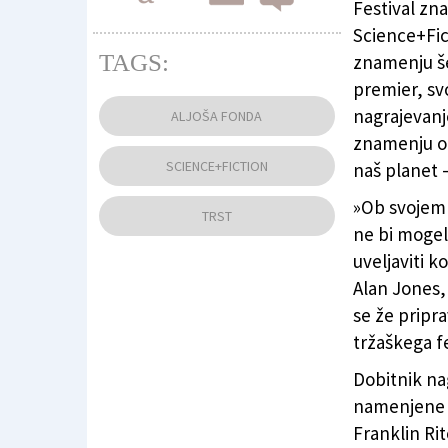
Festival zn
Science+Fict
TAGS:
znamenju še
premier, sv
Režiser Andrew Legge (FOTODAMJ@N)
nagrajevanje
ALJOŠA FONDA
znamenju op
SCIENCE+FICTION
naš planet 
»Ob svojem 
TRST
ne bi mogel 
uveljaviti 
Alan Jones,
se že pripr
tržaškega f
Dobitnik nag
namenjene š
Franklin Rit