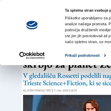
Ta spletna stran vsebuje 
VREME
nedelja,
DANES
Piškotke uporabljamo za pr
9. avgusta 2026
analize našega prometa. Po
področja družbenih medijev,
ste jim jih posredovali ali 
SCIENCE+FICTION
našo spletno stran, se mora
Znanstvena fantasti
Prikaži podrobnosti
skrbjo za planet Z
V gledališču Rossetti podelili na
Trieste Science+Fiction, ki se sic
ALJOŠA FONDA
|
TRST
|
7. nov. 2022 | 16:57