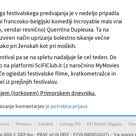
.
ga festivalskega predvajanja je v nedeljo pripadla
ni francosko-belgijski komediji Incroyable mais vrai
, vendar resnično) Quentina Dupieuxa. Ta na
izviren način uprizarja bolestno iskanje večne
tako pri ženskah kot pri moških.
festival pa se na spletu nadaljuje še cel teden. Do
bo na platformi SciFiClub.it (z naročnino MyMovies
 ogledati festivalske filme, kratkometražce in
el iz prejšnjih festivalov.
šnjem (torkovem) Primorskem dnevniku.
 pisanje komentarjev
je potrebna prijava
ovina
Povezave
Založnik
Zadruga PD
KD Bubnič Magajna
Nar
ht
2026
© DZP doo - PRAE srl (št.DDV - P.IVA 00830510327) – Vse pravice p