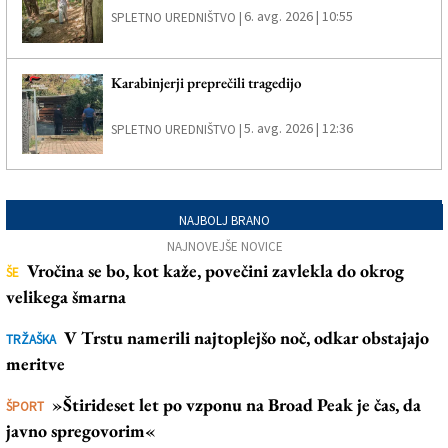
6. avg. 2026 | 10:55
SPLETNO UREDNIŠTVO |
Karabinjerji preprečili tragedijo
5. avg. 2026 | 12:36
SPLETNO UREDNIŠTVO |
NAJBOLJ BRANO
NAJNOVEJŠE NOVICE
Vročina se bo, kot kaže, povečini zavlekla do okrog
ŠE
velikega šmarna
V Trstu namerili najtoplejšo noč, odkar obstajajo
TRŽAŠKA
meritve
»Štirideset let po vzponu na Broad Peak je čas, da
ŠPORT
javno spregovorim«