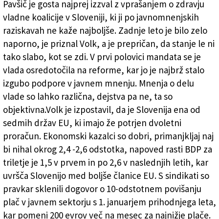
Pavšič je gosta najprej izzval z vprašanjem o zdravju
vladne koalicije v Sloveniji, ki ji po javnomnenjskih
raziskavah ne kaže najboljše. Zadnje leto je bilo zelo
naporno, je priznal Volk, a je prepričan, da stanje le ni
tako slabo, kot se zdi. V prvi polovici mandata se je
vlada osredotočila na reforme, kar jo je najbrž stalo
izgubo podpore v javnem mnenju. Mnenja o delu
vlade so lahko različna, dejstva pa ne, ta so
objektivna.Volk je izpostavil, da je Slovenija ena od
sedmih držav EU, ki imajo že potrjen dvoletni
proračun. Ekonomski kazalci so dobri, primanjkljaj naj
bi nihal okrog 2,4 -2,6 odstotka, napoved rasti BDP za
triletje je 1,5 v prvem in po 2,6 v naslednjih letih, kar
uvršča Slovenijo med boljše članice EU. S sindikati so
pravkar sklenili dogovor o 10-odstotnem povišanju
plač v javnem sektorju s 1. januarjem prihodnjega leta,
kar pomeni 200 evrov več na mesec za najnižje plače.