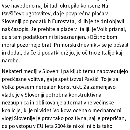
Vse navedeno naj bi tudi okrepilo konsenz.Na
Pavšičevo ugotovitev, da je povprečna plača v
Sloveniji po podatkih Eurostata, ki jih je te dni objavil
naš časopis, že prehitela plače v Italiji, je Volk priznal,
da s tem podatkom ni bil seznanjen. »Očitno bom
moral pozorneje brati Primorski dnevnik,« se je pošalil
in dodal, da če ti podatki držijo, je očitno z Italijo kaj
narobe.
Nekateri mediji v Sloveniji pa kljub temu napovedujejo
predčasne volitve, ga je spet izzval Pavšič. To je za
Volka povsem nerealen konstrukt. Za zamenjavo
vlade je v Sloveniji potrebna konstruktivna
nezaupnica in oblikovanje alternativne večinske
koalicije, ki je ni videti.Volkova ocena o mednarodni
vlogi Slovenije je prav tako pozitivna, saj je prepričan,
da po vstopu v EU leta 2004 še nikoli ni bila tako