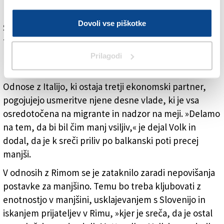
kakovostjo in ceno visoko kvalificiranih inženirjev.
Naglo raste tudi sodelovanje s Kitajsko, ki si je
Dovoli vse piškotke
Slovenijo izbrala kot eno petih držav za izvoz v EU. V
treh letih je tako uvoz iz Kitajske zrasel za petkrat,
bilanco pa bo treba uravnovesiti, saj je izvoz skoraj
Prilagodi
neznaten.
Odnose z Italijo, ki ostaja tretji ekonomski partner,
pogojujejo usmeritve njene desne vlade, ki je vsa
osredotočena na migrante in nadzor na meji. »Delamo
na tem, da bi bil čim manj vsiljiv,« je dejal Volk in
dodal, da je k sreči priliv po balkanski poti precej
manjši.
V odnosih z Rimom se je zataknilo zaradi nepovišanja
postavke za manjšino. Temu bo treba kljubovati z
enotnostjo v manjšini, usklajevanjem s Slovenijo in
iskanjem prijateljev v Rimu, »kjer je sreča, da je ostal