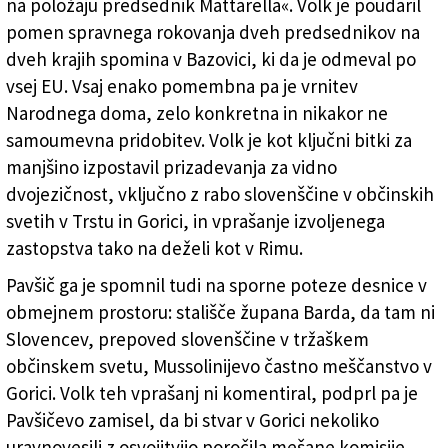
na položaju predsednik Mattarella«. Volk je poudaril
pomen spravnega rokovanja dveh predsednikov na
dveh krajih spomina v Bazovici, ki da je odmeval po
vsej EU. Vsaj enako pomembna pa je vrnitev
Narodnega doma, zelo konkretna in nikakor ne
samoumevna pridobitev. Volk je kot ključni bitki za
manjšino izpostavil prizadevanja za vidno
dvojezičnost, vključno z rabo slovenščine v občinskih
svetih v Trstu in Gorici, in vprašanje izvoljenega
zastopstva tako na deželi kot v Rimu.
Pavšič ga je spomnil tudi na sporne poteze desnice v
obmejnem prostoru: stališče župana Barda, da tam ni
Slovencev, prepoved slovenščine v tržaškem
občinskem svetu, Mussolinijevo častno meščanstvo v
Gorici. Volk teh vprašanj ni komentiral, podprl pa je
Pavšičevo zamisel, da bi stvar v Gorici nekoliko
uravnovesili z osvojitvijo poročila mešane komisije