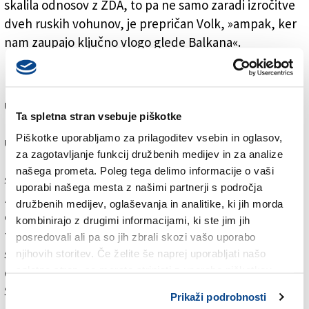
skalila odnosov z ZDA, to pa ne samo zaradi izročitve
dveh ruskih vohunov, je prepričan Volk, »ampak, ker
nam zaupajo ključno vlogo glede Balkana«.
Kaj pa s Trumpom? Bo res konec vojn? Morda v
Ukrajini, kjer bo potreben kompromis, a je za Volka
uspeh že v tem, da Putin ni zasedel celotne Ukrajine.
Ta spletna stran vsebuje piškotke
Možno je, da pride do premirja v Libanonu, malo
Piškotke uporabljamo za prilagoditev vsebin in oglasov,
upanja pa je za Gazo. Glede odnosov s sosedami v EU,
za zagotavljanje funkcij družbenih medijev in za analize
kjer so na vladi desnice, je bil odgovor diplomatski:
našega prometa. Poleg tega delimo informacije o vaši
smo za dobre odnose z vsemi, ne glede, kdo vlada.
uporabi našega mesta z našimi partnerji s področja
Zaskrbljeni so seveda zaradi nemške krize, ki utegne
družbenih medijev, oglaševanja in analitike, ki jih morda
ekonomsko pogojevati Slovenijo, je pa Volk ponudil
kombinirajo z drugimi informacijami, ki ste jim jih
tudi manj znan podatek, da Nemčija ni več prvi
posredovali ali pa so jih zbrali skozi vašo uporabo
slovenski partner. To je postala Švica z vlaganjem
njihovih storitev. Če želite še naprej uporabljati našo
spletno stran, se morate strinjati z uporabo piškotkov.
dveh farmacevtskih kolosov Sandoz in Novartis, ki sta
Slovenijo izbrali zaradi ugodnega razmerja med
Prikaži podrobnosti