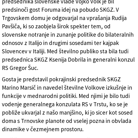
predsednika slovenske vlade Vojko Volk je bil
predsinoči gost Foruma idej na pobudo SKGZ. V
Trgovskem domu je odgovarjal na vprašanja Rudija
Pavšiča, ki so zaobjela širok spekter tem, od
slovenske notranje in zunanje politike do bilateralnih
odnosov z Italijo in drugimi sosedami ter kajpak
Slovencev v Italiji. Med številno publiko sta bila tudi
predsednica SKGZ Ksenija Dobrila in generalni konzul
RS Gregor Šuc.
Gosta je predstavil pokrajinski predsednik SKGZ
Marino Marsič in navedel številne Volkove izkušnje in
funkcije v mednarodni politiki. Med njimi je bilo tudi
vodenje generalnega konzulata RS v Trstu, ko se je
pobliže ukvarjal z našo manjšino, ki jo sicer kot sosed
doma s Trnovske planote od vselej pozna in obvlada
dinamike v čezmejnem prostoru.