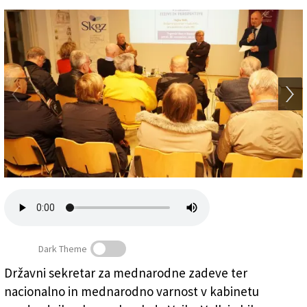
Založnik
Zadruga PD
Naročnine
Dark Theme
Državni sekretar za mednarodne zadeve ter
nacionalno in mednarodno varnost v kabinetu
S srečanja v Trgovskem domu (BUMBACA)