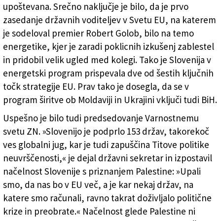
upoštevana. Srečno naključje je bilo, da je prvo
zasedanje državnih voditeljev v Svetu EU, na katerem
je sodeloval premier Robert Golob, bilo na temo
energetike, kjer je zaradi poklicnih izkušenj zablestel
in pridobil velik ugled med kolegi. Tako je Slovenija v
energetski program prispevala dve od šestih ključnih
točk strategije EU. Prav tako je dosegla, da se v
program širitve ob Moldaviji in Ukrajini vključi tudi BiH.
Uspešno je bilo tudi predsedovanje Varnostnemu
svetu ZN. »Slovenijo je podprlo 153 držav, takorekoč
ves globalni jug, kar je tudi zapuščina Titove politike
neuvrščenosti,« je dejal državni sekretar in izpostavil
načelnost Slovenije s priznanjem Palestine: »Upali
smo, da nas bo v EU več, a je kar nekaj držav, na
katere smo računali, ravno takrat doživljalo politične
krize in preobrate.« Načelnost glede Palestine ni