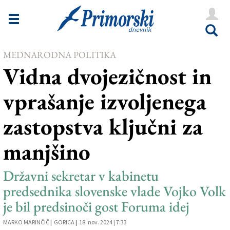
Novice
Tržaška
MEDNARODNA POLITIKA
Goriška
Vidna dvojezičnost in
Kultura
vprašanje izvoljenega
Šport
zastopstva ključni za
Še
manjšino
Vreme
V Kioskih
Državni sekretar v kabinetu
predsednika slovenske vlade Vojko Volk
je bil predsinoči gost Foruma idej
Uredništvo
MARKO MARINČIČ
|
GORICA
|
18. nov. 2024 | 7:33
Oglasi