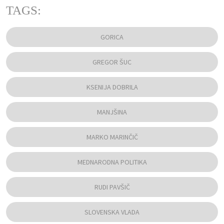
TAGS:
GORICA
GREGOR ŠUC
KSENIJA DOBRILA
MANJŠINA
MARKO MARINČIČ
MEDNARODNA POLITIKA
RUDI PAVŠIČ
SLOVENSKA VLADA