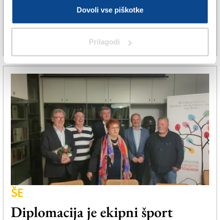
Tomaž Kunstelj in Vojko Volk
Dovoli vse piškotke
vitezi velikega križa
Prilagodi
14. okt. 2022 | 12:53
SPLETNO UREDNIŠTVO |
ŠE
Diplomacija je ekipni šport