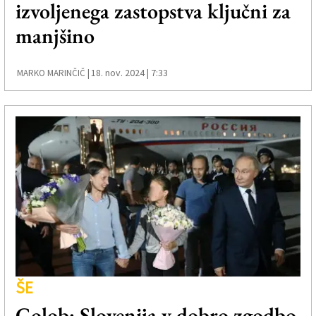
izvoljenega zastopstva ključni za
manjšino
18. nov. 2024 | 7:33
MARKO MARINČIČ |
ŠE
Golob: Slovenija v dobro zgodbo