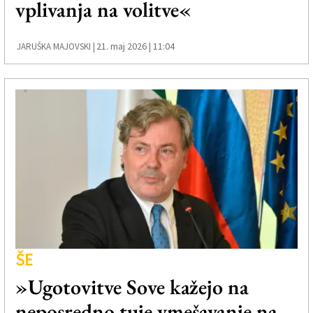
vplivanja na volitve«
Založnik
Zadruga PD
21. maj 2026 | 11:04
JARUŠKA MAJOVSKI |
Naročnine
ŠE
»Ugotovitve Sove kažejo na
neposredno tuje vmešavanje na