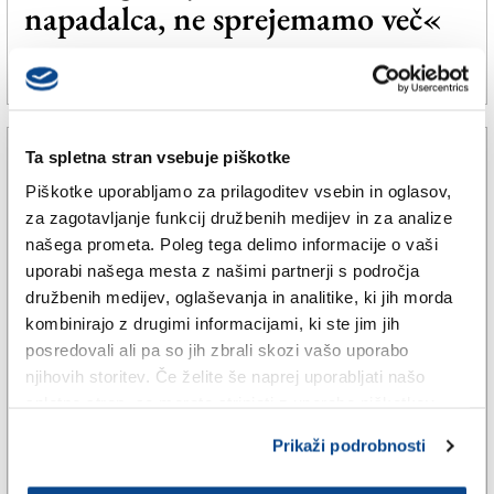
napadalca, ne sprejemamo več«
26. feb. 2023 | 7:35
BOJAN BREZIGAR |
Ta spletna stran vsebuje piškotke
Piškotke uporabljamo za prilagoditev vsebin in oglasov,
za zagotavljanje funkcij družbenih medijev in za analize
našega prometa. Poleg tega delimo informacije o vaši
uporabi našega mesta z našimi partnerji s področja
družbenih medijev, oglaševanja in analitike, ki jih morda
kombinirajo z drugimi informacijami, ki ste jim jih
posredovali ali pa so jih zbrali skozi vašo uporabo
njihovih storitev. Če želite še naprej uporabljati našo
spletno stran, se morate strinjati z uporabo piškotkov.
ŠE
Helena Jaklitsch, Anže Logar,
Prikaži podrobnosti