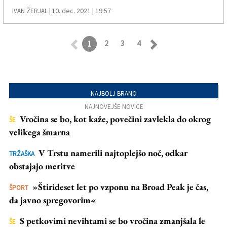
10. dec. 2021 | 19:57
IVAN ŽERJAL |
2
3
4
1
Retroceder
Avanzar
NAJBOLJ BRANO
NAJNOVEJŠE NOVICE
Vročina se bo, kot kaže, povečini zavlekla do okrog
ŠE
velikega šmarna
V Trstu namerili najtoplejšo noč, odkar
TRŽAŠKA
obstajajo meritve
»Štirideset let po vzponu na Broad Peak je čas,
ŠPORT
da javno spregovorim«
S petkovimi nevihtami se bo vročina zmanjšala le
ŠE