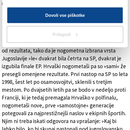
univerzitetni študenti, ki so bili bolj izobraženi in so
lažje sobivali. Nogometaši pa so prihajali iz manj
Dovoli vse piškotke
premožnih družin. Bili so manj kulturni, tako da so z
manjšo lahkoto premagovali težave in ovire. Drugi
razlog pa je bil srbski rek: »umirati u lepoti«, saj je bil
Prilagodi
lep nogomet za nogometaše in publiko pomembnejši
od rezultata, tako da je nogometna izbrana vrsta
Jugoslavije »le« dvakrat bila četrta na SP, dvakrat je
izgubila finale EP. Hrvaški nogometaši pa so »sami« že
presegli omenjene rezultate. Prvi nastop na SP so leta
1998, šest let po osamosvojitvi, sklenili s tretjim
mestom. Po dvajsetih letih pa se bodo v nedeljo proti
Franciji, ki je tedaj premagala Hrvaško v polfinalu,
nogometaši nove, prve »samostojne« generacije
potegovali za najprestižnejši naslov v ekipnih športih.
Njim ni treba iskati odgovora na vprašanje: »Kaj bi
lahko bilo, ko bi skupaj nastopali pod jugoslovansko