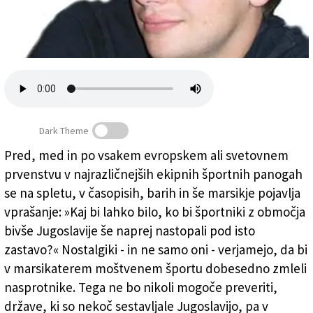
Založnik
Zadruga PD
Naročnine
Dark Theme
Pred, med in po vsakem evropskem ali svetovnem
HRVAŠKA V FINALU - Uspešni tudi brez Jugoslavije
prvenstvu v najrazličnejših ekipnih športnih panogah
(Albert Voncina)
se na spletu, v časopisih, barih in še marsikje pojavlja
vprašanje: »Kaj bi lahko bilo, ko bi športniki z območja
bivše Jugoslavije še naprej nastopali pod isto
zastavo?« Nostalgiki - in ne samo oni - verjamejo, da bi
v marsikaterem moštvenem športu dobesedno zmleli
nasprotnike. Tega ne bo nikoli mogoče preveriti,
države, ki so nekoč sestavljale Jugoslavijo, pa v