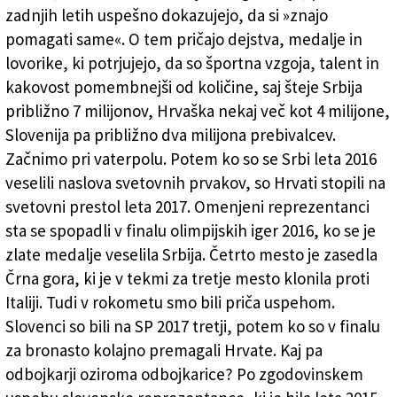
zadnjih letih uspešno dokazujejo, da si »znajo
pomagati same«. O tem pričajo dejstva, medalje in
lovorike, ki potrjujejo, da so športna vzgoja, talent in
kakovost pomembnejši od količine, saj šteje Srbija
približno 7 milijonov, Hrvaška nekaj več kot 4 milijone,
Slovenija pa približno dva milijona prebivalcev.
Začnimo pri vaterpolu. Potem ko so se Srbi leta 2016
veselili naslova svetovnih prvakov, so Hrvati stopili na
svetovni prestol leta 2017. Omenjeni reprezentanci
sta se spopadli v finalu olimpijskih iger 2016, ko se je
zlate medalje veselila Srbija. Četrto mesto je zasedla
Črna gora, ki je v tekmi za tretje mesto klonila proti
Italiji. Tudi v rokometu smo bili priča uspehom.
Slovenci so bili na SP 2017 tretji, potem ko so v finalu
za bronasto kolajno premagali Hrvate. Kaj pa
odbojkarji oziroma odbojkarice? Po zgodovinskem