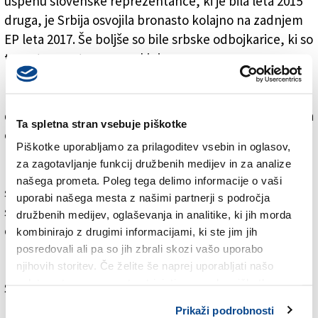
uspehu slovenske reprezentance, ki je bila leta 2015
druga, je Srbija osvojila bronasto kolajno na zadnjem
EP leta 2017. Še boljše so bile srbske odbojkarice, ki so
trenutne svetovne prvakinje.
In košarka? Če so uspehi jugoslovanske
reprezentance, ki je bila pred propadom skupne
države kar petkrat svetovna prvakinja, enkrat zlata na
Ta spletna stran vsebuje piškotke
olimpijskih igrah, na katerih je osvojila tudi tri druga
Piškotke uporabljamo za prilagoditev vsebin in oglasov,
mesta in eno bronasto medaljo, neponovljivi, so
za zagotavljanje funkcij družbenih medijev in za analize
košarkarji dokazali, da tudi sami uspešno merijo moči
našega prometa. Poleg tega delimo informacije o vaši
s svetovnimi oziroma z evropskimi velesilami. Slovenci
uporabi našega mesta z našimi partnerji s področja
so košarkarski evropski prvaki, Srbi pa svetovni in
družbenih medijev, oglaševanja in analitike, ki jih morda
olimpijski podprvaki, premagale pa so jih le ZDA.
kombinirajo z drugimi informacijami, ki ste jim jih
Manjka le nogomet. V tem športu je bilo odmevnih
posredovali ali pa so jih zbrali skozi vašo uporabo
njihovih storitev. Če želite še naprej uporabljati našo
rezultatov manj. Po besedah, ki jih je izrekel novinar
spletno stran, se morate strinjati z uporabo piškotkov.
Sergio Tavčar med junijskim srečanjem v Krminu, so
košarkarji zmagovali, ker so ekipe sestavljali večinoma
Prikaži podrobnosti