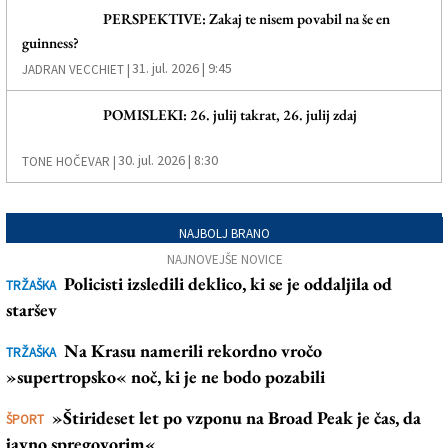
PERSPEKTIVE: Zakaj te nisem povabil na še en
guinness?
31. jul. 2026 | 9:45
JADRAN VECCHIET |
POMISLEKI: 26. julij takrat, 26. julij zdaj
30. jul. 2026 | 8:30
TONE HOČEVAR |
NAJBOLJ BRANO
NAJNOVEJŠE NOVICE
Policisti izsledili deklico, ki se je oddaljila od
TRŽAŠKA
staršev
Na Krasu namerili rekordno vročo
TRŽAŠKA
»supertropsko« noč, ki je ne bodo pozabili
»Štirideset let po vzponu na Broad Peak je čas, da
ŠPORT
javno spregovorim«