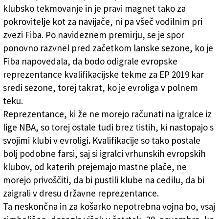
klubsko tekmovanje in je pravi magnet tako za
pokrovitelje kot za navijače, ni pa všeč vodilnim pri
zvezi Fiba. Po navideznem premirju, se je spor
ponovno razvnel pred začetkom lanske sezone, ko je
Fiba napovedala, da bodo odigrale evropske
reprezentance kvalifikacijske tekme za EP 2019 kar
sredi sezone, torej takrat, ko je evroliga v polnem
teku.
Reprezentance, ki že ne morejo računati na igralce iz
lige NBA, so torej ostale tudi brez tistih, ki nastopajo s
svojimi klubi v evroligi. Kvalifikacije so tako postale
bolj podobne farsi, saj si igralci vrhunskih evropskih
klubov, od katerih prejemajo mastne plače, ne
morejo privoščiti, da bi pustili klube na cedilu, da bi
zaigrali v dresu državne reprezentance.
Ta neskončna in za košarko nepotrebna vojna bo, vsaj