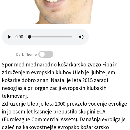
Založnik
Zadruga PD
Naročnine
Dark Theme
Spor med mednarodno košarkarsko zvezo Fiba in
združenjem evropskih klubov Uleb je ljubiteljem
ABSURDNO: Košarkarski avtogol
(Erik Piccini)
košarke dobro znan. Nastal je leta 2015 zaradi
nesoglasja pri organizaciji evropskih klubskih
tekmovanj.
Združenje Uleb je leta 2000 prevzelo vodenje evrolige
in jo osem let kasneje prepustilo skupini ECA
(Euroleague Commercial Assets). Današnja evroliga je
daleč najkakovostnejše evropsko košarkarsko