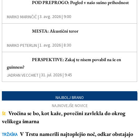
POD PREPROGO: Pogled v našo sušno prihodnost
3. avg. 2026 | 9:00
MARKO MARINČIČ |
MESTA: Akustični teror
1. avg. 2026 | 8:30
MARKO PETERLIN |
PERSPEKTIVE: Zakaj te nisem povabil na še en
guinness?
31. jul. 2026 | 9:45
JADRAN VECCHIET |
NAJBOLJ BRANO
NAJNOVEJŠE NOVICE
Vročina se bo, kot kaže, povečini zavlekla do okrog
ŠE
velikega šmarna
V Trstu namerili najtoplejšo noč, odkar obstajajo
TRŽAŠKA