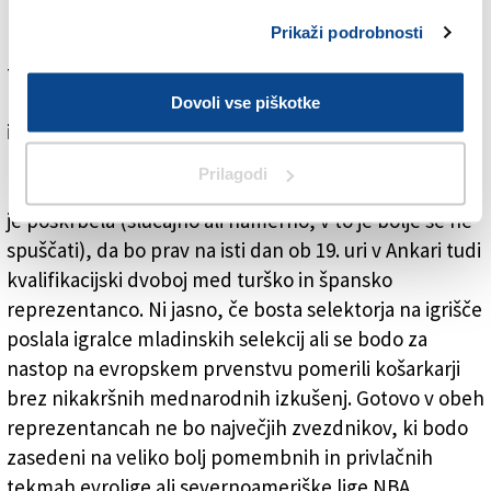
Fenerbahčejem, pri katerem sta Italijana Luigi
Prikaži podrobnosti
Datome in Nicolò Melli nosilna stebra ekipe. Še pred
tem bosta v Carigradu na sporedu tekmi med
Darušafako in Gran Canario (ob 18.15) ter med Efesom
Dovoli vse piškotke
in Baskonio Vitorio (ob 18.30).
Mar ne bosta na isti dan igrali kvalifikacijsko tekmo za
Prilagodi
EP tudi Španija in Turčija? Odgovor je pritrdilen. Fiba
je poskrbela (slučajno ali namerno, v to je bolje se ne
spuščati), da bo prav na isti dan ob 19. uri v Ankari tudi
kvalifikacijski dvoboj med turško in špansko
reprezentanco. Ni jasno, če bosta selektorja na igrišče
poslala igralce mladinskih selekcij ali se bodo za
nastop na evropskem prvenstvu pomerili košarkarji
brez nikakršnih mednarodnih izkušenj. Gotovo v obeh
reprezentancah ne bo največjih zvezdnikov, ki bodo
zasedeni na veliko bolj pomembnih in privlačnih
tekmah evrolige ali severnoameriške lige NBA.