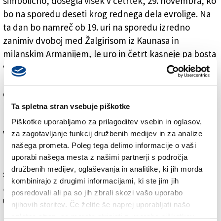
simbolično, dosegla višek v četrtek, 29. novembra, ko
bo na sporedu deseti krog rednega dela evrolige. Na
ta dan bo namreč ob 19. uri na sporedu izredno
zanimiv dvoboj med Žalgirisom iz Kaunasa in
milanskim Armanijem, le uro in četrt kasneje pa bosta
v okviru kvalifikacij za EP v Brescii na igrišče stopili
reprezentanci Italije in Litve, kajpak z
drugorazrednimi igralci. Kako je to možno? Lahko bi
pomislili, da gre zgolj za splet okoliščin, če to le ne bi
Ta spletna stran vsebuje piškotke
bil edini tovrstni primer.
Piškotke uporabljamo za prilagoditev vsebin in oglasov,
V desetem krogu evrolige, ki bo gotovo navdušil vse
za zagotavljanje funkcij družbenih medijev in za analize
našega prometa. Poleg tega delimo informacije o vaši
košarkarske sladokusce (tekma kroga bo nedvomno
uporabi našega mesta z našimi partnerji s področja
Real Madrid - Cska Moskva), bo potekal tudi trojni
družbenih medijev, oglaševanja in analitike, ki jih morda
spopad med turškimi in španskimi peterkami. Najbolj
kombinirajo z drugimi informacijami, ki ste jim jih
zanimiva tekma izmed treh bo večerni dvoboj (ob 21.
posredovali ali pa so jih zbrali skozi vašo uporabo
uri) med Barcelono, za katero nastopa slovenski
njihovih storitev. Če želite še naprej uporabljati našo
reprezentant Jaka Blažič, in carigrajskim
spletno stran, se morate strinjati z uporabo piškotkov.