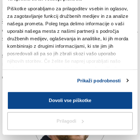
priloga Primorskega dnevnika Šport plus, ki je po
Piškotke uporabljamo za prilagoditev vsebin in oglasov,
nekajsezonski prekinitvi, najprej zaradi covidnih
za zagotavljanje funkcij družbenih medijev in za analize
športnih (ne)sezon in nato zaradi grafične prenove
našega prometa. Poleg tega delimo informacije o vaši
časopisa ter zagotovitve ustrezne kadrovske zasedbe,
uporabi našega mesta z našimi partnerji s področja
spet ugledala luč sveta novembra lani. Pomembno je
družbenih medijev, oglaševanja in analitike, ki jih morda
bilo, da smo znova spravili kolesje v pogon. Potrudili
kombinirajo z drugimi informacijami, ki ste jim jih
posredovali ali pa so jih zbrali skozi vašo uporabo
se bomo, da bo Šport plus spet z vami jeseni, ko bo
njihovih storitev. Če želite še naprej uporabljati našo
nova sezona v polnem teku.
spletno stran, se morate strinjati z uporabo piškotkov.
Če želite komentirati, morate biti
registrirani
Prikaži podrobnosti
Dovoli vse piškotke
Prilagodi