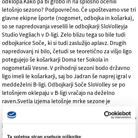
odklopa.Kako pa bi grobo in na splošno ocenili
letošnjo sezono? Podpovrečno. Če upoštevamo vse tri
glavne ekipne športe (nogomet, odbojka in košarka),
so se napredovanja veselili le odbojkarji SloVolleyja
Studio Vegliach v D-ligi. Zelo blizu tega so bile tudi
odbojkarice Soče, ki si tudi zaslužijo aplavz. Drugih
napredovanj ni bilo, četudi se teoretično za višjo ligo
potegujejo še košarkarji Doma ter Sokola in
nogometaši Vesne. V prihodnji sezoni bodo državno
ligo imeli le košarkarji, saj bo Jadran še naprej igral v
meddeželni B-ligi. Odbojkarji Soče SloVolley se po
letošnjem oklepaju v B-ligi vračajo na deželno
raven.Svetla izjema letošnje mrke sezone je
namiznoteniški športni krožek Kras, pri katerem so
letos praznovali dvojno napredovanje: v moško A2-ligo
in moško B2-ligo.Z zaključkom rednega dela sezone
se z današnjo 25. izdajo poslavlja tudi torkova športna
Ta spletna stran vsebuje piškotke