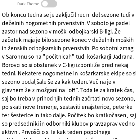
Dark Theme
Založnik
Ob koncu tedna se je zaključil redni del sezone tudi v
Zadruga PD
deželnih nogometnih prvenstvih. V soboto je padel
Naročnine
zastor nad sezono v moški odbojkarski B-ligi. Že
začetek maja je bilo sezone konec v deželnih moških
in ženskih odbojkarskih prvenstvih. Po sobotni zmagi
v Saronnu so na "počitnicah" tudi košarkarji Jadrana.
Borovci so si obstanek v C-ligi izborili že pred nekaj
tedni. Nekatere nogometne in košarkarske ekipe so si
sezono podaljšale še za kak teden. Večina je v
glavnem že z možgani na "off". Toda le za kratek čas,
saj bo treba v prihodnjih tednih začrtati novo sezono,
poiskati nove trenerje, sestaviti enajsterice, peterke
ter šesterice in tako dalje. Počitek bo kratkočasen, saj
so predsedniki in odborniki klubov pravzaprav vedno
aktivni. Privoščijo si le kak teden popolnega