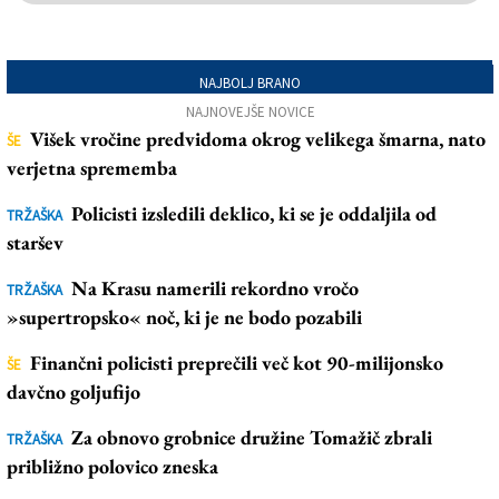
NAJBOLJ BRANO
NAJNOVEJŠE NOVICE
Višek vročine predvidoma okrog velikega šmarna, nato
ŠE
verjetna sprememba
Policisti izsledili deklico, ki se je oddaljila od
TRŽAŠKA
staršev
Na Krasu namerili rekordno vročo
TRŽAŠKA
»supertropsko« noč, ki je ne bodo pozabili
Finančni policisti preprečili več kot 90-milijonsko
ŠE
davčno goljufijo
Za obnovo grobnice družine Tomažič zbrali
TRŽAŠKA
približno polovico zneska