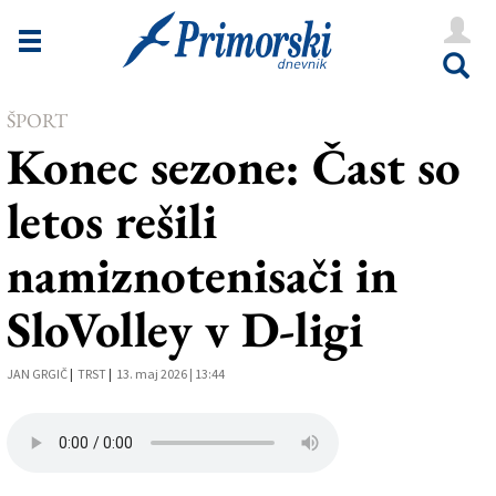
Novice
Tržaška
Goriška
ŠPORT
Konec sezone: Čast so
Kultura
letos rešili
Šport
namiznotenisači in
Še
Vreme
SloVolley v D-ligi
V Kioskih
JAN GRGIČ
|
TRST
|
13. maj 2026 | 13:44
Uredništvo
Oglasi