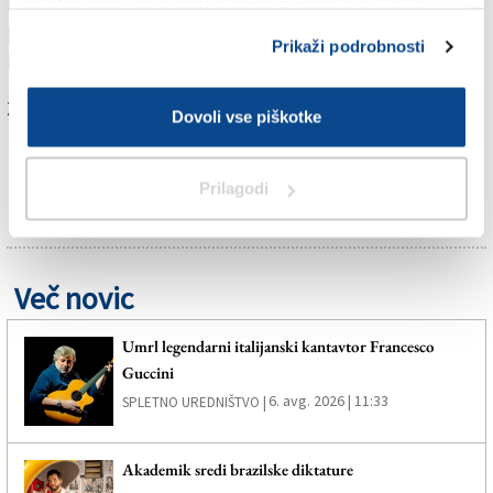
Nagrado za življenjsko delo je prejela nekdanja
spletno stran, se morate strinjati z uporabo piškotkov.
primabalerina Baleta SNG Opera in balet Ljubljana
Prikaži podrobnosti
Lana Stranič.
Za branje in pisanje komentarjev
je potrebna prijava
Dovoli vse piškotke
Prilagodi
Več novic
Umrl legendarni italijanski kantavtor Francesco
Guccini
6. avg. 2026 | 11:33
SPLETNO UREDNIŠTVO |
Akademik sredi brazilske diktature