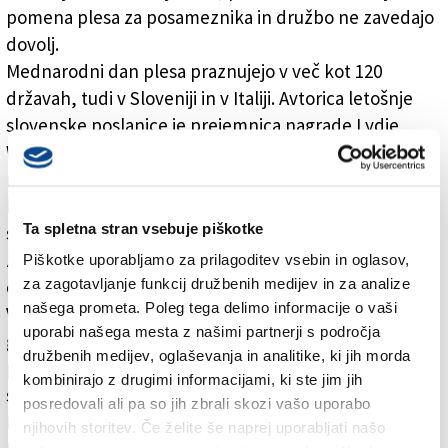
pomena plesa za posameznika in družbo ne zavedajo
dovolj.
Mednarodni dan plesa praznujejo v več kot 120
državah, tudi v Sloveniji in v Italiji. Avtorica letošnje
slovenske poslanice je prejemnica nagrade Lydie
Wisiakove za življenjsko delo 2017 in legenda
mariborskega Baleta Ljiljana Keča. V svojem zapisu je
bila kratka in jedrnata: »Ples je umetnost v času, ki
Ta spletna stran vsebuje piškotke
seže onkraj časa. Gib izgine. Korak odide. Občutek
življenja ostane. Plesalec zato ustavlja čas. Kdor
Piškotke uporabljamo za prilagoditev vsebin in oglasov,
za zagotavljanje funkcij družbenih medijev in za analize
odpleše življenje, ostaja večno mlad.«
našega prometa. Poleg tega delimo informacije o vaši
V sklopu dne se po svetu zvrstijo številni dogodki,
uporabi našega mesta z našimi partnerji s področja
glavni dogodek bo v kubanski Havani. Osrednje
družbenih medijev, oglaševanja in analitike, ki jih morda
praznovanje v Sloveniji je bilo 18. aprila v sklopu
kombinirajo z drugimi informacijami, ki ste jim jih
svečanega baletnega koncerta in podelitve nagrad
posredovali ali pa so jih zbrali skozi vašo uporabo
Lydie Wisiakove s področja baletne umetnosti.
njihovih storitev. Če želite še naprej uporabljati našo