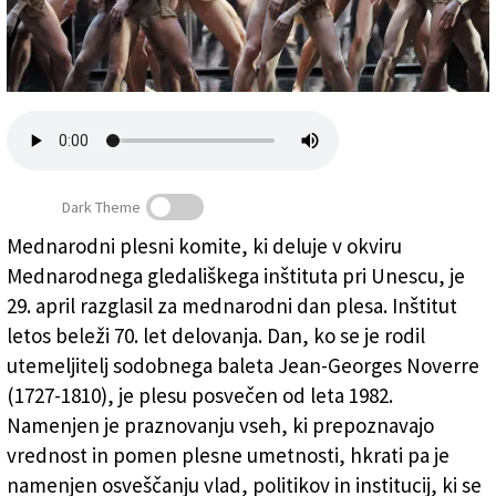
Založnik
Zadruga PD
Naročnine
Dark Theme
Mednarodni plesni komite, ki deluje v okviru
Mednarodnega gledališkega inštituta pri Unescu, je
»Kdor odpleše življenje, ostaja večno mlad«
29. april razglasil za mednarodni dan plesa. Inštitut
letos beleži 70. let delovanja. Dan, ko se je rodil
utemeljitelj sodobnega baleta Jean-Georges Noverre
(1727-1810), je plesu posvečen od leta 1982.
Namenjen je praznovanju vseh, ki prepoznavajo
vrednost in pomen plesne umetnosti, hkrati pa je
namenjen osveščanju vlad, politikov in institucij, ki se