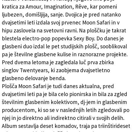
kratica za Amour, Imagination, Rêve, kar pomeni
ljubezen, domišljija, sanje. Dvojica je pred natanko
dvajsetimi leti izdala svoj prvenec Moon Safari in v
hipu zaslovela na svetovni ravni. Na ploščku je takrat
blestela electro-pop popevka Sexy Boy. Do danes je
glasbeni duo izdal le pet studijskih plošč, sooblikoval
pa je številne glasbene kulise in raznorazne projekte.
Pred dvema letoma je zagledala luč prva zbirka
singlov Twentyears, ki zaobjema dvajsetletno
glasbeno delovanje benda.
Plošča Moon Safari je tudi danes aktualna, pred
dvajsetimi leti pa je bila celo pionirska in bila za zgled
številnim glasbenim kolektivom, dj-jem in glasbenim
producentom, ki so se v naslednjih letih zgledovali po
njej in jo direktno ali indirektno citirali v svojih delih.
Album sestavlja deset komadov, traja pa triinštirideset