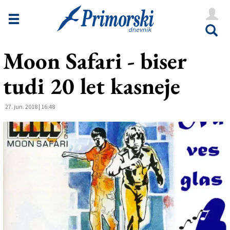
Novice
Tržaška
Moon Safari - biser
Goriška
tudi 20 let kasneje
Kultura
Šport
27. jun. 2018 | 16:48
Še
Vreme
V Kioskih
Uredništvo
Oglasi