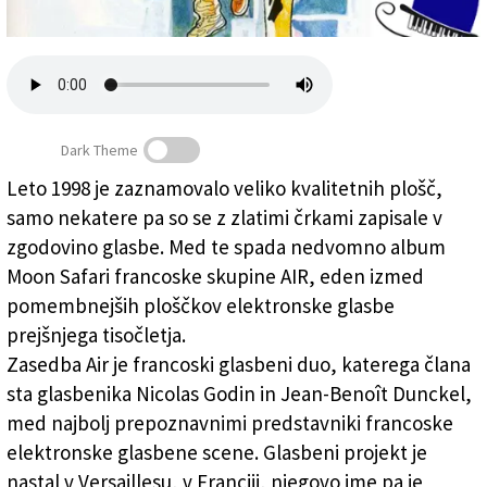
Založnik
Zadruga PD
Naročnine
Dark Theme
Leto 1998 je zaznamovalo veliko kvalitetnih plošč,
samo nekatere pa so se z zlatimi črkami zapisale v
Moon Safari - biser tudi 20 let kasneje
zgodovino glasbe. Med te spada nedvomno album
Moon Safari francoske skupine AIR, eden izmed
pomembnejših ploščkov elektronske glasbe
prejšnjega tisočletja.
Zasedba Air je francoski glasbeni duo, katerega člana
sta glasbenika Nicolas Godin in Jean-Benoît Dunckel,
med najbolj prepoznavnimi predstavniki francoske
elektronske glasbene scene. Glasbeni projekt je
nastal v Versaillesu, v Franciji, njegovo ime pa je