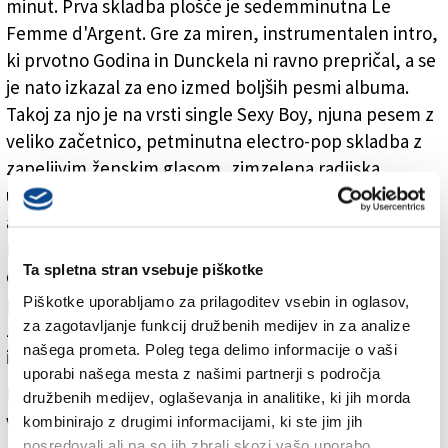
minut. Prva skladba plošče je sedemminutna Le
Femme d'Argent. Gre za miren, instrumentalen intro,
ki prvotno Godina in Dunckela ni ravno prepričal, a se
je nato izkazal za eno izmed boljših pesmi albuma.
Takoj za njo je na vrsti single Sexy Boy, njuna pesem z
veliko začetnico, petminutna electro-pop skladba z
zapeljivim ženskim glasom, zimzelena radijska
uspešnica. All I Need je čisto drugačen, na pol
akustičen komad, balada, v kateri poje pevka Beth
Hirsch. Kelly Watch The Stars je drugi single albuma in
Ta spletna stran vsebuje piškotke
dokaj podoben prvemu. V pesmi Remember igrajo
pomembno vlogo sintetizatorji zvoka (kar sicer velja
Piškotke uporabljamo za prilagoditev vsebin in oglasov,
za zagotavljanje funkcij družbenih medijev in za analize
za celoten plošček), medtem ko zaključuje ploščo
našega prometa. Poleg tega delimo informacije o vaši
instrumentalna Le Voyage De Penelope.
uporabi našega mesta z našimi partnerji s področja
Moon Safari je glasbeni biser, ki ne bi smel manjkati v
družbenih medijev, oglaševanja in analitike, ki jih morda
vaši zbirki plošč!
kombinirajo z drugimi informacijami, ki ste jim jih
posredovali ali pa so jih zbrali skozi vašo uporabo