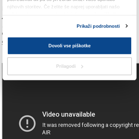
njihovih storitev. Če želite še naprej uporabljati našo
Moon Safari
spletno stran, se morate strinjati z uporabo piškotkov.
AIR
Elektronska glasba, chillout
Prikaži podrobnosti
Caroline Distribution/Astralwerks, 1998
Ocena:
★★★★★★★★★☆
Dovoli vse piškotke
Prilagodi