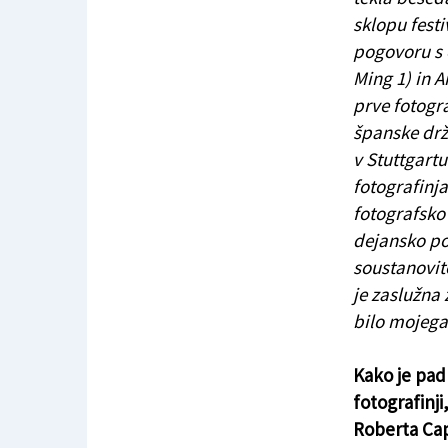
sklopu festi
pogovoru s
Ming 1) in 
prve fotogra
španske drž
v Stuttgartu
fotografinja
fotografsko 
dejansko po
soustanovit
je zaslužna 
bilo mojega
Kako je pad
fotografinji
Roberta Ca