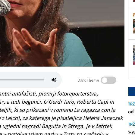
Dark Theme
antni antifašisti, pionirji fotoreporterstva,
i«, a tudi begunci. O Gerdi Taro, Robertu Capi in
TRŽ
teljih, ki so prikazani v romanu La ragazza con la
od 
 z Leico), za katerega je pisateljica Helena Janeczek
TRŽ
a ugledni nagradi Bagutta in Strega, je v četrtek
»su
a v svetoivanskem parku v Trstu na srečanju v