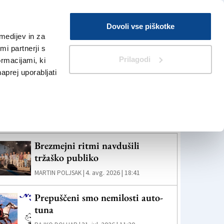
Prijava
Dovoli vse piškotke
medijev in za
Iskanje
V Kioskih
i partnerji s
Prilagodi
ormacijami, ki
naprej uporabljati
eč novic
Brezmejni ritmi navdušili
tržaško publiko
4. avg. 2026 | 18:41
MARTIN POLJSAK |
Prepuščeni smo nemilosti auto-
tuna