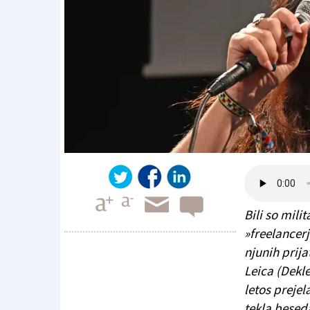
Bili so milit
»freelancerj
njunih prija
Leica (Dekle
Helena Janeczek o Gerdi Taro
letos prejel
tekla besed