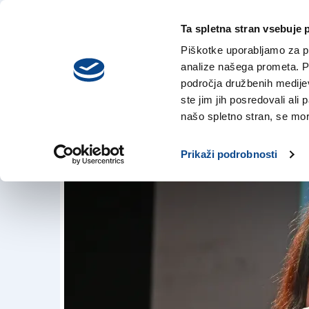
Ta spletna stran vsebuje 
VREME
sreda,
DANES
Piškotke uporabljamo za pr
5. avgusta 2026
analize našega prometa. Po
področja družbenih medijev,
ste jim jih posredovali ali 
Helena Janeczek o
našo spletno stran, se mora
24. avg. 2018 | 18:45
Prikaži podrobnosti