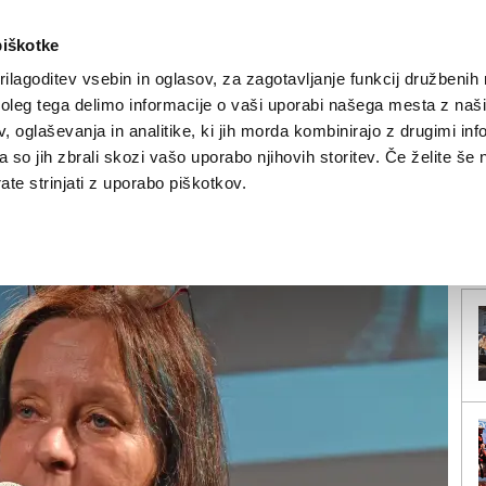
piškotke
ilagoditev vsebin in oglasov, za zagotavljanje funkcij družbenih 
leg tega delimo informacije o vaši uporabi našega mesta z našim
NOVICE
TRŽAŠKA
GORIŠKA
KULTURA
ŠPORT
ŠE
 oglaševanja in analitike, ki jih morda kombinirajo z drugimi inf
pa so jih zbrali skozi vašo uporabo njihovih storitev. Če želite še 
 Gerdi Taro
te strinjati z uporabo piškotkov.
V