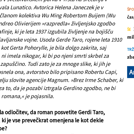
vala Lunatico. Avtorica Helena Janeczek je v
ŠP
 članom kolektiva Wu Ming Robertom Buijem (Wu
ča
Andreo Olivierijem »razpredla« življenjsko zgodbo
ŠE
finje, ki je leta 1937 izgubila življenje na bojišču
mil
avljanske vojne. Usoda Gerde Taro, rojene leta 1910
 kot Gerta Pohorylle, je bila dolgo zakrita, saj
TRŽ
 ni imela nikogar, ki bi po njeni smrti skrbel za
zbr
zapuščino. Tudi zato je za mnoge slike, ki jih je
A
snela ona, avtorstvo bilo pripisano Robertu Capi,
elju slovite agencije Magnum. »Brez Irme Schaber, ki
za to, da je pozabi iztrgala Gerdino zgodbo, ne bi
 romana,« je pojasnila.
la odločitev, da roman posvetite Gerdi Taro,
, ki je vse prevečkrat omenjena le kot dekle
pe?