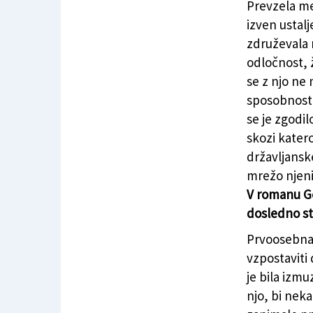
Prevzela me 
izven ustalj
združevala n
odločnost, 
se z njo ne 
sposobnost p
se je zgodil
skozi kater
državljanske
mrežo njen
V romanu Ge
dosledno st
Prvoosebna 
vzpostaviti
je bila izmuz
njo, bi neka