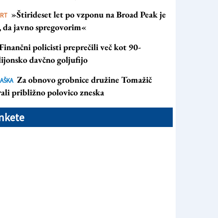
»Štirideset let po vzponu na Broad Peak je
ORT
s, da javno spregovorim«
Finančni policisti preprečili več kot 90-
ijonsko davčno goljufijo
Za obnovo grobnice družine Tomažič
AŠKA
ali približno polovico zneska
nkete