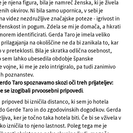
je njena figura, bila je namreč ženska, ki je živela
enih okvirov. Ni bila samo upornica, v sebi je
a videz nezdružljive značajske poteze - igrivost in
ženskost in pogum. Zdela se mi je domača, a hkrati
morem identificirati. Gerda Taro je imela veliko
rilagajanja na okoliščine ne da bi zanikala to, kar
o v preteklosti. Bila je skratka odlična osebnost,
o sem lahko ubesedila obdobje španske
 vojne, ki me je zelo intrigiralo, pa tudi zanimivo
ih poznanstev.
rdo Taro spoznavamo skozi oči treh prijateljev:
e se izogibali prvoosebni pripovedi
.
pripoved bi izničila distanco, ki sem jo hotela
 do Gerde Taro in do zgodovinskih dogodkov. Gerda
ljiva, ker je točno taka hotela biti. Če bi se vživela v
ko izničila to njeno lastnost. Poleg tega me je