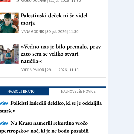
31. jul. 2026 | 11:30
RAJKO DOLHAR |
Palestinski deček ni še videl
morja
30. jul. 2026 | 11:30
IVANA GODNIK |
»Vedno nas je bilo premalo, prav
zato sem se veliko stvari
naučila«
29. jul. 2026 | 11:13
BREDA PAHOR |
NAJBOLJ BRANO
NAJNOVEJŠE NOVICE
Policisti izsledili deklico, ki se je oddaljila
AŠKA
staršev
Na Krasu namerili rekordno vročo
AŠKA
pertropsko« noč, ki je ne bodo pozabili