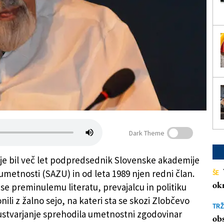
Dark Theme
c je bil več let podpredsednik Slovenske akademije
 umetnosti (SAZU) in od leta 1989 njen redni član.
ŠE
ok
se preminulemu literatu, prevajalcu in politiku
nili z žalno sejo, na kateri sta se skozi Zlobčevo
TRŽ
n ustvarjanje sprehodila umetnostni zgodovinar
obs