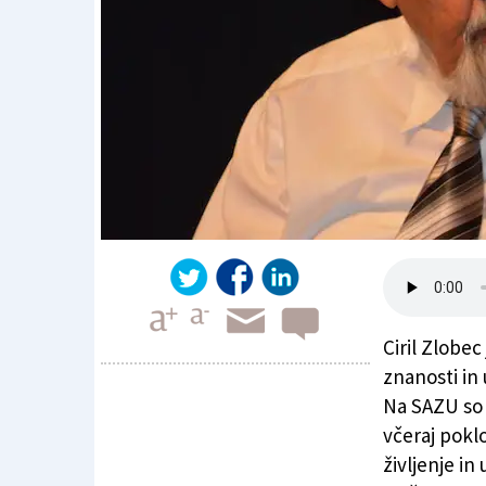
Ciril Zlobe
znanosti in
Na SAZU so 
včeraj poklo
Brez Zlobca smo na prepihu ...
življenje i