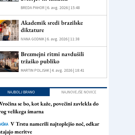
6. avg. 2026 | 15:48
BREDA PAHOR |
Akademik sredi brazilske
diktature
6. avg. 2026 | 11:38
IVANA GODNIK |
Brezmejni ritmi navdušili
tržaško publiko
4. avg. 2026 | 18:41
MARTIN POLJSAK |
NAJBOLJ BRANO
NAJNOVEJŠE NOVICE
Vročina se bo, kot kaže, povečini zavlekla do
rog velikega šmarna
V Trstu namerili najtoplejšo noč, odkar
AŠKA
tajajo meritve