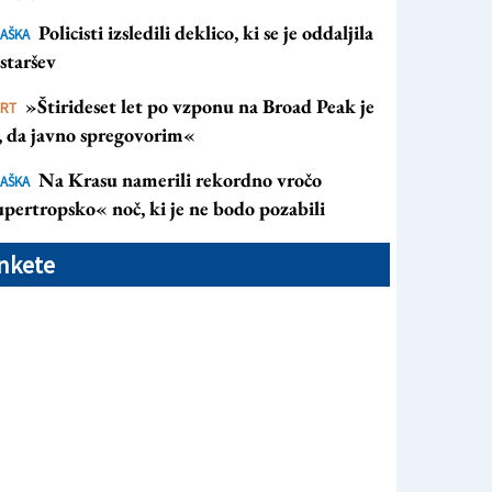
Policisti izsledili deklico, ki se je oddaljila
AŠKA
staršev
»Štirideset let po vzponu na Broad Peak je
ORT
s, da javno spregovorim«
Na Krasu namerili rekordno vročo
AŠKA
pertropsko« noč, ki je ne bodo pozabili
nkete