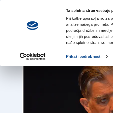
Ta spletna stran vsebuje 
VREME
petek,
DANES
Piškotke uporabljamo za pr
7. avgusta 2026
analize našega prometa. Po
področja družbenih medijev,
ste jim jih posredovali ali 
Brez Zlobca smo na
našo spletno stran, se mora
30. avg. 2018 | 16:01
Prikaži podrobnosti