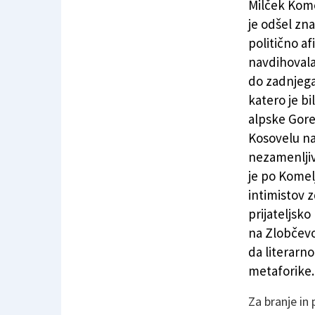
Milček Komel
je odšel zn
politično af
navdihovala 
do zadnjega 
katero je b
alpske Goren
Kosovelu na
nezamenljivo
je po Komel
intimistov z
prijateljsko
na Zlobčevo 
da literarn
metaforike
Za branje in