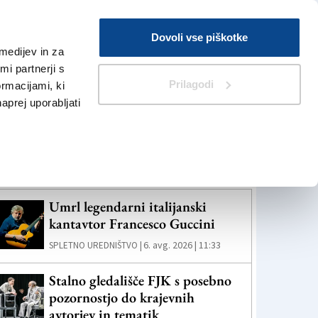
Prijava
Dovoli vse piškotke
medijev in za
Iskanje
V Kioskih
i partnerji s
Prilagodi
ormacijami, ki
naprej uporabljati
eč novic
Umrl legendarni italijanski
kantavtor Francesco Guccini
6. avg. 2026 | 11:33
SPLETNO UREDNIŠTVO |
Stalno gledališče FJK s posebno
pozornostjo do krajevnih
avtorjev in tematik