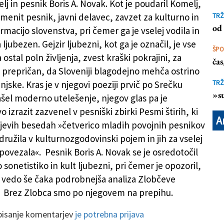
j in pesnik Boris A. Novak. Kot je poudaril Komelj,
amenit pesnik, javni delavec, zavzet za kulturno in
TRŽ
od 
irmacijo slovenstva, pri čemer ga je vselej vodila in
ljubezen. Gejzir ljubezni, kot ga je označil, je vse
ŠP
ostal poln življenja, zvest kraški pokrajini, za
ča
il prepričan, da Sloveniji blagodejno mehča ostrino
jske. Kras je v njegovi poeziji prvič po Srečku
TRŽ
»su
šel moderno utelešenje, njegov glas pa je
 izrazit zazvenel v pesniški zbirki Pesmi štirih, ki
A
jevih besedah »četverico mladih povojnih pesnikov
družila v kulturnozgodovinski pojem in jih za vselej
 povezala«. Pesnik Boris A. Novak se je osredotočil
sonetistiko in kult ljubezni, pri čemer je opozoril,
o vedo še čaka podrobnejša analiza Zlobčeve
. Brez Zlobca smo po njegovem na prepihu.
 pisanje komentarjev
je potrebna prijava