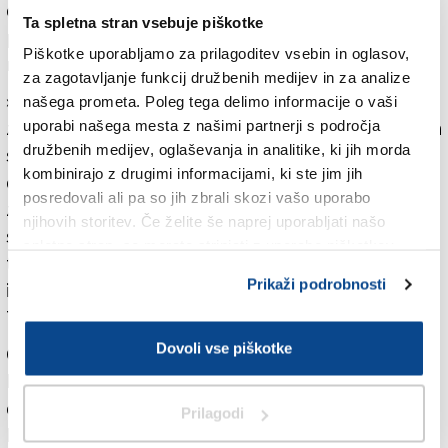
dejavnosti. Klet bo opremljena kot multimedijski
Ta spletna stran vsebuje piškotke
prostor za digitalne predstavitve, predavanja in
Piškotke uporabljamo za prilagoditev vsebin in oglasov,
manjše dogodke.
za zagotavljanje funkcij družbenih medijev in za analize
»Ključni del izkušnje ostaja vrt, ki bo s prenovo ohranil
našega prometa. Poleg tega delimo informacije o vaši
zgodovinske zasnove in avtohtone rastline, ob tem pa
uporabi našega mesta z našimi partnerji s področja
družbenih medijev, oglaševanja in analitike, ki jih morda
se dopolnil s knjižnico pod krošnjami hruškovih
kombinirajo z drugimi informacijami, ki ste jim jih
dreves, skupnostnim zeliščnim vrtom in urejenimi
posredovali ali pa so jih zbrali skozi vašo uporabo
zunanjimi površinami za dogodke na prostem,« so
njihovih storitev. Če želite še naprej uporabljati našo
sporočili. Domačija bo povezana tudi z razvojem
spletno stran, se morate strinjati z uporabo piškotkov.
trajnostnega in kulturnega turizma ter bo služila kot
Prikaži podrobnosti
izhodišče za pohodniške poti med Sežano in
Tomajem.
Dovoli vse piškotke
Občina Sežana je leta 1966 s preminulo Aino Kosovel,
hčerjo Srečkovega brata Stana in poslednjo potomko
družine Kosovel, podpisala dogovor in se zavezala, da
Prilagodi
bo domačija ohranjena kot kulturni spomenik in