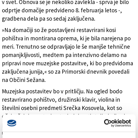
v svet. Obnova se je nekoliko zavlekla - sprva je bilo
odprtje domačije predvideno 8. februarja letos -,
gradbena dela pa so sedaj zaključena.
»Na domačiji so že postavljeni restavrirani kosi
pohištva in montirana oprema, ki je bila narejena po
meri. Trenutno se odpravljajo le še manjše tehnične
pomanjkljivosti, medtem pa intenzivno delamo na
pripravi nove muzejske postavitve, ki bo predvidoma
zaključena junija,« so za Primorski dnevnik povedali
na Občini Sežana.
Muzejska postavitev bo v pritličju. Na ogled bodo
restavrirano pohištvo, družinski klavir, violina in
številni osebni predmeti Srečka Kosovela, kot so
očala, šal, kapa, torba, trobojnica, tintnik, knjige in
pisala, so navedli na občini. V prvem nadstropju bodo
uredili prostore za delavnice ter društvene in druge