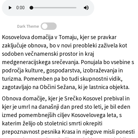
Dark Theme
Kosovelova domačija v Tomaju, kjer se pravkar
zaključuje obnova, bo v novi preobleki zaživela kot
Pogled na Kosovelovo domačijo
(
FOTODAMJ@N
)
sodoben večnamenski prostor in kraj
medgeneracijskega srečevanja. Ponujala bo vsebine s
področja kulture, gospodarstva, izobraževanja in
turizma. Pomemben pa bo tudi skupnostni vidik,
zagotavljajo na Občini Sežana, ki je lastnica objekta.
Obnova domačije, kjer je Srečko Kosovel prebival in
kjer je umrl na današnji dan pred sto leti, je bil eden
izmed pomembnejših ciljev Kosovelovega leta, s
katerim želijo ob stoletnici smrti okrepiti
prepoznavnost pesnika Krasa in njegove misli ponesti