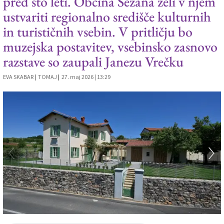
pred sto leti. Občina Sežana želi v njem
ustvariti regionalno središče kulturnih
Založnik
in turističnih vsebin. V pritličju bo
Zadruga PD
muzejska postavitev, vsebinsko zasnovo
Naročnine
razstave so zaupali Janezu Vrečku
EVA SKABAR
|
TOMAJ
|
27. maj 2026 | 13:29