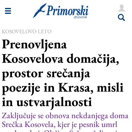
Novice
Tržaška
KOSOVELOVO LETO
Goriška
Prenovljena
Kultura
Kosovelova domačija,
Šport
prostor srečanja
Še
poezije in Krasa, misli
Vreme
V Kioskih
in ustvarjalnosti
Zaključuje se obnova nekdanjega doma
Uredništvo
Srečka Kosovela, kjer je pesnik umrl
Oglasi