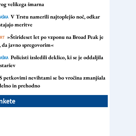
rog velikega šmarna
V Trstu namerili najtoplejšo noč, odkar
AŠKA
tajajo meritve
»Štirideset let po vzponu na Broad Peak je
ORT
s, da javno spregovorim«
Policisti izsledili deklico, ki se je oddaljila
AŠKA
staršev
S petkovimi nevihtami se bo vročina zmanjšala
 delno in prehodno
nkete