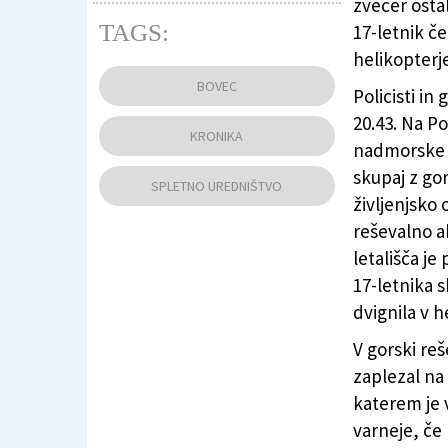
zvečer osta
TAGS:
17-letnik če
helikopterj
Najstnika so v četrtek zjutraj s helikopterjem
BOVEC
Policisti in
20.43. Na P
KRONIKA
nadmorske v
skupaj z go
SPLETNO UREDNIŠTVO
življenjsko
reševalno ak
letališča je
17-letnika 
dvignila v h
V gorski reš
zaplezal na
katerem je 
varneje, če 