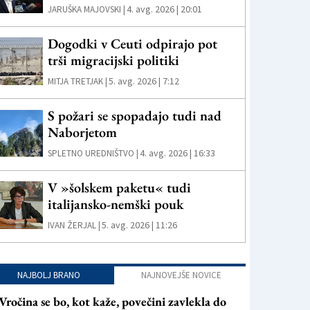
4. avg. 2026 | 20:01
JARUŠKA MAJOVSKI |
Dogodki v Ceuti odpirajo pot
trši migracijski politiki
5. avg. 2026 | 7:12
MITJA TRETJAK |
S požari se spopadajo tudi nad
Naborjetom
4. avg. 2026 | 16:33
SPLETNO UREDNIŠTVO |
V »šolskem paketu« tudi
italijansko-nemški pouk
5. avg. 2026 | 11:26
IVAN ŽERJAL |
NAJBOLJ BRANO
NAJNOVEJŠE NOVICE
Vročina se bo, kot kaže, povečini zavlekla do