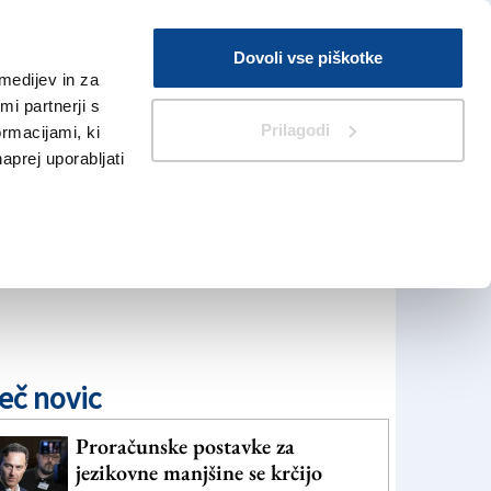
Prijava
Dovoli vse piškotke
medijev in za
Iskanje
V Kioskih
i partnerji s
Prilagodi
ormacijami, ki
naprej uporabljati
eč novic
Proračunske postavke za
jezikovne manjšine se krčijo