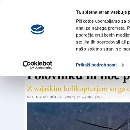
Ta spletna stran vsebuje 
VREME
sreda,
DANES
Piškotke uporabljamo za pr
5. avgusta 2026
analize našega prometa. Po
področja družbenih medijev,
ste jim jih posredovali ali 
KRONIKA
našo spletno stran, se mora
Reševali najstnika, 
Prikaži podrobnosti
Polovniku in noč p
Z vojaškim helikopterjem so ga d
SPLETNO UREDNIŠTVO
|
BOVEC
|
12. apr. 2025 | 15:35