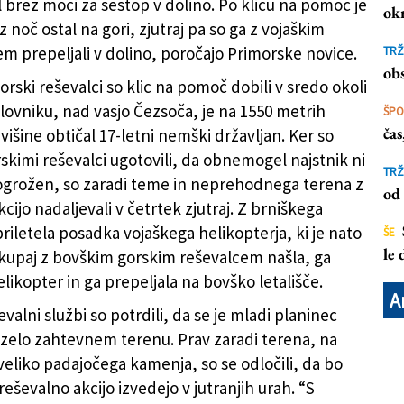
l brez moči za sestop v dolino. Po klicu na pomoč je
ok
z noč ostal na gori, zjutraj pa so ga z vojaškim
em prepeljali v dolino, poročajo Primorske novice.
TRŽ
 varno pripeljali v dolino (GRS BOVEC)
obs
 gorski reševalci so klic na pomoč dobili v sredo okoli
olovniku, nad vasjo Čezsoča, je na 1550 metrih
ŠP
ča
išine obtičal 17-letni nemški državljan. Ker so
rskimi reševalci ugotovili, da obnemogel najstnik ni
TRŽ
 ogrožen, so zaradi teme in neprehodnega terena z
od 
cijo nadaljevali v četrtek zjutraj. Z brniškega
 priletela posadka vojaškega helikopterja, ki je nato
ŠE
le
skupaj z bovškim gorskim reševalcem našla, ga
elikopter in ga prepeljala na bovško letališče.
A
evalni službi so potrdili, da se je mladi planinec
 zelo zahtevnem terenu. Prav zaradi terena, na
veliko padajočega kamenja, so se odločili, da bo
reševalno akcijo izvedejo v jutranjih urah. “S