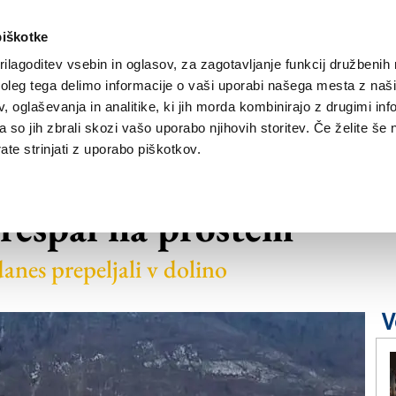
piškotke
ilagoditev vsebin in oglasov, za zagotavljanje funkcij družbenih 
leg tega delimo informacije o vaši uporabi našega mesta z našim
NOVICE
TRŽAŠKA
GORIŠKA
KULTURA
ŠPORT
ŠE
 oglaševanja in analitike, ki jih morda kombinirajo z drugimi inf
pa so jih zbrali skozi vašo uporabo njihovih storitev. Če želite še 
te strinjati z uporabo piškotkov.
ki je obtičal na
respal na prostem
anes prepeljali v dolino
V