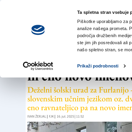
Ta spletna stran vsebuje 
VREME
sreda,
DANES
Piškotke uporabljamo za pr
5. avgusta 2026
analize našega prometa. Po
področja družbenih medijev,
ste jim jih posredovali ali 
ŠOLSTVO
našo spletno stran, se mora
Slovenske šole: šes
Prikaži podrobnosti
in eno novo imeno
Deželni šolski urad za Furlanijo - 
slovenskim učnim jezikom oz. dvoj
eno ravnateljico pa na novo ime
IVAN ŽERJAL
|
FJK
|
16. jul. 2025 | 11:52