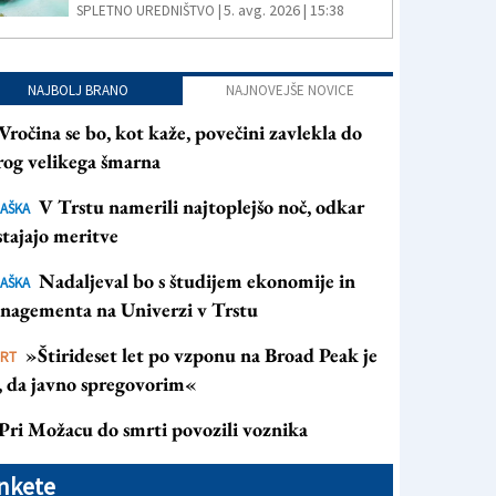
5. avg. 2026 | 15:38
SPLETNO UREDNIŠTVO |
NAJBOLJ BRANO
NAJNOVEJŠE NOVICE
Vročina se bo, kot kaže, povečini zavlekla do
rog velikega šmarna
V Trstu namerili najtoplejšo noč, odkar
AŠKA
tajajo meritve
Nadaljeval bo s študijem ekonomije in
AŠKA
nagementa na Univerzi v Trstu
»Štirideset let po vzponu na Broad Peak je
ORT
s, da javno spregovorim«
Pri Možacu do smrti povozili voznika
nkete