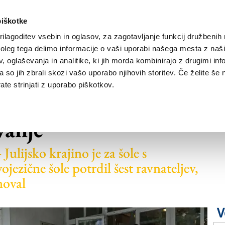
piškotke
ilagoditev vsebin in oglasov, za zagotavljanje funkcij družbenih 
leg tega delimo informacije o vaši uporabi našega mesta z našim
NOVICE
TRŽAŠKA
GORIŠKA
KULTURA
ŠPORT
ŠE
 oglaševanja in analitike, ki jih morda kombinirajo z drugimi inf
pa so jih zbrali skozi vašo uporabo njihovih storitev. Če želite še 
te strinjati z uporabo piškotkov.
t potrjenih ravnateljev
vanje
Julijsko krajino je za šole s
ezične šole potrdil šest ravnateljev,
noval
V