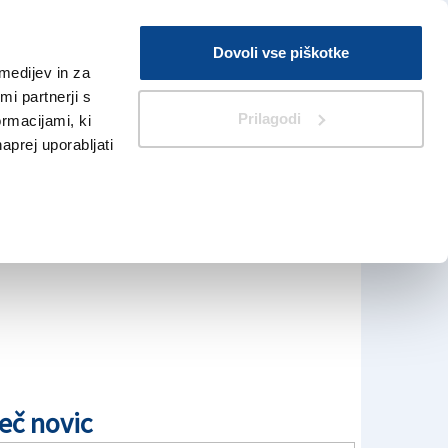
Prijava
Dovoli vse piškotke
medijev in za
Iskanje
V Kioskih
i partnerji s
Prilagodi
ormacijami, ki
naprej uporabljati
eč novic