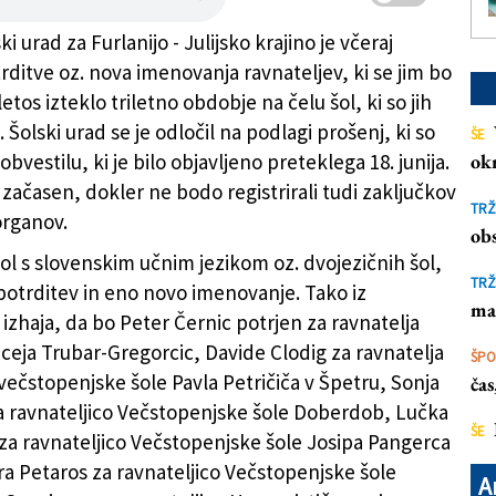
ki urad za Furlanijo - Julijsko krajino je včeraj
rditve oz. nova imenovanja ravnateljev, ki se jim bo
letos izteklo triletno obdobje na čelu šol, ki so jih
Ivanu v Trstu bo vodila dosedanja ravnateljica
i. Šolski urad se je odločil na podlagi prošenj, ki so
ŠE
a Lapornik
(
Fotodamj@n
)
obvestilu, ki je bilo objavljeno preteklega 18. junija.
ok
 začasen, dokler ne bodo registrirali tudi zaključkov
TRŽ
organov.
obs
šol s slovenskim učnim jezikom oz. dvojezičnih šol,
TRŽ
 potrditev in eno novo imenovanje. Tako iz
ma
zhaja, da bo Peter Černic potrjen za ravnatelja
iceja Trubar-Gregorcic, Davide Clodig za ravnatelja
ŠP
večstopenjske šole Pavla Petričiča v Špetru, Sonja
ča
a ravnateljico Večstopenjske šole Doberdob, Lučka
ŠE
za ravnateljico Večstopenjske šole Josipa Pangerca
ara Petaros za ravnateljico Večstopenjske šole
A