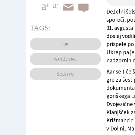
Deželni šols
sporočil pot
TAGS:
31. avgusta 
Večstopenjsko šolo Vladimirja Bartola pri Sv. 
doslej vodil
tržaškega Tehniškega zavoda Žige Zoisa Maj
prispele po 
FJK
Ukrep pa je
IVAN ŽERJAL
nadzornih 
Kar se tiče 
ŠOLSTVO
gre za šest
dokumenta i
goriškega L
Dvojezične 
Klanjšček z
Križmancic 
v Dolini, M