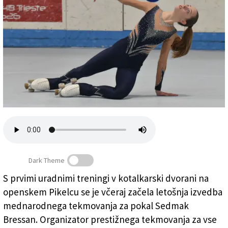
Založnik
Zadruga PD
Naročnine
Dark Theme
S prvimi uradnimi treningi v kotalkarski dvorani na
Na openskem Pikelcu bo tekmovalo približno 260
openskem Pikelcu se je včeraj začela letošnja izvedba
tekmovalcev iz devetih držav (ARHIV)
mednarodnega tekmovanja za pokal Sedmak
Bressan. Organizator prestižnega tekmovanja za vse