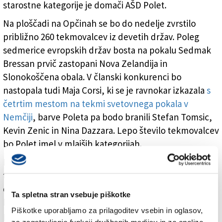
starostne kategorije je domači AŠD Polet.
Na ploščadi na Opčinah se bo do nedelje zvrstilo
približno 260 tekmovalcev iz devetih držav. Poleg
sedmerice evropskih držav bosta na pokalu Sedmak
Bressan prvič zastopani Nova Zelandija in
Slonokoščena obala. V članski konkurenci bo
nastopala tudi Maja Corsi, ki se je ravnokar izkazala
s
četrtim mestom na tekmi svetovnega pokala v
Nemčiji
, barve Poleta pa bodo branili Stefan Tomsic,
Kevin Zenic in Nina Dazzara. Lepo število tekmovalcev
bo Polet imel v mlajših kategorijah.
Bogat tekmovalni spored se bo začel danes s
tekmami otroških kategorij v plesu (solo dance). Višek
dogajanja bo kot vselej konec tedna s preizkušnjami v
Ta spletna stran vsebuje piškotke
kratkem programu za mladince in člane v soboto
Piškotke uporabljamo za prilagoditev vsebin in oglasov,
pozno popoldne ter preizkušnjami v dolgem
za zagotavljanje funkcij družbenih medijev in za analize