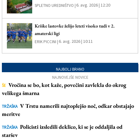
6. avg. 2026 | 12:20
SPLETNO UREDNIŠTVO |
Kriške lastovke želijo leteti visoko tudi v 2.
amaterski ligi
6. avg. 2026 | 10:11
ERIK PICCINI |
NAJBOLJ BRANO
NAJNOVEJŠE NOVICE
Vročina se bo, kot kaže, povečini zavlekla do okrog
ŠE
velikega šmarna
V Trstu namerili najtoplejšo noč, odkar obstajajo
TRŽAŠKA
meritve
Policisti izsledili deklico, ki se je oddaljila od
TRŽAŠKA
staršev