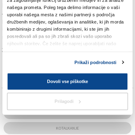
programu prav tako za mladince in člane v nedeljo
našega prometa. Poleg tega delimo informacije o vaši
zgodaj popoldne. Celotno dogajanje bodo v živo
uporabi našega mesta z našimi partnerji s področja
predvajali tudi na uradni spletni strani tekmovanja
družbenih medijev, oglaševanja in analitike, ki jih morda
(
www.sedmakcup.it
), kjer bodo tudi sproti objavljali
kombinirajo z drugimi informacijami, ki ste jim jih
rezultate.
posredovali ali pa so jih zbrali skozi vašo uporabo
njihovih storitev. Če želite še naprej uporabljati našo
Za branje in pisanje komentarjev
je potrebna prijava
spletno stran, se morate strinjati z uporabo piškotkov.
Prikaži podrobnosti
Dovoli vse piškotke
TAGS:
Prilagodi
ERIK PICCINI
KOTALKANJE