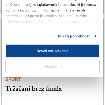
družbenih medijev, oglaševanja in analitike, ki jih morda
21. okt. 2023 | 11:08
SPLETNO UREDNIŠTVO |
kombinirajo z drugimi informacijami, ki ste jim jih
posredovali ali pa so jih zbrali skozi vašo uporabo
njihovih storitev. Če želite še naprej uporabljati našo
spletno stran, se morate strinjati z uporabo piškotkov.
Prikaži podrobnosti
Dovoli vse piškotke
Prilagodi
ŠPORT
Tržačani brez finala