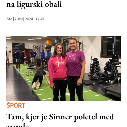
na ligurski obali
Založnik
Zadruga PD
7. maj 2024 | 17:45
STA |
Naročnine
ŠPORT
Tam, kjer je Sinner poletel med
zvezde