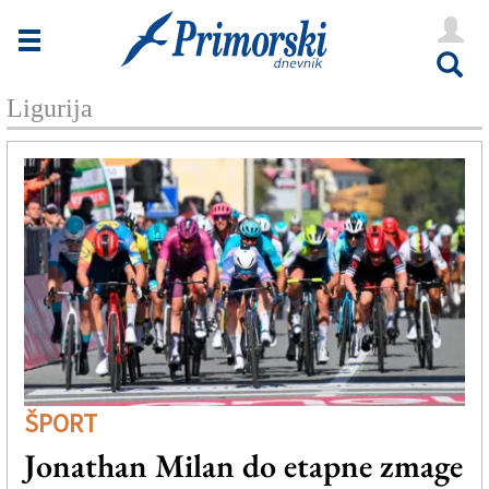
Novice
Tržaška
Ligurija
Goriška
Kultura
Šport
Še
Vreme
V Kioskih
ŠPORT
Uredništvo
Jonathan Milan do etapne zmage
Oglasi