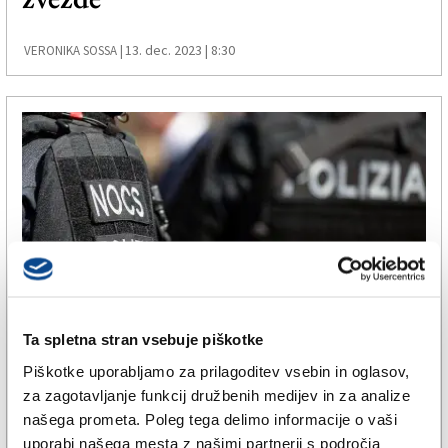
13. dec. 2023 | 8:30
VERONIKA SOSSA |
Ta spletna stran vsebuje piškotke
TRŽAŠKA
Piškotke uporabljamo za prilagoditev vsebin in oglasov,
V Liguriji aretirali tržaškega
za zagotavljanje funkcij družbenih medijev in za analize
anarhista na begu
našega prometa. Poleg tega delimo informacije o vaši
uporabi našega mesta z našimi partnerji s področja