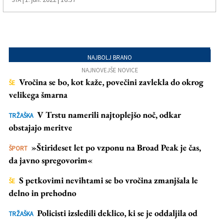
NAJBOLJ BRANO
NAJNOVEJŠE NOVICE
Vročina se bo, kot kaže, povečini zavlekla do okrog
ŠE
velikega šmarna
V Trstu namerili najtoplejšo noč, odkar
TRŽAŠKA
obstajajo meritve
»Štirideset let po vzponu na Broad Peak je čas,
ŠPORT
da javno spregovorim«
S petkovimi nevihtami se bo vročina zmanjšala le
ŠE
delno in prehodno
Policisti izsledili deklico, ki se je oddaljila od
TRŽAŠKA