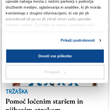
tudi ženskam brez partnerja
uporabi našega mesta z našimi partnerji s področja
družbenih medijev, oglaševanja in analitike, ki jih morda
kombinirajo z drugimi informacijami, ki ste jim jih
12. mar. 2025 | 6:25
JARUŠKA MAJOVSKI |
posredovali ali pa so jih zbrali skozi vašo uporabo
njihovih storitev. Če želite še naprej uporabljati našo
spletno stran, se morate strinjati z uporabo piškotkov.
Prikaži podrobnosti
Dovoli vse piškotke
Prilagodi
TRŽAŠKA
Pomoč ločenim staršem in
njihovim otrokom