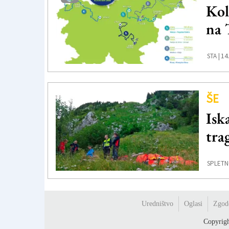
Kol
na 
14
STA |
ŠE
Isk
tra
SPLETN
Uredništvo
Oglasi
Zgod
Copyrig