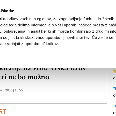
piškotke
ilagoditev vsebin in oglasov, za zagotavljanje funkcij družbenih 
leg tega delimo informacije o vaši uporabi našega mesta z našim
NOVICE
TRŽAŠKA
GORIŠKA
KULTURA
ŠPORT
ŠE
 oglaševanja in analitike, ki jih morda kombinirajo z drugimi inf
pa so jih zbrali skozi vašo uporabo njihovih storitev. Če želite še 
te strinjati z uporabo piškotkov.
kiranje na vrhu Vršiča letos
Š
eti ne bo možno
o
T
 jun. 2026 | 15:55
o
T
RT
o