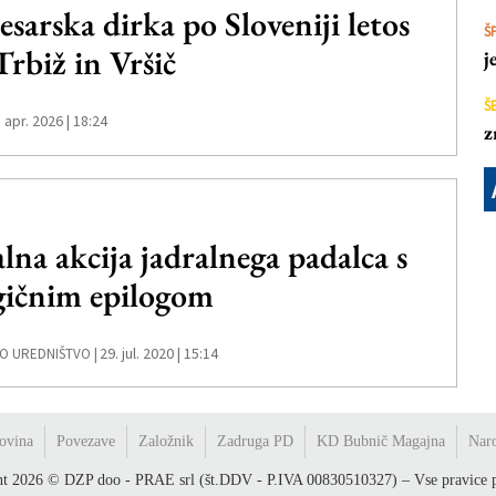
esarska dirka po Sloveniji letos
Š
Trbiž in Vršič
j
Š
. apr. 2026 | 18:24
z
alna akcija jadralnega padalca s
gičnim epilogom
29. jul. 2020 | 15:14
O UREDNIŠTVO |
ovina
Povezave
Založnik
Zadruga PD
KD Bubnič Magajna
Nar
ht
2026
© DZP doo - PRAE srl (št.DDV - P.IVA 00830510327) – Vse pravice p