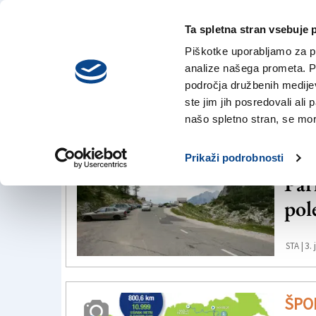
Ta spletna stran vsebuje 
VREME
petek,
DANES
Piškotke uporabljamo za pr
7. avgusta 2026
analize našega prometa. Po
področja družbenih medijev,
ste jim jih posredovali ali 
Vršič
našo spletno stran, se mora
ŠE
Prikaži podrobnosti
Par
pol
3.
STA |
ŠPO