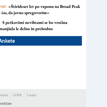
»Štirideset let po vzponu na Broad Peak
PORT
e čas, da javno spregovorim«
S petkovimi nevihtami se bo vročina
E
manjšala le delno in prehodno
Ankete
očnine
GDPR
Cookie
ridržane