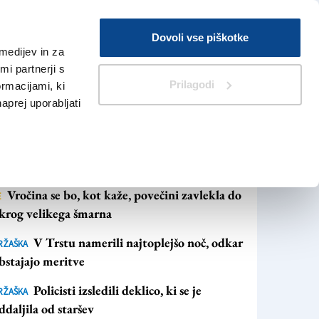
Prijava
Dovoli vse piškotke
medijev in za
Iskanje
V Kioskih
i partnerji s
Prilagodi
ormacijami, ki
naprej uporabljati
NAJBOLJ BRANO
NAJNOVEJŠE NOVICE
Vročina se bo, kot kaže, povečini zavlekla do
E
krog velikega šmarna
V Trstu namerili najtoplejšo noč, odkar
RŽAŠKA
bstajajo meritve
Policisti izsledili deklico, ki se je
RŽAŠKA
ddaljila od staršev