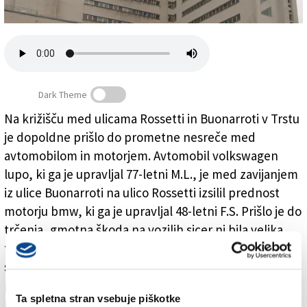
Založnik
Zadruga PD
Naročnine
Dark Theme
Na križišču med ulicama Rossetti in Buonarroti v Trstu
je dopoldne prišlo do prometne nesreče med
Motorist je bil hudo poškodovan
avtomobilom in motorjem. Avtomobil volkswagen
lupo, ki ga je upravljal 77-letni M.L., je med zavijanjem
iz ulice Buonarroti na ulico Rossetti izsilil prednost
motorju bmw, ki ga je upravljal 48-letni F.S. Prišlo je do
trčenja, gmotna škoda na vozilih sicer ni bila velika,
toda motorist je obležal hudo poškodovan. Prepeljali
so ga v katinarsko bolnišnico, kjer so ga sprejeli s
pridržano prognozo. Na kraju nesreče je bila poleg
Ta spletna stran vsebuje piškotke
reševalcev tržaška lokalna policija. Zaradi nesreče so