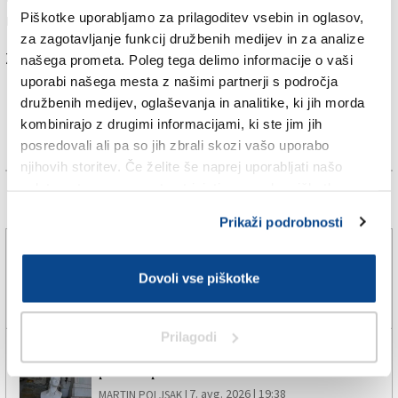
Piškotke uporabljamo za prilagoditev vsebin in oglasov,
nastali zastoji v prometu.
za zagotavljanje funkcij družbenih medijev in za analize
Za branje in pisanje komentarjev
je potrebna prijava
našega prometa. Poleg tega delimo informacije o vaši
uporabi našega mesta z našimi partnerji s področja
družbenih medijev, oglaševanja in analitike, ki jih morda
kombinirajo z drugimi informacijami, ki ste jim jih
posredovali ali pa so jih zbrali skozi vašo uporabo
njihovih storitev. Če želite še naprej uporabljati našo
spletno stran, se morate strinjati z uporabo piškotkov.
Več novic
Prikaži podrobnosti
Vročina je v današnji noči prehodno popustila
Dovoli vse piškotke
8. avg. 2026 | 10:49
DARKO BRADASSI |
Prilagodi
Za obnovo grobnice družine Tomažič zbrali
približno polovico zneska
7. avg. 2026 | 19:38
MARTIN POLJSAK |