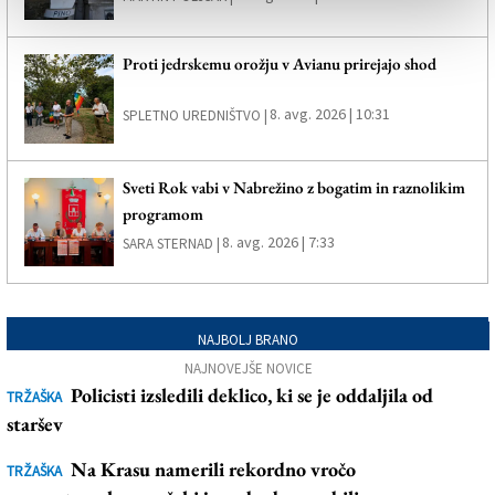
Proti jedrskemu orožju v Avianu prirejajo shod
8. avg. 2026 | 10:31
SPLETNO UREDNIŠTVO |
Sveti Rok vabi v Nabrežino z bogatim in raznolikim
programom
8. avg. 2026 | 7:33
SARA STERNAD |
NAJBOLJ BRANO
NAJNOVEJŠE NOVICE
Policisti izsledili deklico, ki se je oddaljila od
TRŽAŠKA
staršev
Na Krasu namerili rekordno vročo
TRŽAŠKA