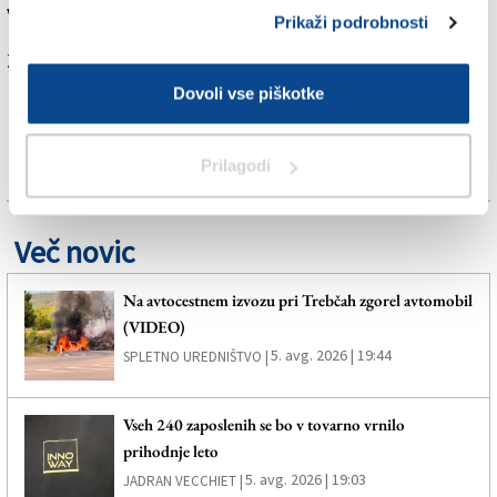
vse mlade ljudi, ki jih je privlačil industrijski razvoj.
Prikaži podrobnosti
Za branje in pisanje komentarjev
je potrebna prijava
Dovoli vse piškotke
Prilagodi
Več novic
Na avtocestnem izvozu pri Trebčah zgorel avtomobil
(VIDEO)
5. avg. 2026 | 19:44
SPLETNO UREDNIŠTVO |
Vseh 240 zaposlenih se bo v tovarno vrnilo
prihodnje leto
5. avg. 2026 | 19:03
JADRAN VECCHIET |