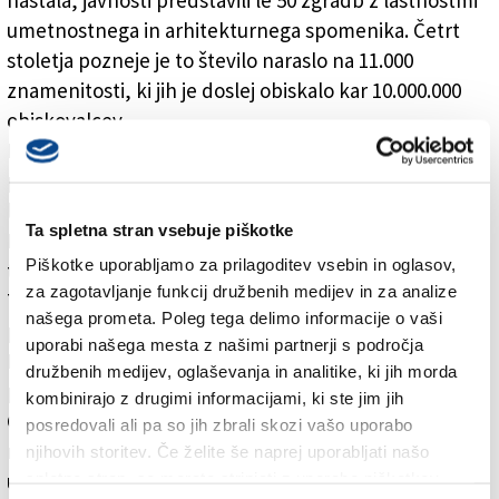
nastala, javnosti predstavili le 50 zgradb z lastnostmi
umetnostnega in arhitekturnega spomenika. Četrt
stoletja pozneje je to število naraslo na 11.000
znamenitosti, ki jih je doslej obiskalo kar 10.000.000
obiskovalcev.
Kulturni praznik se je že od vsega začetka odlično
prijel tudi v Trstu. V preteklih letih so obiskovalci
lahko spoznali skrivnosti Navtičnega zavoda na Trgu
Ta spletna stran vsebuje piškotke
Hortis in palače Lloyd Triestino na Velikem trgu, pa
Piškotke uporabljamo za prilagoditev vsebin in oglasov,
tudi notranjost številnih cerkva in bančnih zavodov.
za zagotavljanje funkcij družbenih medijev in za analize
Tokrat se je tržaška delegacija odločila, da predstavi
našega prometa. Poleg tega delimo informacije o vaši
palačo, v kateri domuje muzej sodobne umetnosti
uporabi našega mesta z našimi partnerji s področja
Revoltella. Obiskovalci bodo pobliže spoznali, kaj
družbenih medijev, oglaševanja in analitike, ki jih morda
povezuje palačo v Ul. Diaz s palačo v Ul. Monte
kombinirajo z drugimi informacijami, ki ste jim jih
Grappa, v kateri deluje Tehniški zavod Volta. Ta je
posredovali ali pa so jih zbrali skozi vašo uporabo
namreč nasledil tržaško šolo risanja, ki jo je leta 1850
njihovih storitev. Če želite še naprej uporabljati našo
ustanovil prav baron Pasquale Revoltella, in sicer za
spletno stran, se morate strinjati z uporabo piškotkov.