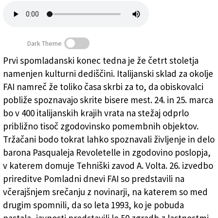
Založnik
Zadruga PD
Dark Theme
Naročnine
Prvi spomladanski konec tedna je že četrt stoletja
namenjen kulturni dediščini. Italijanski sklad za okolje
Pomladni dnevi FAI
FAI namreč že toliko časa skrbi za to, da obiskovalci
pobliže spoznavajo skrite bisere mest. 24. in 25. marca
bo v 400 italijanskih krajih vrata na stežaj odprlo
približno tisoč zgodovinsko pomembnih objektov.
Tržačani bodo tokrat lahko spoznavali življenje in delo
barona Pasqualeja Revoletelle in zgodovino poslopja,
v katerem domuje Tehniški zavod A. Volta. 26. izvedbo
prireditve Pomladni dnevi FAI so predstavili na
včerajšnjem srečanju z novinarji, na katerem so med
drugim spomnili, da so leta 1993, ko je pobuda