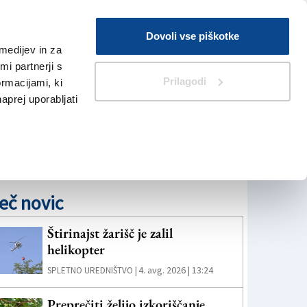
Prijava
Dovoli vse piškotke
medijev in za
Iskanje
V Kioskih
i partnerji s
Prilagodi
ormacijami, ki
naprej uporabljati
eč novic
Štirinajst žarišč je zalil
helikopter
4. avg. 2026 | 13:24
SPLETNO UREDNIŠTVO |
Preprečiti želijo izkoriščanje