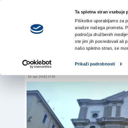
Ta spletna stran vsebuje 
VREME
torek,
DANES
Piškotke uporabljamo za pr
4. avgusta 2026
analize našega prometa. Po
področja družbenih medijev,
ste jim jih posredovali ali 
Želja po dvigalu do
našo spletno stran, se mora
velike
Prikaži podrobnosti
26. apr. 2018 | 17:03