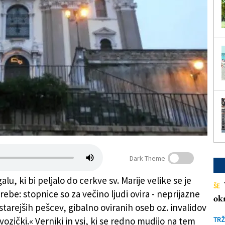
Dark Theme
galu, ki bi peljalo do cerkve sv. Marije velike se je
ŠE
trebe: stopnice so za večino ljudi ovira - neprijazne
ok
 starejših pešcev, gibalno oviranih oseb oz. invalidov
 vozički.« Verniki in vsi, ki se redno mudijo na tem
TRŽ