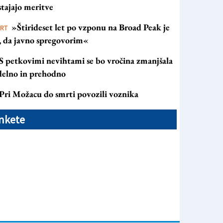
tajajo meritve
»Štirideset let po vzponu na Broad Peak je
ORT
s, da javno spregovorim«
S petkovimi nevihtami se bo vročina zmanjšala
 delno in prehodno
Pri Možacu do smrti povozili voznika
nkete