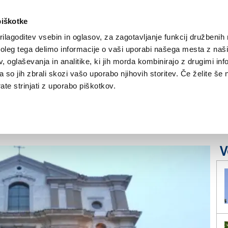
piškotke
ilagoditev vsebin in oglasov, za zagotavljanje funkcij družbenih 
leg tega delimo informacije o vaši uporabi našega mesta z našim
NOVICE
TRŽAŠKA
GORIŠKA
KULTURA
ŠPORT
ŠE
 oglaševanja in analitike, ki jih morda kombinirajo z drugimi inf
pa so jih zbrali skozi vašo uporabo njihovih storitev. Če želite še 
 cerkve sv. Marije
te strinjati z uporabo piškotkov.
V