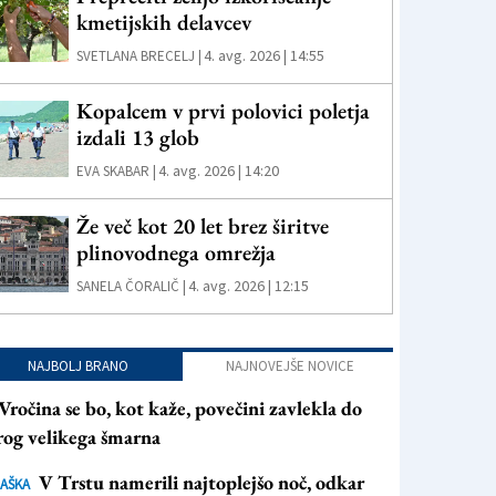
kmetijskih delavcev
4. avg. 2026 | 14:55
SVETLANA BRECELJ |
Kopalcem v prvi polovici poletja
izdali 13 glob
4. avg. 2026 | 14:20
EVA SKABAR |
Že več kot 20 let brez širitve
plinovodnega omrežja
4. avg. 2026 | 12:15
SANELA ČORALIČ |
NAJBOLJ BRANO
NAJNOVEJŠE NOVICE
Vročina se bo, kot kaže, povečini zavlekla do
rog velikega šmarna
V Trstu namerili najtoplejšo noč, odkar
AŠKA