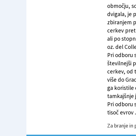
Želja po dvigalu do cerkve sv. Marije velike
območju, so
dvigala, je 
zbiranjem p
cerkev pret
ali po stop
oz. del Coll
Pri odboru s
številnejši p
cerkev, od 
više do Grad
ga koristil
tamkajšnje j
Pri odboru s
tisoč evrov .
Za branje in