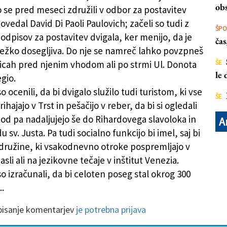
obs
 se pred meseci združili v odbor za postavitev
povedal David Di Paoli Paulovich; začeli so tudi z
ŠP
odpisov za postavitev dvigala, ker menijo, da je
ča
ežko dosegljiva. Do nje se namreč lahko povzpneš
nicah pred njenim vhodom ali po strmi Ul. Donota
ŠE
le
egio.
o ocenili, da bi dvigalo služilo tudi turistom, ki vse
ŠE
rihajajo v Trst in pešačijo v reber, da bi si ogledali
tod pa nadaljujejo še do Rihardovega slavoloka in
A
u sv. Justa. Pa tudi socialno funkcijo bi imel, saj bi
e družine, ki vsakodnevno otroke pospremljajo v
asli ali na jezikovne tečaje v inštitut Venezia.
o izračunali, da bi celoten poseg stal okrog 300
..
 pisanje komentarjev
je potrebna prijava