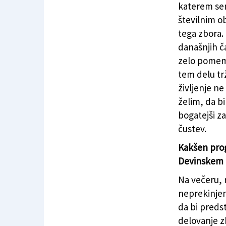
katerem sem
številnim o
tega zbora.
današnjih č
zelo pomemb
tem delu tr
življenje n
želim, da bi
bogatejši za
čustev.
Kakšen prog
Devinskem g
Na večeru, 
neprekinjen
da bi predst
delovanje zb