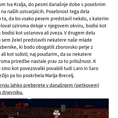
m Iva Kralja, do pesmi današnje dobe s posebnim
a naših ustvarjalcih. Posebnost tega dela
 ta, da bo vsako pesem predstavil nekdo, s katerim
eloval oziroma deluje v njegovem okviru, bodisi kot
bodisi kot ustanova ali zveza. V drugem delu
 sem želel predstaviti nekatere naše mlade
benike, ki bodo obogatili zborovsko petje z
ali kot solisti; naj poudarim, da so nekatere
roma priredbe nastale prav za to priložnost. K
 smo kot povezovalki povabili tudi Laro in Saro
žijo pa bo poskrbela Marija Brecelj.
ervju lahko preberete v današnjem (petkovem)
 dnevniku.