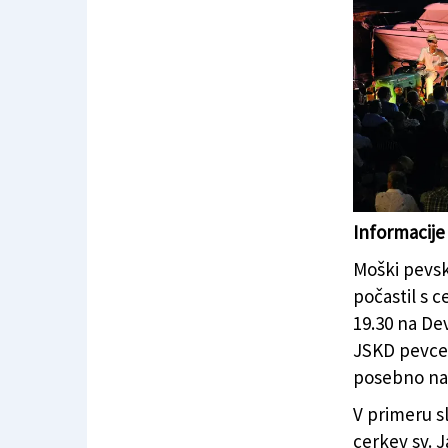
Zbor Fantje i
(FOTODAMJ@N
Informacije
Moški pevsk
počastil s 
19.30 na De
JSKD pevcem
posebno na
V primeru s
cerkev sv. 