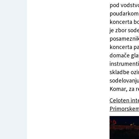
pod vodstvo
poudarkom n
koncerta bo
je zbor sod
posameznik 
koncerta pa
domače glas
instrumenti 
skladbe ozi
sodelovanju
Komar, za re
Celoten int
Primorskem