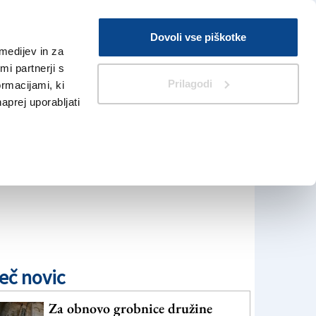
Prijava
Dovoli vse piškotke
medijev in za
Iskanje
V Kioskih
i partnerji s
Prilagodi
ormacijami, ki
naprej uporabljati
eč novic
Za obnovo grobnice družine