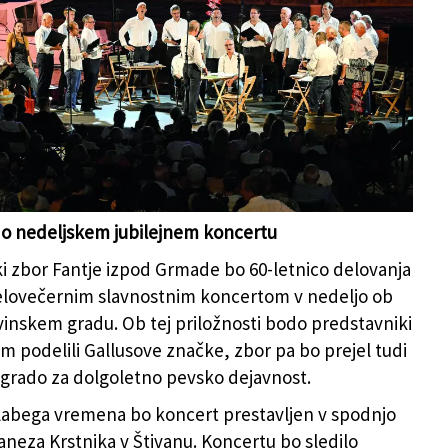
zpod Grmade na enem od večerov v devinskem portiču
)
 o nedeljskem jubilejnem koncertu
i zbor Fantje izpod Grmade bo 60-letnico delovanja
celovečernim slavnostnim koncertom v nedeljo ob
vinskem gradu. Ob tej priložnosti bodo predstavniki
 podelili Gallusove značke, zbor pa bo prejel tudi
grado za dolgoletno pevsko dejavnost.
labega vremena bo koncert prestavljen v spodnjo
Janeza Krstnika v Štivanu. Koncertu bo sledilo