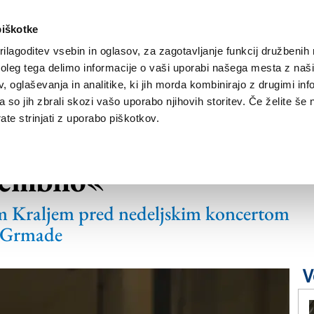
piškotke
ilagoditev vsebin in oglasov, za zagotavljanje funkcij družbenih 
leg tega delimo informacije o vaši uporabi našega mesta z našim
NOVICE
TRŽAŠKA
GORIŠKA
KULTURA
ŠPORT
ŠE
 oglaševanja in analitike, ki jih morda kombinirajo z drugimi inf
pa so jih zbrali skozi vašo uporabo njihovih storitev. Če želite še 
te strinjati z uporabo piškotkov.
kupine je za našo
membno«
 Kraljem pred nedeljskim koncertom
d Grmade
V