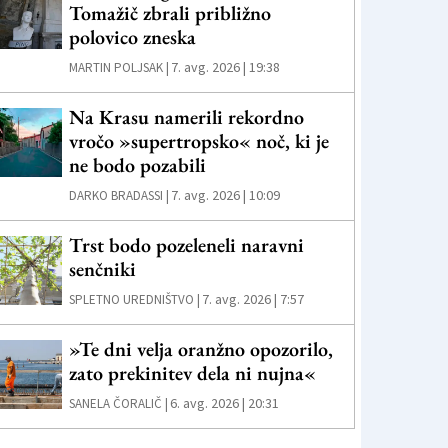
Tomažič zbrali približno
polovico zneska
7. avg. 2026 | 19:38
MARTIN POLJSAK |
Na Krasu namerili rekordno
vročo »supertropsko« noč, ki je
ne bodo pozabili
7. avg. 2026 | 10:09
DARKO BRADASSI |
Trst bodo pozeleneli naravni
senčniki
7. avg. 2026 | 7:57
SPLETNO UREDNIŠTVO |
»Te dni velja oranžno opozorilo,
zato prekinitev dela ni nujna«
6. avg. 2026 | 20:31
SANELA ČORALIČ |