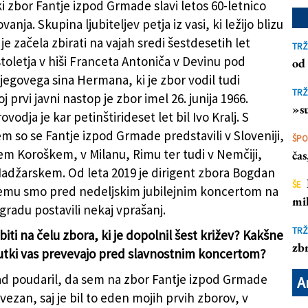
i zbor Fantje izpod Grmade slavi letos 60-letnico
vanja. Skupina ljubiteljev petja iz vasi, ki ležijo blizu
e začela zbirati na vajah sredi šestdesetih let
TRŽ
stoletja v hiši Franceta Antoniča v Devinu pod
od 
egovega sina Hermana, ki je zbor vodil tudi
TRŽ
j prvi javni nastop je zbor imel 26. junija 1966.
»su
vodja je kar petinštirideset let bil Ivo Kralj. S
em so se Fantje izpod Grmade predstavili v Sloveniji,
ŠP
kem Koroškem, v Milanu, Rimu ter tudi v Nemčiji,
ča
 Madžarskem. Od leta 2019 je dirigent zbora Bogdan
ŠE
remu smo pred nedeljskim jubilejnim koncertom na
mil
radu postavili nekaj vprašanj.
TRŽ
iti na čelu zbora, ki je dopolnil šest križev? Kakšne
zbr
čutki vas prevevajo pred slavnostnim koncertom?
rad poudaril, da sem na zbor Fantje izpod Grmade
A
ezan, saj je bil to eden mojih prvih zborov, v