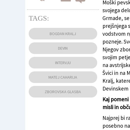
Moški pevsk
svojega delo
TAGS:
Grmade, se j
prejšnjega 
Dirigent Bogdan Kralj (FOTODAMJ@N)
vodstvom nj
BOGDAN KRALJ
pozneje. Svo
DEVIN
Njegov zboro
svojim petj
INTERVJU
na avstrijs
Švici in na
MATEJ CAHARIJA
Kralj, kate
Devinskem g
ZBOROVSKA GLASBA
Kaj pomeni b
misli in ob
Najprej bi 
posebno nav