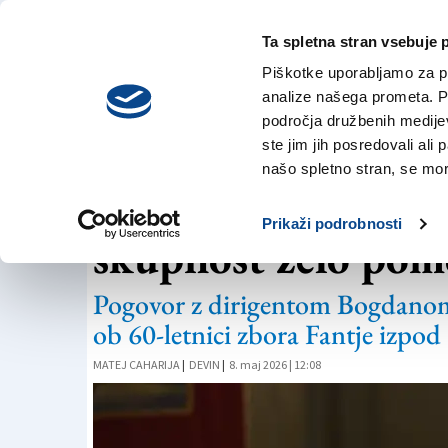
Ta spletna stran vsebuje 
VREME
sobota,
DANES
Piškotke uporabljamo za pr
8. avgusta 2026
analize našega prometa. Po
področja družbenih medijev,
ste jim jih posredovali ali 
INTERVJU
našo spletno stran, se mora
»60 let delovanja s
Prikaži podrobnosti
skupnost zelo po
Pogovor z dirigentom Bogdanom
ob 60-letnici zbora Fantje izpo
MATEJ CAHARIJA
|
DEVIN
|
8. maj 2026 | 12:08