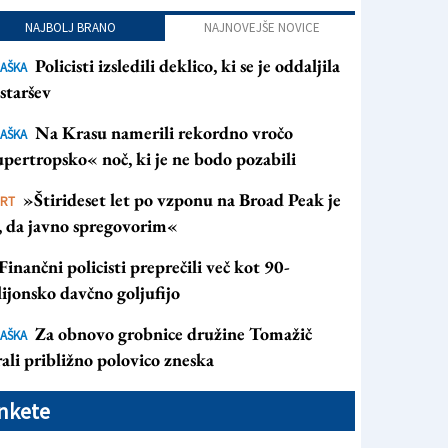
NAJBOLJ BRANO
NAJNOVEJŠE NOVICE
Policisti izsledili deklico, ki se je oddaljila
AŠKA
staršev
Na Krasu namerili rekordno vročo
AŠKA
pertropsko« noč, ki je ne bodo pozabili
»Štirideset let po vzponu na Broad Peak je
ORT
s, da javno spregovorim«
Finančni policisti preprečili več kot 90-
ijonsko davčno goljufijo
Za obnovo grobnice družine Tomažič
AŠKA
ali približno polovico zneska
nkete