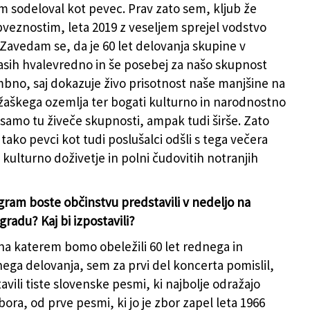
 sodeloval kot pevec. Prav zato sem, kljub že
bveznostim, leta 2019 z veseljem sprejel vodstvo
 Zavedam se, da je 60 let delovanja skupine v
asih hvalevredno in še posebej za našo skupnost
no, saj dokazuje živo prisotnost naše manjšine na
žaškega ozemlja ter bogati kulturno in narodnostno
e samo tu živeče skupnosti, ampak tudi širše. Zato
 tako pevci kot tudi poslušalci odšli s tega večera
 kulturno doživetje in polni čudovitih notranjih
ram boste občinstvu predstavili v nedeljo na
radu? Kaj bi izpostavili?
na katerem bomo obeležili 60 let rednega in
ega delovanja, sem za prvi del koncerta pomislil,
avili tiste slovenske pesmi, ki najbolje odražajo
ora, od prve pesmi, ki jo je zbor zapel leta 1966